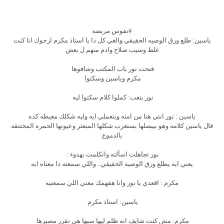
#نفوس مريضه
ياسين: طلع ورق الوصيه الحقيقي والغي كل دا يا استاذ مكرم ارجوك انا كنت
غلط وسيب صلاح وادم منهم ل بعض
فتحت نور باب المكتب وشافوها
مكرم وياسين وسكتوا
نور بتعب: كملوا كلام سكتوا ليه
ياسين : نور انتي هنا من امته وبتعملي ايه وليه شكلك معيطه كده
قال ياسين كلامه وهو بيبصلها بستغرب شكلها المبعثر وعيونها الحمره المخنتقه
بالدموع
نور تجاهلت اسألته واتكلمت بهدوء :
يعني ايه يطلع ورق الوصيه الحقيقي.. واللي سمعته دا معناه ايه
مكرم : اقعدي يا نور وانا هفهمك معني اللي سمعتيه
ياسين: استاذ مكرم
مكرم: مش كنت شايف انه ظلم ليها سبها هي تقرر مصيرها