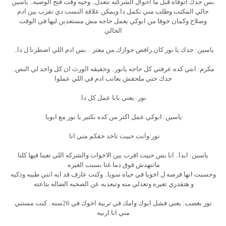
بس جدك اتوفاه قبل ما احوال الشركته تتعدل.. وجيه وقت فتح الوصيه.. ياسين
جالي المكتب وطلب مني نكمل دا ويمكن علاقة النسب دي تقرب بين ادم
وصلاح وكمان خوفا من ابوكي يعمل حاجه مش مستعدين ليها في الوقت
الحالي
ياسين: جدك يا نور كان رافض جوازك من معتز .. بس ادم اللي اضطرنا ل دا..
مكرم: انتي كده عرفتي كل حاجه يانور.. وحقيقه الورث ان كل واحد لي النص..
جدك حتي ملحقش يعاتب ادم في اللي عملوا
نور: يعني بابا عمل كل دا.
ياسين: ابوكي عمل اكتر من كده بكتير يا نور مع ابويا
نور:وانت حبيت تاخد حقكم مني انا
ياسين: ابدا.. انا بس حبيت اقرب بين الاخوات والشركه اللي تعبنا فيها كلنا
ماتتهدش فوق دما.غنا بسبب الغيره
وحسيت انها فرصه ل اخويا في حياه سويا.. وكنت عارف قد ايه انتي طيبه وذكيه
و هتقدري تغيره وتعدلي منه وتبعديه عن الصحبه الضاله بتاعته
نور بغضب: يعني فشل ابوك وامك في تربية اخوك في 26سنه.. كنت مستني
مني انا اربيه