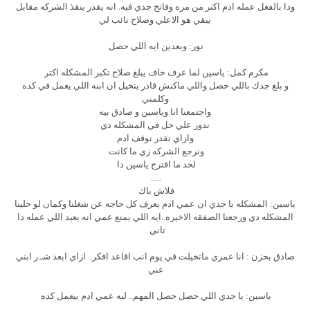
ودا بالفعل عمله ادم اكتر من مره وفاتح جدي فيه. انه يقدر ينقذ الشركه مقابل
يبقي هو الاعلي وصلاح نائب لي
نور: وبعدين ايه اللي حصل
مكرم كمل: ياسين لما عرف خاف يبلغ صلاح تكبر المشكله اكتر
و بلغ جدك باللي حصل واللي ماكنش قادر يتخيل ان ابنه اللي يعمل في كده
وكلمني
واجتمعنا انا وياسين و صادق بيه
ندور علي حل في المشكله دي
وازاي نقدر نوقف ادم
ونرجع الشركه زي ما كانت
لحد ما اقترح ياسين دا
.....
فلاش باك
ياسين: المشكله يا جدي ان عمي ادم يعرف كل حاجه عن شغلنا وكمان لو حلينا
المشكله دي ورجعنا الصفقه الاخيره..ايه اللي يمنع عمي انه يعيد اللي عمله دا
تاني
صادق بحزن : انا عمري ماتخيلت في يوم انب اقاعد افكر.. ازاي ابعد شـ.ر ابني
عني
ياسين: يا جدي اللي حصل حصل المهم.. ليه عمي ادم بيعمل كده