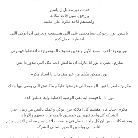
قعدت نور مقابل ل ياسين
و رجع ياسين قاعد مكانه
وقصدهم قاعد مكرم علي مكتبه
ياسين: نور ارجوكي تسامحيني علي اللي هتسمعيه وتعرفي ان ابوكي اللي
اضطرنا نعمل كده
نور بهدوء: احب اسمع الاول وبعدين نشوف الموضوع ده اتفضلوا فهموني
مكرم : بصي يا نور انا عارف ان ماكيش ذنب بكل اللي بيدور دا بس
نور: ممكن تتكلم من غير مقدمات يا استاذ مكرم
مكرم: حاضر يا نور.. الوصيه اللي عرضتها عليكم ماكنتش اللي وصي بيها جدك
نور: دا انا فهمته ايه بقي الوصيه الاصليه وليه عملتوا كده
مكرم: جدك كان مقسم كل املاكه بين ابوكي وعمك بالنص من زمان حتي
الشركه كل واحد فيهم لي خمسين بالميه من الاسهم والارباح
وصيته كانت بس ان كل واخد يفضل في منصبه صلاح رئيس مجلس الاداره وادم
النائب لي وياسين المدير المالي للشركه