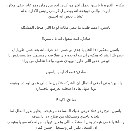
مكرم: الغيره يا ياسين تعمل اكتر من كده.. ادم من زمان وهو عايز يبقي مكان
ابوك.. واللي هيوقفه انه يوصل ل كرسي رئيس الاداره بدله
عشان يحس انه احسن
ياسين: اممم طيب ما يبقي مكانه لو دا اللي هيحل المشكله
صادق: انت بتقول ايه يا ياسين!!
ياسين بتفكير : دا الحل يا جدي لو عمي ادم عرف انه بعد عمرا طويل ل
حضرتك الشركه هتكون لي هو لوحده وان فعلا صلاح مستهتر ومايستحقش دا
هيبقي حقق اللي عاوزه ويهدي شويه واحنا نتعامل من وراه
صادق: قصدك ايه يا ياسين
ياسين: يعني لو في احتمال ان الشركه هتكون ملك لي عمي لوحده..وهيبعد
ابويا عنها.. هل دا هيخليه يعرضها للخساره
صادق: اكيد لا
ياسين: صح وهو فعلا عرض عليك المساعده و هيحب يظهر بدور البطل لما
تلجأله ياجدي وتشتكيله من صلاح لان دا هدفه
وساعتها عمي هيقدر يحل المشكله اللي وقعين فيها بسهوله لانه سببها وهيحب
ان الشغل يكبر اكتر ويشتغل احسن كمان