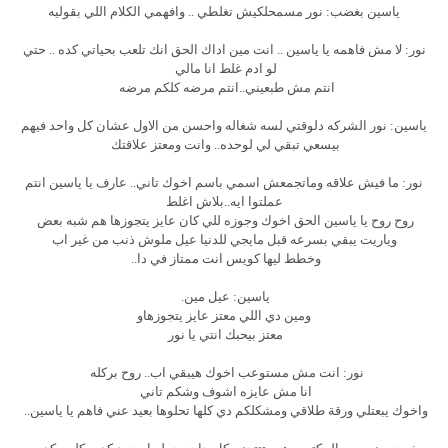
ياسين بغضب: نور مسمحلكيش تغلطي .. وافهمي الكلام اللي بقوليه
نور: لا مش فاهمه يا ياسين .. انت مين اداك الحق انك تلعب بحياتي كده .. حتي
لو ادم غلط انا مالي
انتم مش طبعيني..انتم مرضه كلكم مرضه
ياسين: نور الشركه دلوقتي لسه شغاله واحسن من الاول عشان كل واحد فيهم
بيسعي تبقي لي لوحده.. وانت ومعتز علاقتك
نور: ما فيش علاقه وماتجمعش اسمي باسم اخوك تاني.. عارف يا ياسين انتم
عملتوا ايه..بلاش اغلط
روح روح يا ياسين الحق اخوك وجوزه للي كان عايز يتجوزها هم شبه بعض
وياريت يبقي بسرعه قبل مايجي للدنيا عيل ملوش ذنب من غير اب
وخطط ليها كويس انت ممتاز في دا..
ياسين: عيل مين.
ومين دي اللي معتز عايز يتجوزهاو
معتز بيحبك انتي يا نور
نور: انت مش مستوعب اخوك هيبقي اب.. روح بركله
انا مش عايزه اشوف وشكم تاني
واخوك يبعتلي ورقة طلاقي ومشكلكم دي كلها تحلوها بعيد عني فاهم يا ياسين..