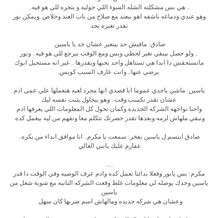
.. هي بس مشكلته الشله السوء اللي حوليه و بتجره للي هو فيه..
وهو عندي ودماغه ناشفه اهو بيعند مع صلاح من باب العند وخلاص..ويمكن نور
تقدر تغيره بجد
صادق: مافيش حد بيتغير عشان حد يا ياسين
.. ولو حصل بيبقي تغير لحظي وبس ومع الوقت بيرجع للي هو فيه.. ونور
ماتستحقش دا ابدا هي تستاهل واحد يحبها ويقدرها .. غير انه مستحيل ابوك
يرضي عنها.. وانت عارف السبب كويس
ياسين: ماشي ياجدي عموما انا قصدي انها مجرد لعبه هنعملها علي عمي ادم
عشان نقدر نكسب وقت.. وهو بيحاول يثبت نفسه ليك
واحنا نواجهه الشركه الجديده وكمان نحول كل المعلومات اللي يعرفها ادم
وتبقي ملهاش لزمه وبعدها تقدر حضرتك تتكلم معا وتفهم من ليه بيعمل كده
صادق ابتسم ل ياسين بفخر: سمعت يا مكرم.. انا موافق ابداء من بكره..
عفارم عليك يابني الغالي
.....
مكرم: بس يانور وفعلا بدائنا نعمل كده وادم عرف الوصيه وفي الوقت دا قدر
ياسين وجدك يوصله لي معلومات غلط وقعت الشركه التانيه مع شوية شغل من
ياسين
وعشان هي شركه جديده ومالهاش اسم ضربها كان سهل