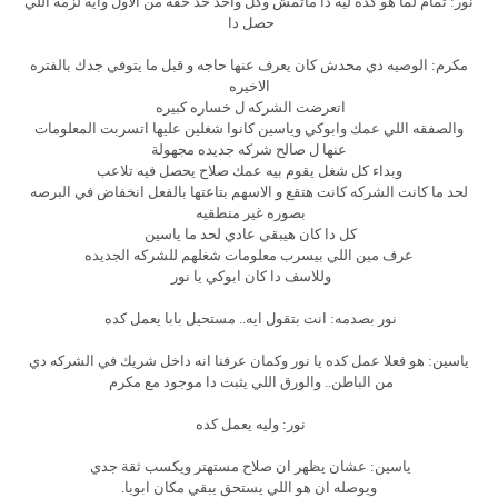
نور: تمام لما هو كده ليه دا ماتمش وكل واحد خد حقه من الاول وايه لزمة اللي
حصل دا
مكرم: الوصيه دي محدش كان يعرف عنها حاجه و قبل ما يتوفي جدك بالفتره
الاخيره
اتعرضت الشركه ل خساره كبيره
والصفقه اللي عمك وابوكي وياسين كانوا شغلين عليها اتسربت المعلومات
عنها ل صالح شركه جديده مجهولة
وبداء كل شغل يقوم بيه عمك صلاح يحصل فيه تلاعب
لحد ما كانت الشركه كانت هتقع و الاسهم بتاعتها بالفعل انخفاض في البرصه
بصوره غير منطقيه
كل دا كان هيبقي عادي لحد ما ياسين
عرف مين اللي بيسرب معلومات شغلهم للشركه الجديده
وللاسف دا كان ابوكي يا نور
نور بصدمه: انت بتقول ايه.. مستحيل بابا يعمل كده
ياسين: هو فعلا عمل كده يا نور وكمان عرفنا انه داخل شريك في الشركه دي
من الباطن.. والورق اللي يثبت دا موجود مع مكرم
نور: وليه يعمل كده
ياسين: عشان يظهر ان صلاح مستهتر ويكسب ثقة جدي
ويوصله ان هو اللي يستحق يبقي مكان ابويا.