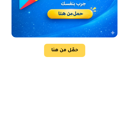
حمّل من هنا