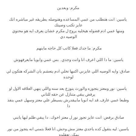
مكرم: وبعدين
ياسين: انت هتطلب من عمي المساعده وهتوصله بطريقه غير مباشره انك
عايز تكتب وصيتك
ومنها عمي ادم فضوله هيخليه يروح ل مكرم عشان يعرف ايه هو محتوي
الوصيه دي
مكرم: ما جدك فعلا كاتب كل حاجه مابنهم
ياسين: ما دا اللي اعرف انا وانت وجدي.. بس عمي وابويا مايعرفهوش
صادق: وايه الوصيه اللي عايزني اكتبها تخلي ادم يتعشم بان الشركه هتكون لي
لوحده
ياسين: نور ومعتز يتجوزه والورث يتوزع بعد سنه واللي ينهي العلاقه الاول او
يرفض يبقي متنازل عن حقه للتاني
وطبعا عمي عارف..قد ايه ابويا مابيقدرش يسيطر علي معتز وسهل عمي ينفذ
دا
صادق برفض: انت عايز تجوز نور ل معتز اخوك.. دا يبقي ظلم ليها يابني
ياسين: ليه بتقول كده ياجدي معتز مش وحش..انا فعلا بتمني انه يتجوز من نور
يمكن تعقلوه