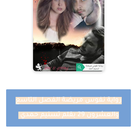
رواية نفوس مريضة الفصل التاسع
والعشرون 29 بقلم تسنيم حمدي