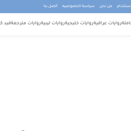
استخدام
من نحن
سياسة الخصوصيه
أتصل بنا
املة
روايات عراقية
روايات خليجية
روايات ليبية
روايات مترجمة
قيد كت