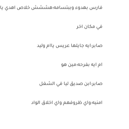
فارس بهدوء وببتسامه:هششش خلاص اهدي يا
في مكان اخر
صابر:ايه جايلها عريس ياام وليد
ام ايه بفرحه:مين هو
صابر:ابن صديق ليا في الشغل
امنيه:واي ظروفهم واي اخلاق الواد