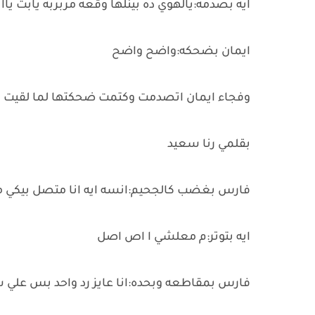
ايه بصدمه:يالهوي ده بينلها وقعه مربربه يابت ياا
ايمان بضحكه:واضح واضح
وفجاء ايمان اتصدمت وكتمت ضحكتها لما لقيت 
بقلمي رنا سعيد
فارس بغضب كالجحيم:انسه ايه انا متصل بيكي م
ايه بتوتر:م معلشي ا اص اصل
فارس بمقاطعه وبحده:انا عايز رد واحد بس علي 