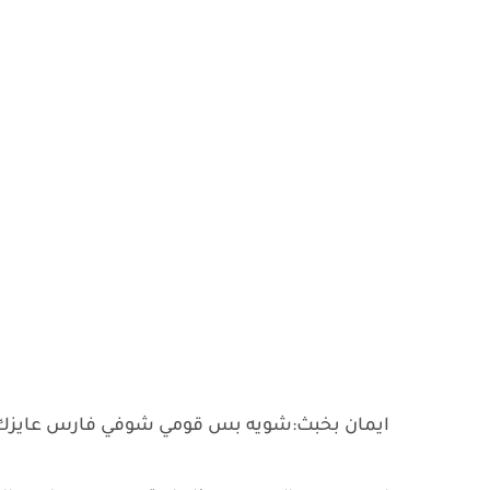
ايمان بخبث:شويه بس قومي شوفي فارس عايزك لي