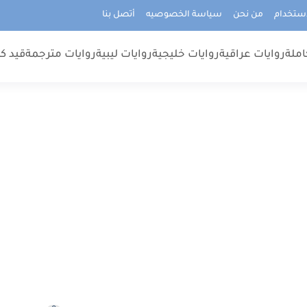
استخدام
من نحن
سياسة الخصوصيه
أتصل بنا
املة
روايات عراقية
روايات خليجية
روايات ليبية
روايات مترجمة
قيد كت