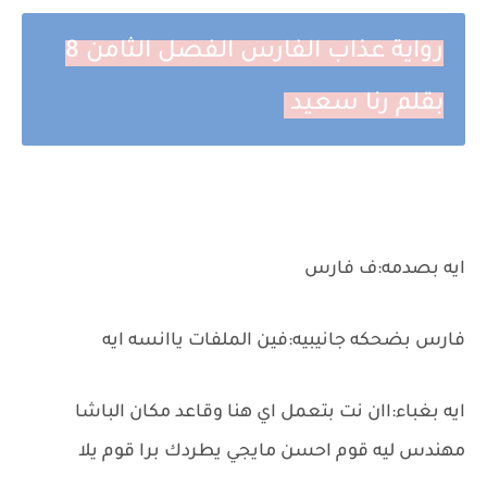
رواية عذاب الفارس الفصل الثامن 8
بقلم رنا سعيد
ايه بصدمه:ف فارس
فارس بضحكه جانيبيه:فين الملفات ياانسه ايه
ايه بغباء:اان نت بتعمل اي هنا وقاعد مكان الباشا
مهندس ليه قوم احسن مايجي يطردك برا قوم يلا