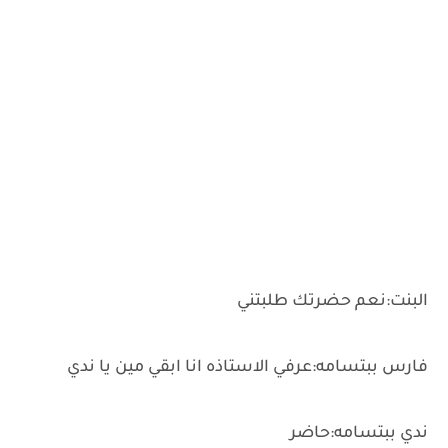
البنت:نعم حضرتك طلبتني
فارس ببتسامه:عرفي الاستاذه انا ابقي مين يا ندي
ندي ببتسامه:حاضر