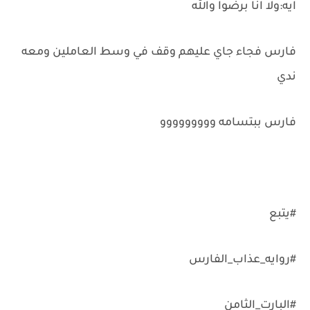
ايه:ولا انا برضوا والله
فارس فجاء جاي عليهم وقف في وسط العاملين ومعه
ندي
فارس ببتسامه ووووووووو
#يتبع
#روايه_عذاب_الفارس
#البارت_الثامن