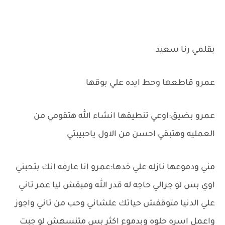
بقلمي رنا سعيد
عمرو قاطعها وحط ايده علي بوقها
عمرو بضيق:اوعي تنطيقها انشاء الله هتقومي من
العمليه وهتبقي احسن من الاول ياحبيبتي
مني ودموعها نازله علي خدها:عمرو انا عارفه انك بتحبني
اوي بس لو جرالي حاجه له قدر الله ومبقش ليا عمر تاني
علي الدنيا متوقفش حياتك علشاني وحب من تاني واجوز
واعمل اسره حلوه وبدموع اكثر بس متنسهش لو جبت