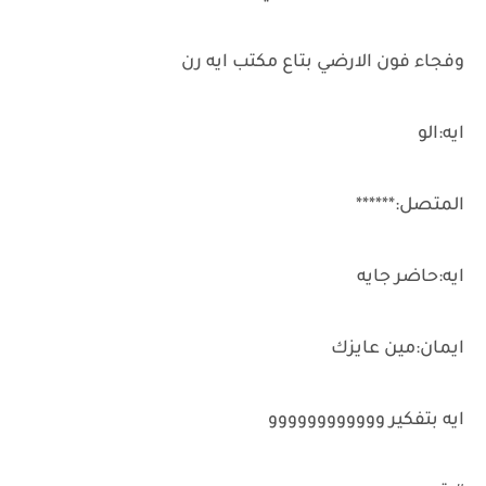
وفجاء فون الارضي بتاع مكتب ايه رن
ايه:الو
المتصل:******
ايه:حاضر جايه
ايمان:مين عايزك
ايه بتفكير وووووووووووو