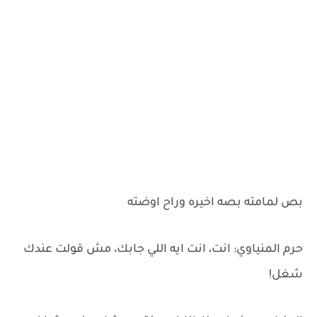
بص لمامته بصه اخيره وراح اوضته
حرم المنياوي: انت، انت ايه اللي جابك، مش قولت عندك
شغل!