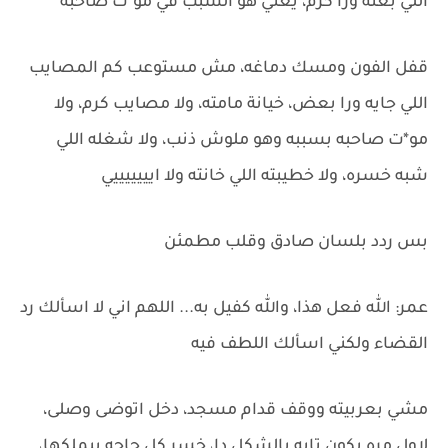
اللي بعته ورا كرم، يعني هو السبب في مو*ت صاحبه
قفل الفون ومسك دماغه، مش مستوعب كم المصايب
اللي جايه ورا بعض، خيانة مامته، ولا مصايب كرم، ولا
مو*ت صاحبه بسببه وهو ملوش ذنب، ولا شغله اللي
شبه خسره، ولا خطيبته اللي خانته ولا ايييييييي
بس ردد بلسان صادق وقلب مطمئن
عمر: الله فعل هذا، والله كفيل به... اللهم اني لا اسألك رد
القضاء ولكني اسألك اللطف فيه
مشي بعربيته ووقف قدام مسجد، دخل اتوضى وصلى،
لاول مره يكون تايه بالشكل دا، خسر كل حاجه بيملكها،