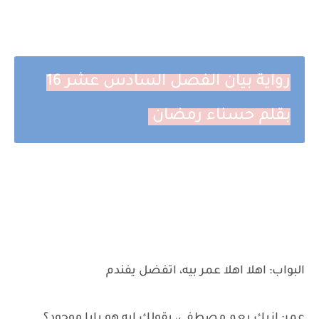
رواية بيان الفصل السادس عشر 16
بقلم حسناء رمضان
البواب: اهلا اهلا عمر بيه، اتفضل يفندم
عمر: ازيك يعم مصطفى، بقولك ايه هو بابا موجود؟