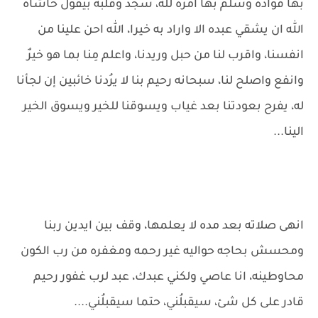
بها فؤاده وسلم بها امره لله، سجد وقلبه بيقول حاشاه
الله ان يشقي عبده الا واراد به خيرا، الله احن علينا من
انفسنا، واقرب لنا من حبل وريدنا، واعلم مِنا بما هو خيرٌ
وانفع واصلح لنا، سبحانه رحيم بنا لا يرُدنا خائبين إن لجأنا
له، يفرح بعودتنا بعد غياب ويسوقنا للخير ويسوق الخير
الينا...
انهى صلاته بعد مده لا يعلمها، وقف بين ايدين ربنا
ومحسش بحاجه حواليه غير رحمه ومغفره من رب الكون
محاوطينه، انا عاصي ولكني عبدك، عبد لرب غفور رحيم
قادر على كل شئ، سيقبلُني، حتما سيقبلُني....