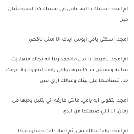
ام امجد: اسيبك دا ايه، عامل في نفسك كدا ليه، وعشان
مين
امجد: اسكتي يامي ابوس ايدك انا مش ناقص
ام امجد: ياعبيط، دا بدل ماتحمد ربنا انه نجاك منها، بت
سايبه ومفيش حد كاسرها، واهي راحت اتجوزت ولا عرفت
حد، تستأمنها على بيتك وعيالك ازاي بس
امجد: بتقولي ايه يامي، مانتي عارفه اني بتنيل بحبها من
زمان، انا اللي ضيعتها من ايدي
ام امجد: وانت مالك بقى، ثم اصلا دانت خساره فيها