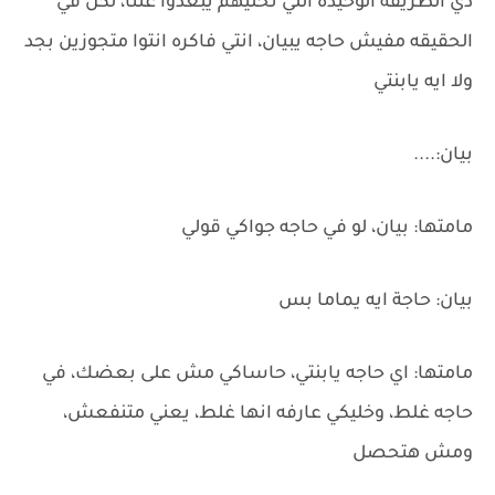
دي الطريقه الوحيده اللي تخليهم يبعدوا عننا، لكن في
الحقيقه مفيش حاجه يبيان، انتي فاكره انتوا متجوزين بجد
ولا ايه يابنتي
بيان:....
مامتها: بيان، لو في حاجه جواكي قولي
بيان: حاجة ايه يماما بس
مامتها: اي حاجه يابنتي، حاساكي مش على بعضك، في
حاجه غلط، وخليكي عارفه انها غلط، يعني متنفعش،
ومش هتحصل