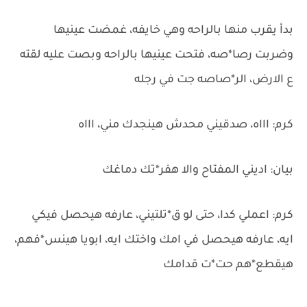
بدأ يقرب منها بالراحه وهي خايفه، غمضت عينيها
وضربت رصا*صه، فتحت عينيها بالراحه وبصت عليه لقته
ع الارض، الر*صاصه جت في رجله
كرم: اااه، صدقيني محدش هينجدك مني، اااه
بيان: اديني المفتاح والا هفر*تك دماغك
كرم: اعملي كدا، حتى لو ق*تلتيني، عارفه هيحصل فيكي
ايه، عارفه هيحصل في امك واختك ايه، ابويا هينس*فهم،
هيقطع*هم حت*ت قدامك