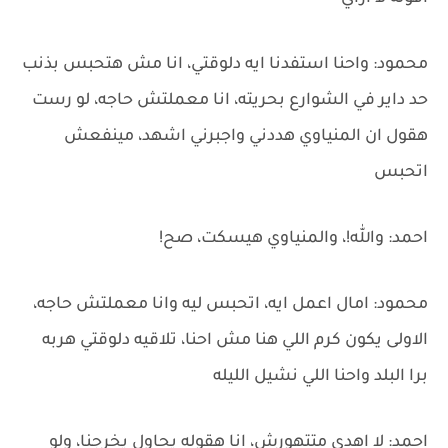
محمود: واحنا استفدنا ايه دلوقتي، انا مش هتحبس بذنب
حد داير في الشوارع بحريته، انا معملتش حاجه، لو رست
هقول ان المنياوي هددني واجبرني اشهد، مينفعش
اتحبس
احمد: والله!، والمنياوي هيسكت، صح!
محمود: امال اعمل ايه، اتحبس ليه وانا معملتش حاجه،
الاولى يكون كرم اللي هنا مش احنا، تلاقيه دلوقتي هربه
برا البلد واحنا اللي نشيل الليله
احمد: لا اهدى متتهورش، انا هقوله يحاول يخرجنا، ولو