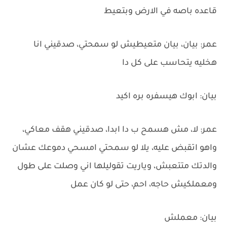
قاعده باصه في الارض وبتعيط
عمر: بيان، بيان متعيطيش لو سمحتي، صدقيني انا
هخليه يتحاسب على كل دا
بيان: ابوك هيسفره بره اكيد
عمر: لا، مش هسمح ب دا ابدا، صدقيني هقف معاكي،
واهو اتقبض عليه، يلا لو سمحتي امسحي دموعك عشان
والدتك متتعبش، وياريت تقوليلها اني وصلت على طول
ومعملكيش حاجه، احم، حتى لو كان عمل
بيان: معملش