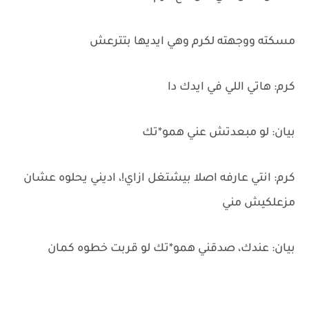
مسكته ووجهته لكرم وهي ايديها بتترعش
كرم: هاتي اللي في ايدك دا
بيان: لو مبعدتش عني همو*تك
كرم: انتي عارفه اصلا بيشتغل ازاي!، اديني يحلوه عشان
مزعلكيش مني
بيان: عندك، صدقني همو*تك لو قربت خطوه كمان