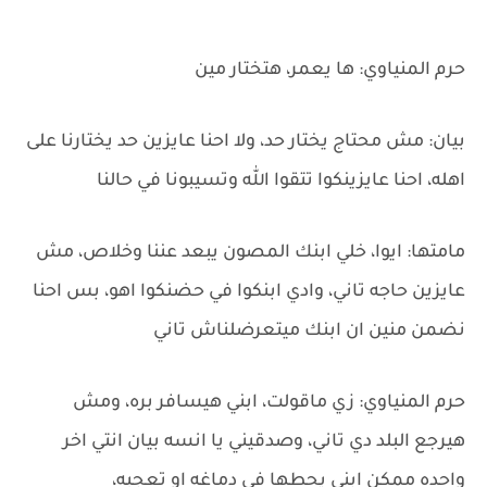
حرم المنياوي: ها يعمر، هتختار مين
بيان: مش محتاج يختار حد، ولا احنا عايزين حد يختارنا على
اهله، احنا عايزينكوا تتقوا الله وتسيبونا في حالنا
مامتها: ايوا، خلي ابنك المصون يبعد عننا وخلاص، مش
عايزين حاجه تاني، وادي ابنكوا في حضنكوا اهو، بس احنا
نضمن منين ان ابنك ميتعرضلناش تاني
حرم المنياوي: زي ماقولت، ابني هيسافر بره، ومش
هيرجع البلد دي تاني، وصدقيني يا انسه بيان انتي اخر
واحده ممكن ابني يحطها في دماغه او تعجبه،