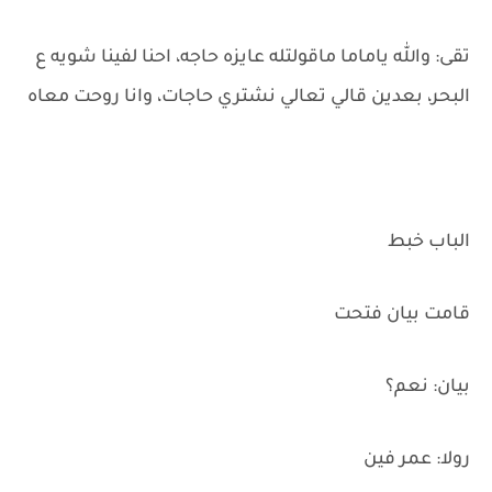
تقى: والله ياماما ماقولتله عايزه حاجه، احنا لفينا شويه ع
البحر، بعدين قالي تعالي نشتري حاجات، وانا روحت معاه
الباب خبط
قامت بيان فتحت
بيان: نعم؟
رولا: عمر فين