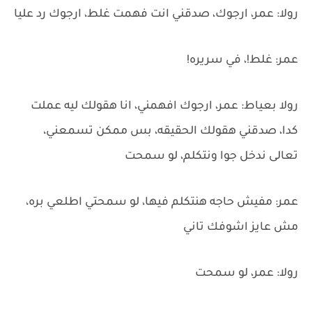
رولا: عمر، ارجوك، صدقني انت فهمت غلط، ارجوك رد عليا
عمر: غلط!، في سريره!
رولا بعياط: عمر، ارجوك افهمني، انا هقولك ليه عملت
كدا، صدقني هقولك الحقيقه، بس ممكن تسمعني،
تعالى ندخل جوا ونتكلم، لو سمحت
عمر: مفيش حاجه هنتكلم فيها، لو سمحتي اطلعي بره،
مش عايز اشوفك تاني
رولا: عمر، لو سمحت