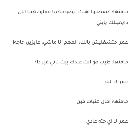
مامتها: هيفضلوا اهلك برضو مهما عملوا، هما اللي
دايمينلك يابني
عمر: متشغليش بالك، المهم انا ماشي، عايزين حاجه!
مامتها: طيب هو انت عندك بيت تاني غير دا؟
عمر: لا، ليه
مامتها: امال هتبات فين
عمر: لا اي حته عادي