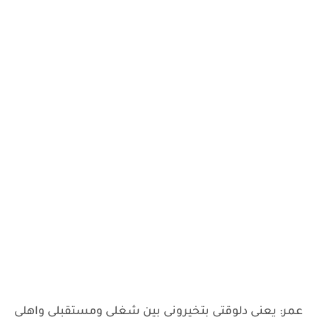
عمر: يعني دلوقتي بتخيروني بين شغلي ومستقبلي واهلي