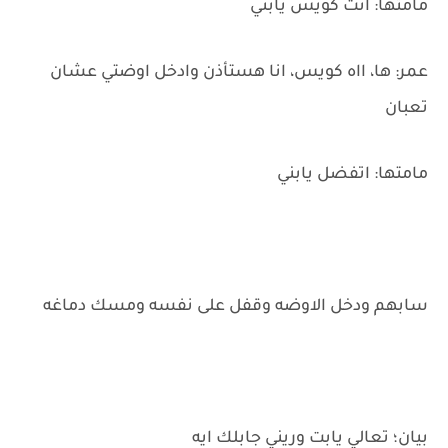
مامتها: انت كويس يابني
عمر: ها، ااه كويس، انا هستأذن وادخل اوضتي عشان
تعبان
مامتها: اتفضل يابني
سابهم ودخل الاوضه وقفل على نفسه ومسك دماغه
بيان؛ تعالي يابت وريني جابلك ايه