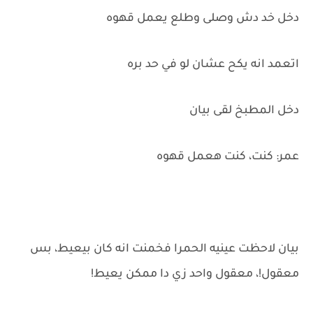
دخل خد دش وصلى وطلع يعمل قهوه
اتعمد انه يكح عشان لو في حد بره
دخل المطبخ لقى بيان
عمر: كنت، كنت هعمل قهوه
بيان لاحظت عينيه الحمرا فخمنت انه كان بيعيط، بس
معقول!، معقول واحد زي دا ممكن يعيط!