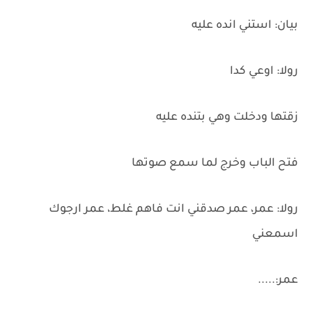
بيان: استني انده عليه
رولا: اوعي كدا
زقتها ودخلت وهي بتنده عليه
فتح الباب وخرج لما سمع صوتها
رولا: عمر، عمر صدقني انت فاهم غلط، عمر ارجوك
اسمعني
عمر:.....