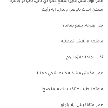
عمر: اولا، مش عايز اسمع عمو دي تاني، ثانيا لو جاهزه
ممكن اخدك دلوقتي وننزل، ايه رأيك
تقى بفرحه: ينفع يماما؟
مامتها: لا بلاش تعطليه
تقى: يماما عايزه اروح
عمر: مفيش مشكله خليها تيجي معايا
مامتها: طيب هتاخد بالك منها صح!
عمر: متقلقيش، يلا يتوتو