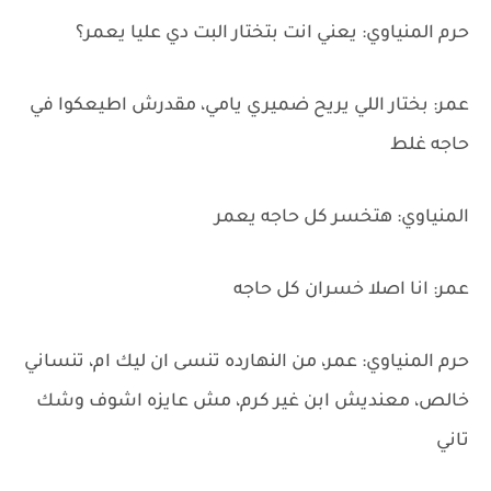
حرم المنياوي: يعني انت بتختار البت دي عليا يعمر؟
عمر: بختار اللي يريح ضميري يامي، مقدرش اطيعكوا في
حاجه غلط
المنياوي: هتخسر كل حاجه يعمر
عمر: انا اصلا خسران كل حاجه
حرم المنياوي: عمر، من النهارده تنسى ان ليك ام، تنساني
خالص، معنديش ابن غير كرم، مش عايزه اشوف وشك
تاني