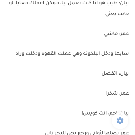
بيان: طيب هو انا كنت بعمل ليا، ممكن اعملك معايا، لو
حابب يعني
عمر: ماشي
سابها ودخل البلكونه وهي عملت القهوه ودخلت وراه
بيان: اتفضل
عمر: شكرا
بيان: احم، انت كويس!
عمر بصلها لثواني ورجع بص للبحر تاني