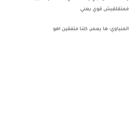
فمتقلقيش قوي يعني
المنياوي: ها يعمر، كلنا متفقين اهو