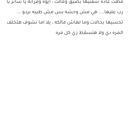
مطت غادة شفتيها بضيق وقالت : ايوه ومراته يا ساتر يا
رب عليها.... هي مش وحشه بس مش طيبه بردو ...
تحسيها بحالات وما لهاش مالكه ، يلا اما نشوف هتخلف
المره دي ولا هتسقط زي كل مره