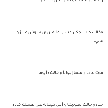
رقبته .. رقبته هو و بس مش حد غيرو .
فقالت حلا : يمكن عشان عارفين إن مالوش عزيز و لا
غالي.
هزت غادة رأسها إيجاباً و قالت : أيوه.
حلا : و مالك بتقوليها و أنتي هيمانة على نفسك كده؟!