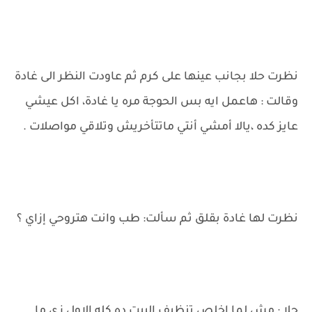
نظرت حلا بجانب عينها على كرم ثم عاودت النظر الى غادة
وقالت : هاعمل ايه بس الحوجة مره يا غادة، اكل عيشي
عايز كده ،يالا أمشي أنتي ماتتأخريش وتلاقي مواصلات .
نظرت لها غادة بقلق ثم سألت: طب وانت هتروحي إزاي ؟
حلا : مش لما اخلص تنظيف البيت ده كله الاول زي ما