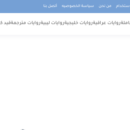
استخدام
من نحن
سياسة الخصوصيه
أتصل بنا
املة
روايات عراقية
روايات خليجية
روايات ليبية
روايات مترجمة
قيد كت