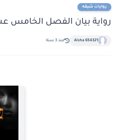
روايات شيقه
رواية بيان الفصل الخامس عشر 15 بقلم حسناء ر
Aisha 654321
منذ 3 سنة