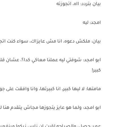
بيان بتردد: ااه، اتجوزته
امجد: ليه
بيان: ملكش دعوه، انا مش عايزاك، سواء كنت اتج
ابو امجد: شوفتي ليه عملنا معاكي كدا؟، عشان قلة
كبير!
مامتها: لا ليها كبير، انا كبيرتها، وانا وافقت على ج
ابو امجد: ولما هو عايز يتجوزها مجاش يتقدم هنا ل
عمر: حصل، والصراحه لقيت ان ناس زيكوا مينفعش ي