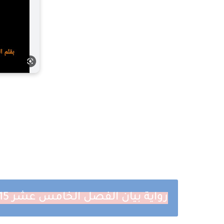
رواية بيان الفصل الخامس عشر 15 بقلم حسناء رمضان