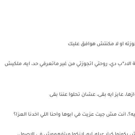
وزته او لا مكنتش هوافق عليك
 الاد*ب دي، روحتي اتجوزتي من غير ماتعرفي حد، ايه، ملكيش
وازها، عايز ايه بقى، عشان تحلوا عننا بقى
يه؟، انت مش جيت عزيت في ابوها واحنا اللي اخدنا العزا؟
كونوا كبار عيله، ليه، لانكوا مبتفهموش في الاصول،