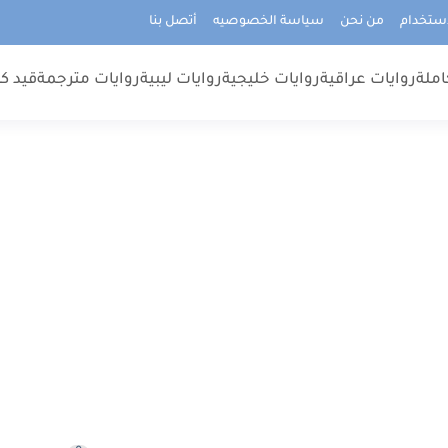
استخدام
من نحن
سياسة الخصوصيه
أتصل بنا
املة
روايات عراقية
روايات خليجية
روايات ليبية
روايات مترجمة
قيد كت