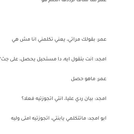
عمر لما شاف ترددها اتكلم هو
عمر: بقولك مراتي، يعني تكلمني انا مش هي
امجد: انت بتقول ايه، دا مستحيل يحصل، على جث*
عمر: ماهو حصل
امجد: بيان ردي عليا، انتي اتجوزتيه فعلا؟
ابو امجد: ماتتكلمي يابنتي، اتجوزتيه امتى وليه