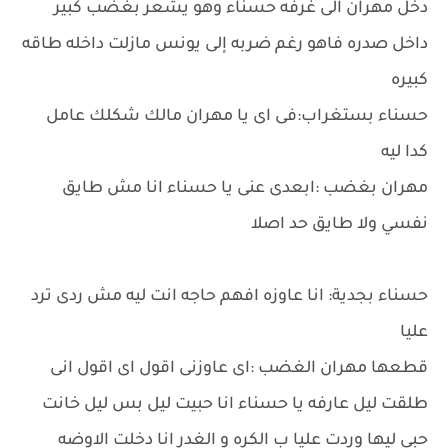
دخل مهران الى غرفه حسناء وهو يشعر بغضب كبير
داخل صدره فاهو رغم ضربه إلى يونس مازلت داخله طاقه
كبيره
حسناء بستغراب:فى اى يا مهران مالك شكلك عامل
كدا ليه
مهران بغضب :ابعدى عنى يا حسناء انا مش طايق
نفسي ولا طايق حد اصلا
حسناء بجدية: انا عاوزه افهم حاجه انت ليه مش ردى ترد
عليا
قطعها مهران الغضب :اى عاوزنى اقول اى اقول انى
طلقت ليل عارفه يا حسناء انا حبيت ليل بس ليل خانت
حبي ليها وردت عليا ب الكره و الغدر انا دخلت الاوضه