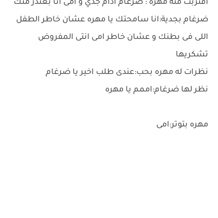
اقتربت منه مهره : ضرغام أدام جدي و امى انا بعتذر منك
ضرغام بجدية:انا سامحتك يا مهره عشان خاطر الطفل
اللى فى بطنك و عشان خاطر امى انتى المفروض
تشكريها
نظرات له مهره بحب:عندى طلب اخير يا ضرغام
نظر لها ضرغام:اممم يا مهره
مهره بتوتر:امى