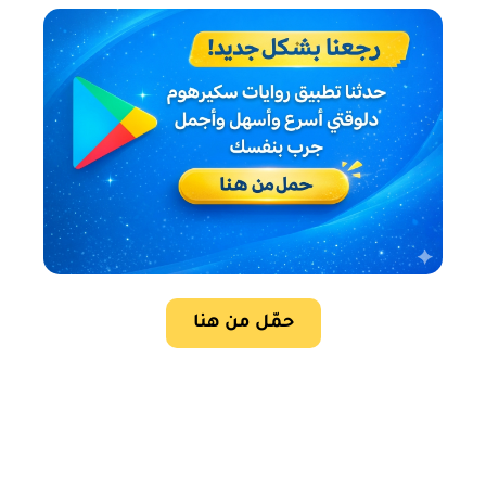
حمّل من هنا