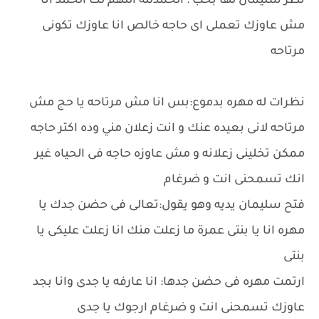
نظر سليمان لها بحب : الحمدلله اللهم لك الحمد انا
مش عاوزك تعملى اى حاجه خالص انا عاوزك تكونى
مرتاحه
نظرات له مهره بدموع:بس انا مش مرتاحه يا حج مش
مرتاحه لانى بعيده عنك و انت زعلان مني وده اكتر حاجه
ممكن تخلينى زعلانه و مش عاوزه حاجه فى الحياه غير
انك تسمحنى انت و ضرغام
فتح سليمان يديه وهو يقول:تعالى فى حضن جدك يا
مهره انا يا بنتى عمرة ما زعلت منك انا زعلت عليكى يا
بنتى
ارتمت مهره فى حضن جدها: انا عارفه يا جدى وانا بجد
عاوزك تسمحنى انت و ضرغام ارجوك يا جدى