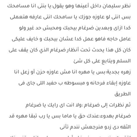
نظر سليمان داخل أعينها وهو يقول:يا بنتى انا مسامحك
بس انتى لو عاوزه جوزك يا سامحك انتى عارفه هتعملى
كدا ازاى وبعدين ضرغام بيحبك ومحبش حد غير ولو
عامل حاجه فاهو عمل كدا عشان بيحبك و خايف عليكى
كان كل هذا يحدث تحت أنظار ضرغام الذي كان يقف على
السلم ويتابع على كل شئ
زهره بجدية:بس يا مهره انا مش عاوزه حزن أو زعل انا
عاوزه إبقاء فرحانه و مبسوطه ب حفيد اللى جاى فى
الطريق
ثم نظرات إلى ضرغام :ولا انت اى رايك يا ضرغام
ضرغام بهدوء:عندك حق يا ماما بس يا رب تبقا مهره قد
الثقه دى زدو منرجعش نندم تأنى