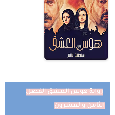
رواية هوس العشق الفصل
الثامن والعشرون