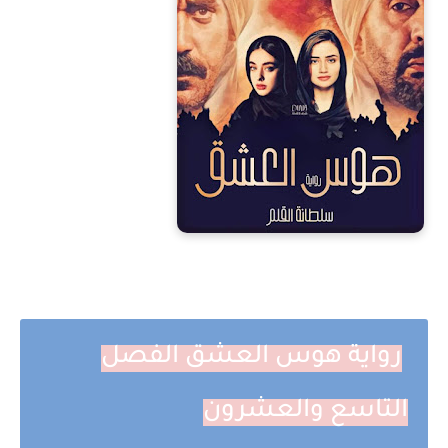
رواية هوس العشق الفصل
التاسع والعشرون