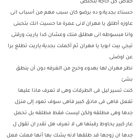
خلاص كل حاجه بتخلص
حسناء بجدية:و ده برضو كان سبب مهم من أسباب انى
عاوزه أطلق يا مهران لانى عمرة ما حسيت انك بتحبنى
وانا مبسوطه انى هطلق منك وعشان كدا ياريت ورقتى
تيجي بيت ابويا يا مهران ثم أكملت بجدية:ياريت تطلع برا
عن اوضتى
نظر مهران لها بهدوء وخرج من الغرفه دون أن ينطق
بشئ
كنت تسير ليل فى الطرقات وهى لا تعرف ماذا عليها
تفعل فاهى فى ماذق كبير فاهى سوف تعود إلى منزل
جدها وهى مطلقه ولكن ليست فقط مطلقه بل تحمل
عار كبير يحاوط رقبتها هى لا تعرف هل تقدر ان تقول ل
جدها ان زوجها قد طلقها لانه يشك بها أنها فعلت فعل