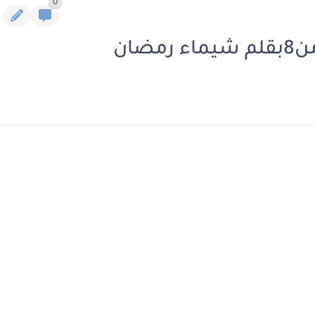
0
ضان