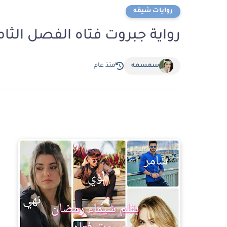
روايات شيقه
رواية جبروت فتاه الفصل الثامن8بقلم شيماء رم
سمسمه
منذ عام