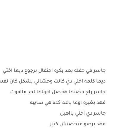
جاسر في حفله بعد بكره احتفال برجوع ديما اختي
ديما كلمه اختي دي كانت وحشاني بشكل كان نف
جاسر راح حضنها هفضل اقولها لحد مااموت
فهد بغيره اوعا ياعم كده هي سايبه
جاسر دي اختي يااهبل
فهد برضو متحضنش كتير