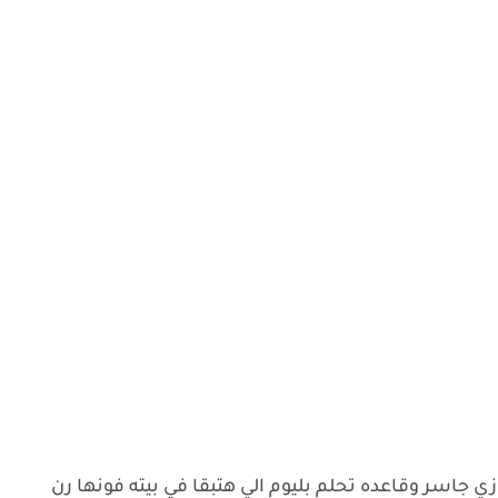
زي جاسر وقاعده تحلم بليوم الي هتبقا في بيته فونها رن