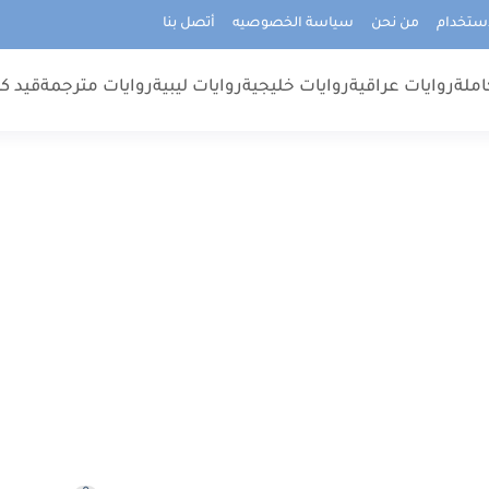
استخدام
من نحن
سياسة الخصوصيه
أتصل بنا
املة
روايات عراقية
روايات خليجية
روايات ليبية
روايات مترجمة
قيد كت