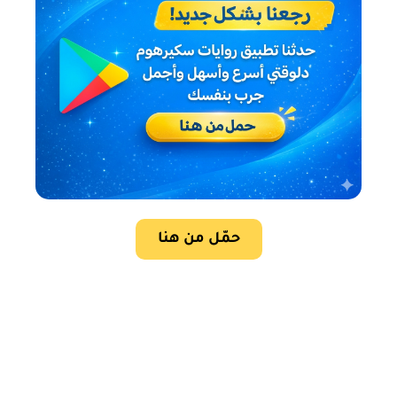
حمّل من هنا