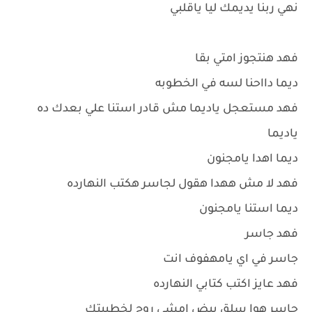
نهي ربنا يديمك ليا ياقلبي
فهد هنتجوز امتي بقا
ديما دااحنا لسه في الخطوبه
فهد مستعجل ياديما مش قادر استنا علي بعدك ده
ياديما
ديما اهدا يامجنون
فهد لا مش ههدا هقول لجاسر هكتب النهارده
ديما استنا يامجنون
فهد جاسر
جاسر في اي يامهفوف انت
فهد عايز اكتب كتابي النهارده
جاسر هوا سلق بيض امشي روح لخطيبتك