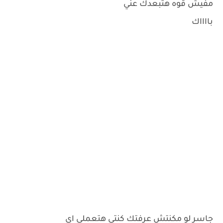
مفيش قوه هتبعدك عني
بااااك
جاسر لو مكنتش عرفتك كنتي هتعملي اي