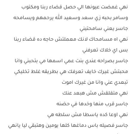
نهي غمضت عيونها الي حصل قضاء ربنا ومكتوب
وسامر بحبه زي سعد وسعيد الله يرحمهم ويسامحه
جاسر يعني سامحتيني
نهي اه مسامحاك لانك معملتش حاجه ده قضاء ربنا
بس اي خلاك تعرفني
جاسر بصراحه عندي بنت عمي اسمها مي بتحبني وانا
محبتش غيرك خايف تعرفك هي بطريقه غلط تخليكي
تبعدي عني وانا من غيرك اموت
نهي متقلقش مش هبعد عنك
جاسر قرب منها وخدها في حضنه
نهي اوعا كده ياسطا مش سلطه هي
جاسر فصيله باس دماغها كلها يومين وهتبقي ليا يانهي