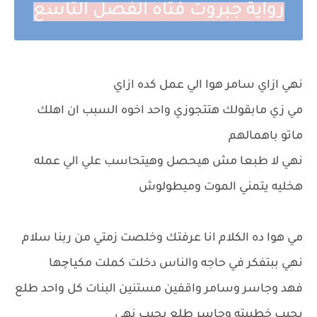
رواية جبروت فتاه الفصل التاسع
نهي ازاي سامر هوا الي عمل كده ازاي
مي زي مابقولك هتتجوزي واحد اخوه السبب ان اهلك
ماتو باهمالهم
نهي لا طبعا مش هيحصل وهيتحاسب علي الي عمله
هخليه يتمني الموت وميطولوش
مي هوا ده الكلام انا عرفتك وخلصت زمتي من ربنا سلام
نهي ببتفكر في حاجه والناس دخلت كملت مكياچها
فهد وجاسر وسامر واقفين مستنين البنات كل واحد طلع
يجيب خطيبته وجاسر طلع يجيب نهي