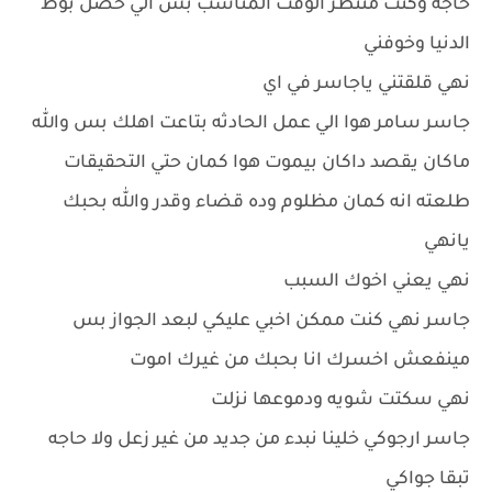
حاجه وكنت منتظر الوقت المناسب بس الي حصل بوظ
الدنيا وخوفني
نهي قلقتني ياجاسر في اي
جاسر سامر هوا الي عمل الحادثه بتاعت اهلك بس والله
ماكان يقصد داكان بيموت هوا كمان حتي التحقيقات
طلعته انه كمان مظلوم وده قضاء وقدر والله بحبك
يانهي
نهي يعني اخوك السبب
جاسر نهي كنت ممكن اخبي عليكي لبعد الجواز بس
مينفعش اخسرك انا بحبك من غيرك اموت
نهي سكتت شويه ودموعها نزلت
جاسر ارجوكي خلينا نبدء من جديد من غير زعل ولا حاجه
تبقا جواكي