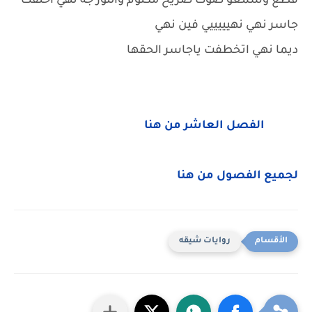
قطع وسمعو صوت صريخ مكتوم والنور جه نهي اختفت
جاسر نهي نهيييييي فين نهي
ديما نهي اتخطفت ياجاسر الحقها
الفصل العاشر من هنا
لجميع الفصول من هنا
روايات شيقه