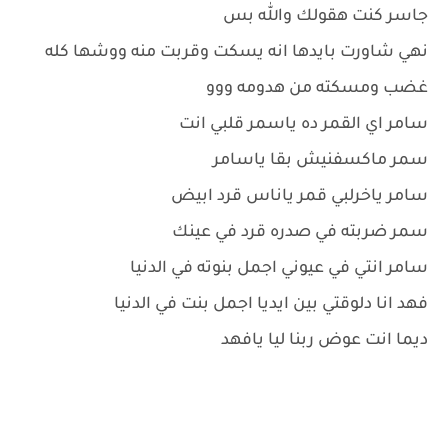
جاسر كنت هقولك والله بس
نهي شاورت بايدها انه يسكت وقربت منه ووشها كله
غضب ومسكته من هدومه ووو
سامر اي القمر ده ياسمر قلبي انت
سمر ماكسفنيش بقا ياسامر
سامر ياخرلبي قمر ياناس قرد ابيض
سمر ضربته في صدره قرد في عينك
سامر انتي في عيوني اجمل بنوته في الدنيا
فهد انا دلوقتي بين ايديا اجمل بنت في الدنيا
ديما انت عوض ربنا ليا يافهد