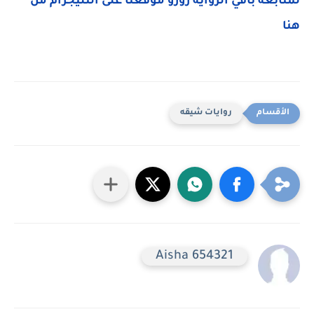
لمتابعه باقي الروايه زورو موقعنا على التليجرام من
هنا
روايات شيقه
Aisha 654321