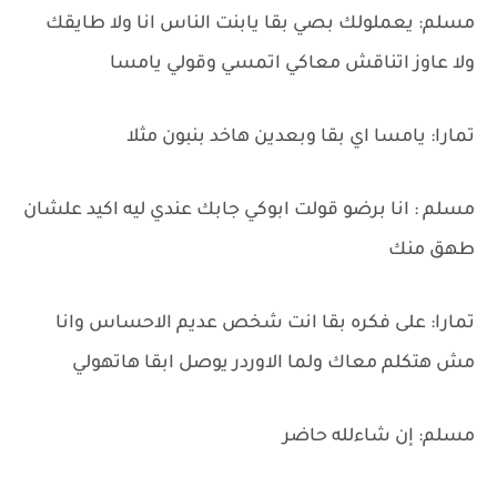
مسلم: يعملولك بصي بقا يابنت الناس انا ولا طايقك
ولا عاوز اتناقش معاكي اتمسي وقولي يامسا
تمارا: يامسا اي بقا وبعدين هاخد بنبون مثلا
مسلم : انا برضو قولت ابوكي جابك عندي ليه اكيد علشان
طهق منك
تمارا: على فكره بقا انت شخص عديم الاحساس وانا
مش هتكلم معاك ولما الاوردر يوصل ابقا هاتهولي
مسلم: إن شاءلله حاضر