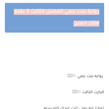
رواية بنت عمي الفصل الثالث 3 بقلم
ملك حسن
روايه بنت عمي ✨✌🏻
البارت التالت ✨✌🏻
تمارا: ليه يعني انت عندك كام سنه