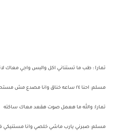
تمارا : طب ما تستناني اكل والبس واجي معاك ل
مسلم: احنا ٢٤ ساعه خناق وانا مصدع مش مستحمل صوت جنبي
تمارا: والله ما هعمل صوت هقعد معاك ساكته
مسلم: صبرني يارب ماشي خلصي وانا مستنيكي في