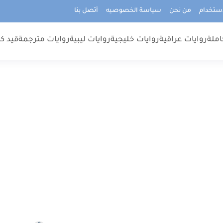
استخدام
من نحن
سياسة الخصوصيه
أتصل بنا
املة
روايات عراقية
روايات خليجية
روايات ليبية
روايات مترجمة
قيد كت