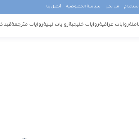
استخدام
من نحن
سياسة الخصوصيه
أتصل بنا
املة
روايات عراقية
روايات خليجية
روايات ليبية
روايات مترجمة
قيد كت