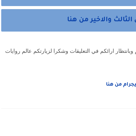
الثالث والاخير من هنا
انتهت احداث الرواية نتمني ان تكون نالت اعجابكم وبانتظار ارائكم في التعليقات وشكرا لزيارتكم عالم روايات 
ليجرام من هنا