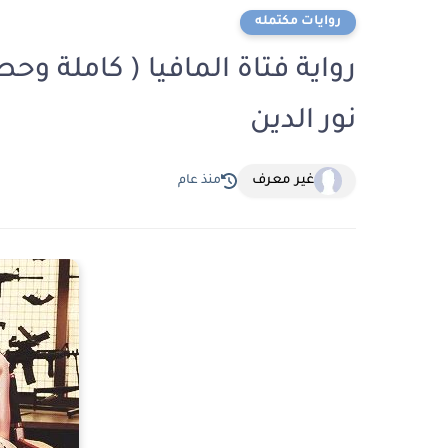
روايات مكتمله
رواية فتاة المافيا ( كاملة وح
نور الدين
غير معرف
منذ عام