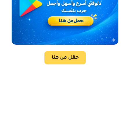
حمّل من هنا