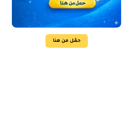
حمّل من هنا