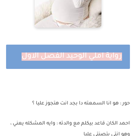
رواية املي الوحيد الفصل الاول
حور : هو انا السمعته دا بجد انت هتجوز عليا ؟
احمد الكان قاعد بيكلم مع والدته : وايه المشكله يعني ،
وهو انتي بتصنتي عليا