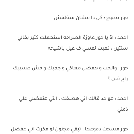
حور بدموع : كل دا عشان مبخلفش
احمد : اة يا حور عاوزة الصراحه استحملت كتير بقالي
سنتين ، تعبت نفسي ف عيل ياشيخه
حور : والحب و هفضل معاكي و جمبك و مش هسيبك
راح فين ؟
احمد : هو حد قالك اني هطلقك ، انتي هتفضلي علي
ذمتي
حور مسحت دموعها : تبقي مجنون لو فكرت اني هفضل