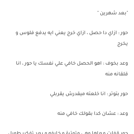
"بعد شهرين "
حور : ازاي دا حصل ، ازاي خرج يعني ايه يدفع فلوس و
يخرج
وعد بخوف : اهو الحصل خافي علي نفسك يا حور ، انا
قلقانه منه
حور بتوتر : انا خلعته ميقدرش يقربلي
وعد : عشان كدا بقولك خافي منه
حور قفلت معاها وهي متوترة و خايفه و بعد تفكير طويل