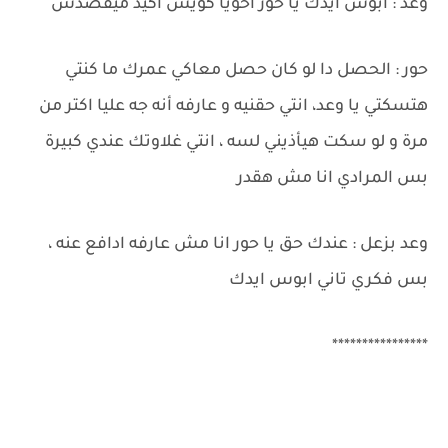
وعد : ابوس ايدك يا حور اخويا كويس اكيد ميقصدش
حور : الحصل دا لو كان حصل معاكي عمرك ما كنتي
هتسكتي يا وعد، انتي حقنيه و عارفه أنه جه عليا اكتر من
مرة و لو سكت هيأذيني لسه ، انتي غلاوتك عندي كبيرة
بس المرادي انا مش هقدر
وعد بزعل : عندك حق يا حور انا مش عارفه ادافع عنه ،
بس فكري تاني ابوس ايدك
****************