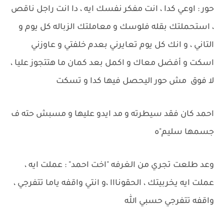
حور : اوعي كدا ، انت مفكر نفسك ايه ، دا انت راجل ناقص
، استحملتك بقله فلوسك و معاملتك الزباله كل يوم و
التاني ، و انك كل يوم تعايرني بعدم خلفتي و عاوزني
اسكت و أفضل معاك و اكمل بعد كمان ما هتتجوز عليا ،
لا فوق مش حور اليحصل فيها كدا و تسكت
احمد كان فقد سيطرته و مد ايدو عليها و مسبش حته ف
جسمها سليم"ه
وعد طلعت تجري من الغرفه "اخت احمد" : عملت ايه ،
عملت ايه يخربيتك ، الحقونااا ،و انتي واقفه ياما تتفرجي ،
واقفه تتفرجي حسبي الله