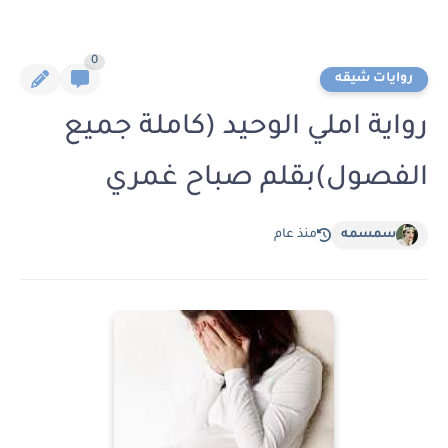
0
روايات شيقه
رواية املي الوحيد (كاملة جميع
الفصول)بقلم صباح غمري
سمسمه
منذ عام