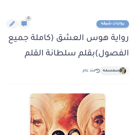
0
روايات شيقه
رواية هوس العشق (كاملة جميع
الفصول)بقلم سلطانة القلم
سمسمه
منذ عام