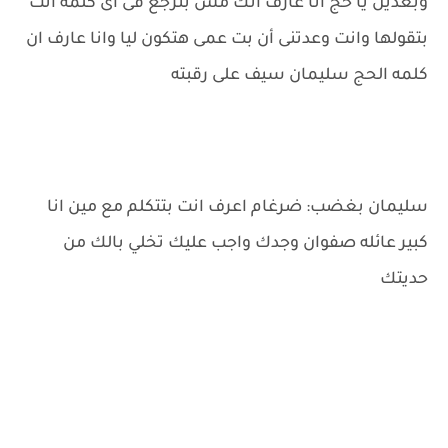
وبعدين يا حج انا عارف انك مش بترجع فى اى كلمه انت
بتقولها وانت وعدتنى أن بت عمى هتكون ليا وانا عارف ان
كلمه الحج سليمان سيف على رقبته
سليمان بغضب: ضرغام اعرف انت بتتكلم مع مين انا
كبير عائله صفوان وجدك واجب عليك تخلي بالك من
حديتك