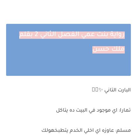
رواية بنت عمي الفصل الثاني 2 بقلم
ملك حسن
البارت التاني ✨✌🏻
تمارا: اي موجود في البيت ده يتاكل
مسلم: عاوزه اي اخلي الخدم يتطبخهولك