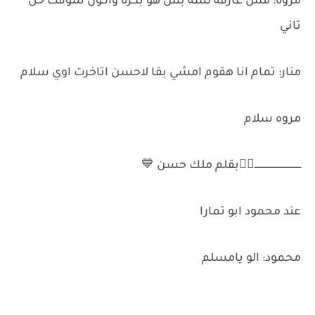
مروه: مش عارفه لسه بس هو بكره واكون شوفت حل
تاني
منار: تمام انا هقوم امشي بقا لاحسن اتاخرت اوي سلام
مروه سلام
ـــــــــــــــــــــــــــــــــ✌🏻بقلم ملك حسن 💙
عند محمود ابو تمارا
محمود: الو يامسلم