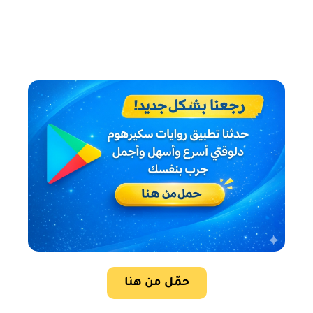
حمّل من هنا