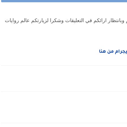
انتهت احداث الرواية نتمني ان تكون نالت اعجابكم وبانتظار ارائكم في التعليقات وشكرا لزيارتكم عالم روايات 
ليجرام من هنا