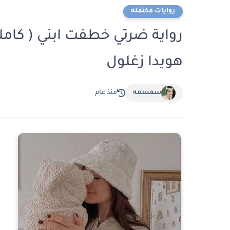
روايات مكتمله
رواية ضرتي خطفت ابني ( كامل
هويدا زغلول
سمسمه
منذ عام