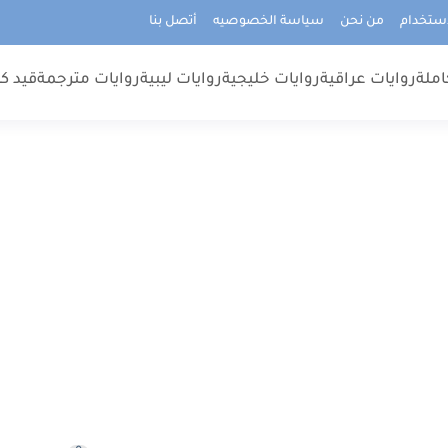
استخدام
من نحن
سياسة الخصوصيه
أتصل بنا
املة
روايات عراقية
روايات خليجية
روايات ليبية
روايات مترجمة
قيد كت