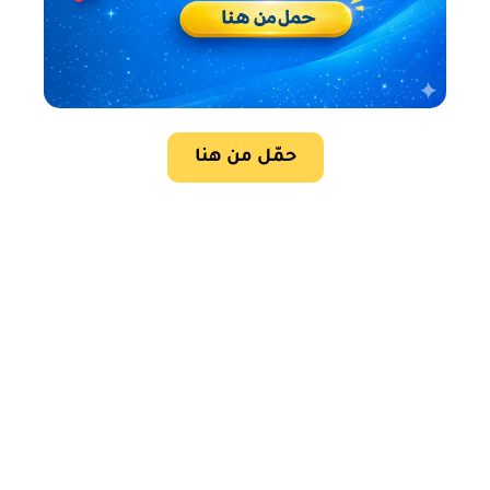
حمّل من هنا