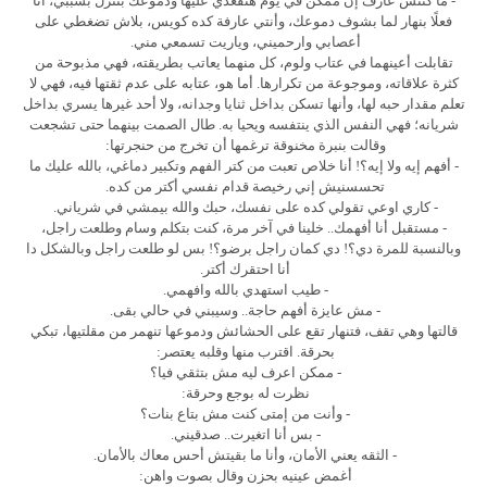
- ما كنتش عارف إن ممكن في يوم هتقعدي عليها ودموعك بتنزل بسببي، أنا
فعلًا بنهار لما بشوف دموعك، وأنتي عارفة كده كويس، بلاش تضغطي على
أعصابي وارحميني، وياريت تسمعي مني.
تقابلت أعينهما في عتاب ولوم، كل منهما يعاتب بطريقته، فهي مذبوحة من
كثرة علاقاته، وموجوعة من تكرارها. أما هو، عتابه على عدم ثقتها فيه، فهي لا
تعلم مقدار حبه لها، وأنها تسكن بداخل ثنايا وجدانه، ولا أحد غيرها يسري بداخل
شريانه؛ فهي النفس الذي ينتفسه ويحيا به. طال الصمت بينهما حتى تشجعت
وقالت بنبرة مخنوقة ترغمها أن تخرج من حنجرتها:
- أفهم إيه ولا إيه؟! أنا خلاص تعبت من كتر الفهم وتكبير دماغي، بالله عليك ما
تحسسنيش إني رخيصة قدام نفسي أكتر من كده.
- كاري اوعي تقولي كده على نفسك، حبك والله بيمشي في شرياني.
- مستقبل أنا أفهمك.. خلينا في آخر مرة، كنت بتكلم وسام وطلعت راجل،
وبالنسبة للمرة دي؟! دي كمان راجل برضو؟! بس لو طلعت راجل وبالشكل دا
أنا احتقرك أكتر.
- طيب استهدي بالله وافهمي.
- مش عايزة أفهم حاجة.. وسيبني في حالي بقى.
قالتها وهي تقف، فتنهار تقع على الحشائش ودموعها تنهمر من مقلتيها، تبكي
بحرقة. اقترب منها وقلبه يعتصر:
- ممكن اعرف ليه مش بتثقي فيا؟
نظرت له بوجع وحرقة:
- وأنت من إمتى كنت مش بتاع بنات؟
- بس أنا اتغيرت.. صدقيني.
- الثقه يعني الأمان، وأنا ما بقيتش أحس معاك بالأمان.
أغمض عينيه بحزن وقال بصوت واهن: