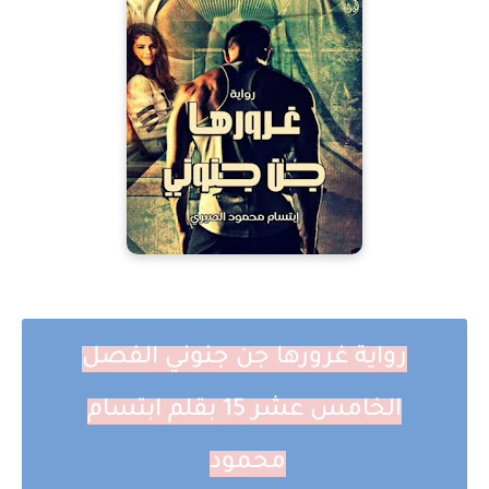
رواية غرورها جن جنوني الفصل
الخامس عشر 15 بقلم ابتسام
محمود