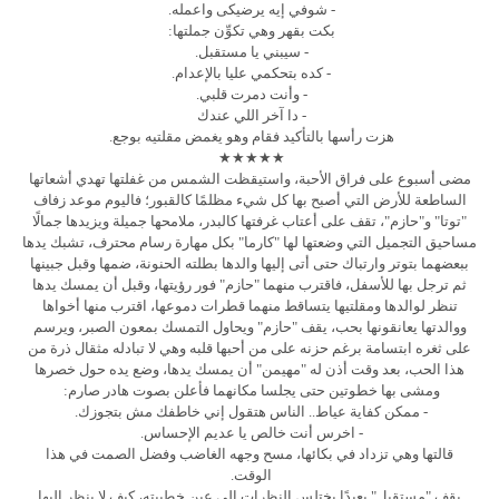
- شوفي إيه يرضيكى واعمله.
بكت بقهر وهي تكوِّن جملتها:
- سيبني يا مستقبل.
- كده بتحكمي عليا بالإعدام.
- وأنت دمرت قلبي.
- دا آخر اللي عندك
هزت رأسها بالتأكيد فقام وهو يغمض مقلتيه بوجع.
★★★★★
مضى أسبوع على فراق الأحبة، واستيقظت الشمس من غفلتها تهدي أشعاتها
الساطعة للأرض التي أصبح بها كل شيء مظلمًا كالقبور؛ فاليوم موعد زفاف
"توتا" و"حازم"، تقف على أعتاب غرفتها كالبدر، ملامحها جميلة ويزيدها جمالًا
مساحيق التجميل التي وضعتها لها "كارما" بكل مهارة رسام محترف، تشبك يدها
ببعضهما بتوتر وارتباك حتى أتى إليها والدها بطلته الحنونة، ضمها وقبل جبينها
ثم ترجل بها للأسفل، فاقترب منهما "حازم" فور رؤيتها، وقبل أن يمسك يدها
تنظر لوالدها ومقلتيها يتساقط منهما قطرات دموعها، اقترب منها أخواها
ووالدتها يعانقونها بحب، يقف "حازم" ويحاول التمسك بمعون الصبر، ويرسم
على ثغره ابتسامة برغم حزنه على من أحبها قلبه وهي لا تبادله مثقال ذرة من
هذا الحب، بعد وقت أذن له "مهيمن" أن يمسك يدها، وضع يده حول خصرها
ومشى بها خطوتين حتى يجلسا مكانهما فأعلن بصوت هادر صارم:
- ممكن كفاية عياط.. الناس هتقول إني خاطفك مش بتجوزك.
- اخرس أنت خالص يا عديم الإحساس.
قالتها وهي تزداد في بكائها، مسح وجهه الغاضب وفضل الصمت في هذا
الوقت.
يقف "مستقبل" بعيدًا يختلس النظرات إلى عين خطيبته، كيف لا ينظر إليها