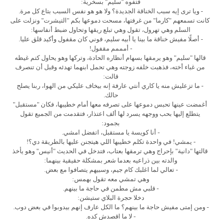
فتفوه "سليم" بسخرية:
- ويا ترى إيه سبب الخناقة الجديدة؟ ولا هو هو نفس السبب بتاع كل مرة.
كانت تسمعهم "كارما" من غرفتها، مسحت دموعها بكم "التيشرت" ونزلت على
السلم وهي تهرول، تقول وهي تبلع ريقها وتحاول ضبط أنفاسها:
- أصلًا مفيش خناقة ما بينا يا أبيه سليم، فوني كان مقفول وأكيد قلق عليا.
- أمممم مقفول!
قالها "سليم" وهو يرمقها بسهام أنظاره الحادة، وتركها وهو يحاول كتم غيظه
من غباء أخته، فذهبت خلفه زوجته وهي تحمل ابنهما تهدئه وقبل أن تنصرف
قالت:
- ما تزعليش منه يا كاري أنتي عارفة إنه بيخاف عليكي من الهوا، ربنا يصلح
حالك.
أغمضت عينها تحبس دموعها على تصرفه معها أمام خطيبها، فكان "مستقبل"
يتطلع إليها بحب ووجهه يسرد لها ألف اعتذار، فتقدمت من الجميع تقول
بجمود:
- أنا كويسة يا مستقبل، اتفضل امشي.
- يمشي! في واحدة تكلم خطيبها اللي هيتجنن عليها بالطريقة دي؟!
قالتها "دانية" بإحراج وهي ترمقها بعتاب، فتدخل في الحديث "أنيس" وهو يأخذ
والدته بين ذراعيه بعدما شعر بمشكلة حقيقية بينهما:
- تعالي لما اغلبك كام جيم، وسبيهم يتصافوا مع بعض.
وهي تمشي معه تقول بهمس:
- قلبي مش مطمن في حاجة ما بينهم.
دخلا حجرة البلاي ستيشن:
- ومن إمتى مفيش حاجة ما بينهم؟ ما الكل عارف إنهم بيدوبوا في بعض دوب.
- لا ما اقصدش كده.