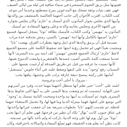
فعيونها مثل بريق النجوم المنتشرة في سماء صافية في ليلة من ليالي الصيف،
فهي تقف بثبات وثقة تضحك مع المدعوين بمرح مصطنع، وعندما أتى موعد
كتب الكتاب، اقترب الأخوان إلى جانب أختهما الجالسة بالمنتصف بين والدتها
وأبيها الذي يجلس بجوار المأذون، الذي أمسك يد "حازم" وكان يجلس بجواره
من الجهة الأخرى وتجلس بجانبه والدته وعلى وجهها السعادة، ثم أمسك
المأذون يد "مهيمن" وكتب الكتاب، فأمسك بطاقة "توتا" يسجل اسمها، فسمع
"حازم" اسمها بالكامل وأنها ابنة "مهيمن" بالتبني، رمش بحدقته عدة مرات
بصدمة قبل أن يرمق والدها الذي ابتل وجهة بقطرات العرق، نهضت "نايا"
ومشيت بعيدًا فهي لم تتحمل رؤية ابنتها عند سقوط الكلمة على مسمع الجميع،
لاحظ "حازم" ارتباك الجميع، فقبض "مهيمن" كف ابنته بين يده اليسرى؛ لأنها
عندما سمعت كلمة بالتبني أصيب جسدها بالقشعريرة ولمعت الدموع بعينها،
كأنها نسيت ما عرفته من قبل عن طريق الصدفة أو أرغمت نفسها على
النسيان، رفع "وجود" يده على كتفها وضغط عليه، في أثناء جلوس "مستقبل"
أمامها على ركبته يمسح دمعة حارقة نزلت على وجنتيها، يبلغها بحب:
- مبروك يا أحلى أخت وعروسة.
اشتد على "أخت" حتى تعلم أنها ستظل أختهما مهما حدث، وفرد من أسرتهم
حتى النهاية. ابتسمت له ثم وضعت يدها اليمنى على يد أبيها التي تحاوط يدها
اليسرى بقوة، ثم أمسكت يد أبيها بيد واحدة وسحبت الثانية تمسك يد "وجود"
التي توضع على كتفها، فهما بمنزلة الدنيا وما فيها لها، ولا تتحمل الاستغناء عنهما
لحظة، ثم تقدمت إليهم "نايا" بخطوات سريعة بعد أن جففت عبراتها وأخذتها
في عناق حنون، كانت "نهال" تكاد أن تطير من فرحتها، فهي تعلم أن ابنها يحب
"توتا" من أول يوم لها على وجه الدنيا، باركت له ولم تأخذ بالها من صدمته،
كانت تظن أنه يعلم هذه الحقيقة، فهو تصنَّع السعادة ولامبالاته باحترافية، وكان