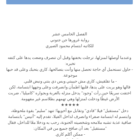
الفصل الخامس عشر
رواية غرورها جن جنوني
للكاتبه ابتسام محمود الصيري
وعندما أوصلها لمنزلها، ترجلت بخفتها وقبل أن تنصرف وضعت يدها على كتفه
تخبره:
- حاول تستحمل أي حاجة تحصل منها وأنت بتصالحها، كاري بتحبك وعلى قد حبها
موجوعة.
- ما تقلقيش، كاري مش حبيبتي وبس دي بنتي ونبض قلبي.
قالها وهو يربت على يدها، قلبها اطمأن وانصرفت وعلى وجهها ابتسامة، لكن
اختفت سريعًا حين رأت "وجود" يدخل منزله بالعربة وبجواره "كاميليا"، ضربت
الأرض غيظًا ودخلت لمنزلها وهي تهمهم بطلاسم غير مفهومة.
★★★★★
دخل "مستقبل" فيلا "فادي" وتقابل مع أخويها؛ تنهد "سليم" بقوة ملحوظة،
وابتسم له ابتسامة صفراء وانصرف لداخل الفيلا، تقدم إليه "أنيس" بابتسامة
صافية عذبة تشبه ملامحه وشخصيته الحنونة، رحب به ودخلا معًا للداخل، فقال
"مستقبل" بعد أن صافح جميع من في المكان:
- ممكن أكلم كاري.