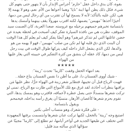
بقوة، كان يدق داخل عقل "حازم" أجراس الإنذار بأن لا يتهور حتى يفهم كل
شيء، فكل ذلك يظن أنها ابنة "نايا" وهما أخواها من الأم. نعم، وهو لا يهمه إلا
هي، لكن عليه بالتأكد؛ لأنه لا يسمح لها أن تقترب من أي رجال ليس من دمها،
أخيرًا أخذها "مهيمن" يضمها، لكنه اقترب مهرولًا يقف بينهما وأمسك يدها
بابتسامة تخبرهم جميعهم برحيله مع عروسته. صعدا العربة، كان الصمت سيد
الموقف، نظرت هي من نافذة السيارة تفكر كيف أصبحت في لحظة بعيدة عن
حضن عائلتها التي لم تتذكر غيرهم؟ وهو أيضًا يفكر كيف لم يعلم كل هذا الوقت
أن البنت الذي دق قلبه لها لم تكن من صلب "مهيمن"، فهو لا يهمه من هو
والدها، لكن الذي يشعل النار داخله كيف يتركها طوال الوقت في بيت رجل
ليس من دمها، كاد عقله أن ينشق من كثرة التفكير في حبيبته التي يغار عليها
من الهواء.
★★★★★
بعد انتهاء الحفل وقفت "كارما" تحدث "زينة":
- شيك أووى الفستان دا، على ما أظن دا نفس الفستان بتاع حفلة...
فهبت الرياح قبل أن تجيبها، فتطاير شعر زينة في الهواء حرًّا، نظر عليها مَن
يراقبها بنظرات أخاذة، لقد غرق مع تلك الأمواج التي طارت مع الرياح، تمنى لو
تركت شعرها منسدلًا حتى يصل عطره لأعماقه، فاقترب وهو يمسك يدها، التي
تقوم بحزم شعرها كأغصان الأزهار، متمنيًا أن يغرق رأسه بداخله، فيحمحم
ويقول بابتسامة:
- على فكرة شعرك وهو متساب أحلى بكتير.
اصتبغ وجه "زينة" بالخجل، لكنها تركت عنان شعرها وابتسمت برقتها المعهودة
التي تختلف عن طبعها الجديد في أواخر أيامها، ثم تطلع إلى "كارما" مجيبًا عن
سؤالها الذي سألته منذ قليل: