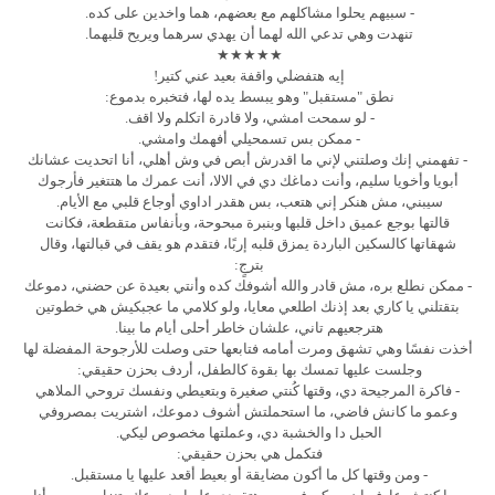
- سبيهم يحلوا مشاكلهم مع بعضهم، هما واخدين على كده.
تنهدت وهي تدعي الله لهما أن يهدي سرهما ويريح قلبهما.
★★★★★
إيه هتفضلي واقفة بعيد عني كتير!
نطق "مستقبل" وهو يبسط يده لها، فتخبره بدموع:
- لو سمحت امشي، ولا قادرة اتكلم ولا اقف.
- ممكن بس تسمحيلي أفهمك وامشي.
- تفهمني إنك وصلتني لإني ما اقدرش أبص في وش أهلي، أنا اتحديت عشانك
أبويا وأخويا سليم، وأنت دماغك دي في الالا، أنت عمرك ما هتتغير فأرجوك
سيبني، مش هنكر إني هتعب، بس هقدر اداوي أوجاع قلبي مع الأيام.
قالتها بوجع عميق داخل قلبها وبنبرة مبحوحة، وبأنفاس متقطعة، فكانت
شهقاتها كالسكين الباردة يمزق قلبه إربًا، فتقدم هو يقف في قبالتها، وقال
بترجٍ:
- ممكن نطلع بره، مش قادر والله أشوفك كده وأنتي بعيدة عن حضني، دموعك
بتقتلني يا كاري بعد إذنك اطلعي معايا، ولو كلامي ما عجبكيش هي خطوتين
هترجعيهم تاني، علشان خاطر أحلى أيام ما بينا.
أخذت نفسًا وهي تشهق ومرت أمامه فتابعها حتى وصلت للأرجوحة المفضلة لها
وجلست عليها تمسك بها بقوة كالطفل، أردف بحزن حقيقي:
- فاكرة المرجيحة دي، وقتها كُنتي صغيرة وبتعيطي ونفسك تروحي الملاهي
وعمو ما كانش فاضي، ما استحملتش أشوف دموعك، اشتريت بمصروفي
الحبل دا والخشبة دي، وعملتها مخصوص ليكي.
فتكمل هي بحزن حقيقي:
- ومن وقتها كل ما أكون مضايقة أو بعيط أقعد عليها يا مستقبل.