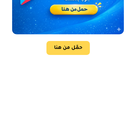
حمّل من هنا