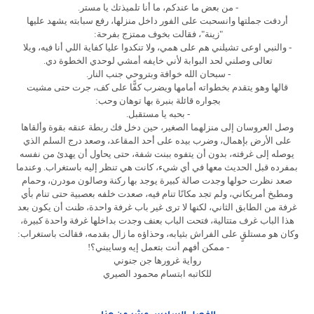
- من بعض ما عندكم، ما أنا تلميذتك يا مستر.
أردفت جملتها وانسحبت على الفور داخل منزلها، رفع سبابته يشهد عليها
"زينة"، فقالت بخوف ممتزج بفرحة:
- والنبي اوعى تشيلني هم على همي، ولا تنكدوا عليا كفاية اللي أنا فيه، ويلا
تعالى وصلني لحد البوابة لأني خايفه أمشي لوحدي الخطوة دي.
- سبحان الله خوافة وبتروحي جنب النار.
قالها وهو يتقدم بخطواته أمامها ويضرب كفًّا على كف، جرت حتى مشيت
بجواره قائلة بنبرة بها توهان وحب:
- بحبه يا مستقبل.
وصل العروسان إلى منزلهما الصغير، حين دخل فك ربطة عنقه بقوة وألقاها
على الأرض بإهمال، وضرب بيده على أحد المقاعد، وصعد درج السلم الذي
يوصله إلى غرفته، بدون أن يتفوه ببنت شفة، حتى يحاول أن يهدئ من نفسه
بمفرده قبل الحديث معها في أي شيء، كانت هي تنظر إليه باستغراب. وعندما
صعد نظرت حولها وجدت صالة كبيرة يوجد بها ركنة وصالون مودرن، وحمام
ومطبخ أمريكاني، ولم تجد مكانًا تنام فيه، صعدت خلفه بعصبية حتى تنام بأي
غرفة من الطابق الثاني، لكنها لا ترى غير باب غرفة واحدة، ظنت أن يكون بعد
هذا الباب غرف متتالية، فتحت الباب بعنف وجدت بداخلها غرفة واحدة كبيرة،
وكان هو مستلقٍ على الفراش بثيابه، وحذاؤه ما زال بقدمه، فقالت باستغراب:
- ممكن أفهم أنت بتعمل إيه وسايبني؟!
رواية غرورها جن جنوني
للكاتبه ابتسام محمود الصيري