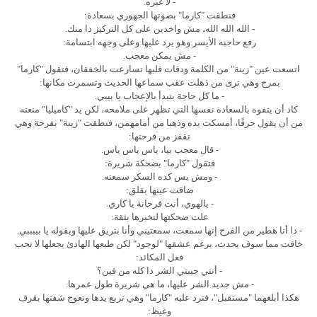
- لا غيره.
فنطقت "كارما" بصوتها الجهوري بسعادة:
- الله الله الله، مش واخدين على كل التركيز دا منك.
رفع حاجبه الأيسر وهو يرد عليها وعلى وجهه ابتسامة:
- مش يمكن معجب.
اتسعت عين "زينة" من الكلمة ودقات قلبها تسارعت بالخفقان، فتقول "كارما"
بمرح وهي ترى من ذهلت عقب سماعها الحديث وتسمرت مكانها:
- ما كل حاجة بتبدأ بالإعجاب يا بيبي.
كاد أن يتفوه بالسعادة نفسها التي تظهر على ملامحه، لكن يد "كاميليا" منعته
من أن يقول حرفًا، أمسكت يده وذهبا من أمامهمن، فنطقت "زينة" بفرحة وهي
تقفز من فرحتها:
- قال معجب بيا، ياس ياس ياس.
فتقول "كارما" بضحكة شريرة:
- ومش بس كده السكر سمعته.
ضاقت عينها بقلق:
- يالهوي، أنت فرحانة يا كاري.
علت ضحكتها لتخبرها بثقة:
- دا أنا هطير من الفرح إنها سمعت، سمعتيني وأنا بتريق عليها وبقوله يا بيبببي.
خافت مما سوف يحدث، برغم عشقها "لوجود" لكن طبعها الهادئ يجعلها لا تحب
فعل المكائد:
- أنتي جيبتي الشر دا كله من فين؟
- مش جديد الشر عليها، ما هي شريرة طول عمرها.
هكذا أبلغهما "مستقبل"، فترد عليه "كارما" وهي تربع يدها وتعوج شفتها بقرف
وغيظ: