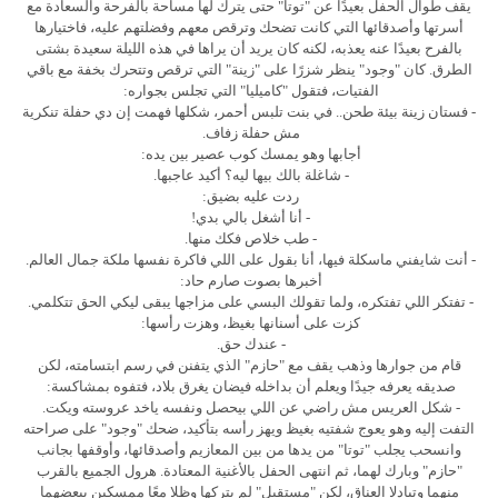
يقف طوال الحفل بعيدًا عن "توتا" حتى يترك لها مساحة بالفرحة والسعادة مع
أسرتها وأصدقائها التي كانت تضحك وترقص معهم وفضلتهم عليه، فاختيارها
بالفرح بعيدًا عنه يعذبه، لكنه كان يريد أن يراها في هذه الليلة سعيدة بشتى
الطرق. كان "وجود" ينظر شزرًا على "زينة" التي ترقص وتتحرك بخفة مع باقي
الفتيات، فتقول "كاميليا" التي تجلس بجواره:
- فستان زينة بيئة طحن.. في بنت تلبس أحمر، شكلها فهمت إن دي حفلة تنكرية
مش حفلة زفاف.
أجابها وهو يمسك كوب عصير بين يده:
- شاغلة بالك بيها ليه؟ أكيد عاجبها.
ردت عليه بضيق:
- أنا أشغل بالي بدي!
- طب خلاص فكك منها.
- أنت شايفني ماسكلة فيها، أنا بقول على اللي فاكرة نفسها ملكة جمال العالم.
أخبرها بصوت صارم حاد:
- تفتكر اللي تفتكره، ولما تقولك البسي على مزاجها يبقى ليكي الحق تتكلمي.
كزت على أسنانها بغيظ، وهزت رأسها:
- عندك حق.
قام من جوارها وذهب يقف مع "حازم" الذي يتفنن في رسم ابتسامته، لكن
صديقه يعرفه جيدًا ويعلم أن بداخله فيضان يغرق بلاد، فتفوه بمشاكسة:
- شكل العريس مش راضي عن اللي بيحصل ونفسه ياخد عروسته ويكت.
التفت إليه وهو يعوج شفتيه بغيظ ويهز رأسه بتأكيد، ضحك "وجود" على صراحته
وانسحب يجلب "توتا" من يدها من بين المعازيم وأصدقائها، وأوقفها بجانب
"حازم" وبارك لهما، ثم انتهى الحفل بالأغنية المعتادة. هرول الجميع بالقرب
منهما وتبادلا العناق، لكن "مستقبل" لم يتركها وظلا معًا ممسكين ببعضهما