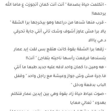
- اتكلمت حياة بصدمة " أنت أنت كمان أتجوزت ع ماما الله
يرحمها!
- ‏قرب منها شدها من دراعها وهو بيخرجها برا الشقة "
يالا برا مش عاوز أشوف وشك تاني أنتي جاية تحرقي
د.مي يااالا
- ‏زقها برا الشقة بقوة كانت هتقع بس لقت إيد عمار
بتسندها فرفعت رأسها ناحيته بتفاجئ " أنت!!
- ‏هه ومين دا كمان واحد لافه عليه جديد طبعا ما أنتي
فا.جرة مش وش جواز وعيشة مع راجل واحد " وقفل
الباب بدفعة ودخل "
- ‏صوت عياط حياة زاد بقوة وهي بين إيدين عمار فتكلم
بهدوء " تعالي معايا