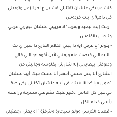
كنت مربيكي علشان تقتليلي قت.يل ع اخر الزمن وتوديني
في داهية ي بنت فردوس
- زقت إيده لبعيد وبقرف" لا مربيني علشان تجوزني عرفي
وتبعني بالفلوس
- ‏بتوتر " ع عرفي ايه دا جبتي الكلام الفارغ دا منين ي بت
- ‏البيه اللي قبضت منه ورمتني لأبن أخوه هو اللي قالي
ودلوقتي بيعايرني إنه شاريني بفلوسه وجايبني من
الشارع أنا بس نفسي أفهم أنا عملت فيك أييه علشان
تعمل فيا كداااا أذيتك في أييه علشان تخليني رخي.صة
في عين كل الناس ..كتير عليك تشوفني محترمة ورافعه
رأسي قدام الكل
- ‏قعد ع الكرسي وولع سيجارة وبنرفزة " اه يعني رجعتيلي