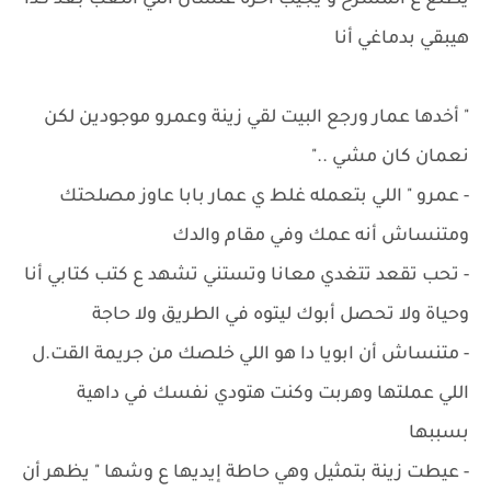
يطلع ع المسرح و يجيب آخره علشان اللي اللعب بعد كدا
هيبقي بدماغي أنا
" أخدها عمار ورجع البيت لقي زينة وعمرو موجودين لكن
نعمان كان مشي .."
- عمرو " اللي بتعمله غلط ي عمار بابا عاوز مصلحتك
ومتنساش أنه عمك وفي مقام والدك
- ‏تحب تقعد تتغدي معانا وتستني تشهد ع كتب كتابي أنا
وحياة ولا تحصل أبوك ليتوه في الطريق ولا حاجة
- ‏متنساش أن ابويا دا هو اللي خلصك من جريمة القت.ل
اللي عملتها وهربت وكنت هتودي نفسك في داهية
بسببها
- عيطت زينة بتمثيل وهي حاطة إيديها ع وشها " يظهر أن