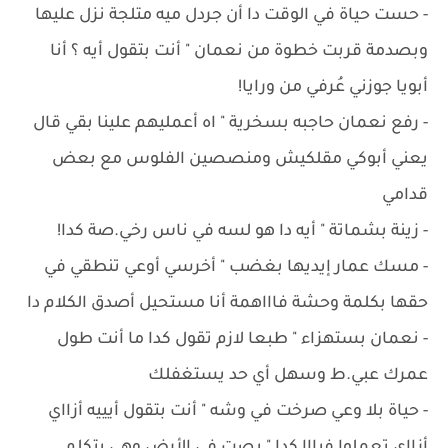
- ‏حست حياة في الوقت دا أن جردل ميه متلجة نزل عليها
وبصدمة قربت خطوة من نعمان " أنت بتقول أيه ؟ أنا
أبويا جوزني عُرفي من ورايا!
- رفع نعمان حاجبه بسخرية " اه أعمليهم علينا بقي قال
يعني أبوكي مقلكيش ومنصصين الفلوس مع بعض
قدامي
- ‏زينة بشماتة " أيه دا هو لسه في ناس رخي.صة كدا!
- ‏مسك عمار إيديها بغضب " أخرسي أوعي تنطقي في
حقها بكلمة وحشة فاااهمة أنا مستحيل أصدق الكلام دا
- ‏نعمان بستهزاء " طبعا لازم تقول كدا ما أنت طول
عمرك عبي.ط وسهل أي حد يستغفلك
- ‏حياة بلا وعي صرخت في وشه " أنت بتقول أيييه أزااي