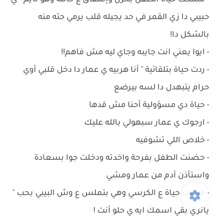
- ‏مسكت حياة الطفل بحزن وإشفاق ع حالته وهو نايم " ي
حبيبي دا زي القمر في حد يجيله قلب يرمي حته منه
بالشكل دا!
- ‏ايوا يعني انت جايبه وجاي ليه مش فاهم!!
- ‏ردت حياة بتلقائية " أنا هربيه ي عمار دا دخل قلبي أوي
حرام يتبهدل دا لسه بيرضع
- ‏حياة دي مسؤولية أحنا مش قدها
- ‏ارجوك ي عمار سبهولي بالله عليك
- ‏خلاص اللي تشوفيه
- ‏حضنت الطفل بفرحة واخدته ودخلت جوا بسعادة
واستأذن آدم من عمار ومشي
- ‏قعدت حياة ع الكرسي وهي بتملس ع وش البيبي بحب "
ياتري بقي اسمك ايه ي حلو أنت !