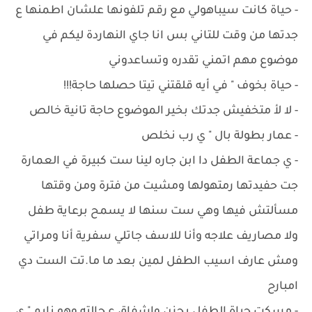
- ‏حياة كانت سيباهولي مع رقم تلفونها علشان اطمنها ع
جدتها من وقت للتاني بس انا جاي النهاردة ليكم في
موضوع مهم اتمني تقدره وتساعدوني
- ‏حياة بخوف " في أيه قلقتني تيتا حصلها حاجة!!!
- ‏لا لأ متخفيش جدتك بخير الموضوع حاجة تانية خالص
- ‏عمار بطولة بال " ي رب نخلص
- ‏ي جماعة الطفل دا ابن جاره لينا ست كبيرة في العمارة
جت حفيدتها رمتهولها ومشيت من فترة ومن وقتها
مسألتش فيها وهي ست سنها لا يسمح برعاية طفل
ولا مصاريف علاجه وأنا للاسف جاتلي سفرية أنا ومراتي
ومش عارف اسيب الطفل لمين بعد ما ما.تت الست دي
امبارح