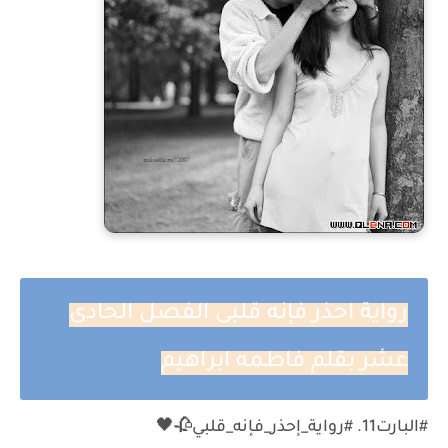
رواية احذر فإنه قلبى الفصل الحادى
عشر بقلم فاطمه ابراهيم
#البارت11. #رواية_إحذر_فإنه_قلبي🥀🖤