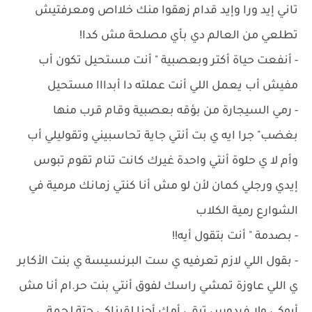
تاني إيد ورا وإيد قدام زهقوا منك خلااص ومعرفتيش
تطلعي من العالم دي بأي مصلحة مش كدا!
- ‏أنفعت حياة أكتر وبعصبية " أنت مستحيل تكون أب
مفيش أب يعمل اللي أنت عملته دا أبدااا مستحيل
- ‏رمي السيجارة من بؤقه بعصبية وقام قرب منها
بغضب" جرا ايه ي بت أنتي جاية تحاسبيني وتقوليلي أب
وأم لا ي حلوة أنتي واحدة غيرك كانت تنام تقوم تبوس
إيدي ورجلي كمان لأن لو مش أنا كنتي زمانك مرمية في
الشوارع رمية الكلاب
- ‏بصدمة " أنت بتقول أيه!!
- ‏بقول اللي لازم تعرفيه ي ست البرنسيسة ي بنت الأكابر
ي اللي عاوزة تمشي راسك لفوق أنتي بنت حر.ام أنا مش