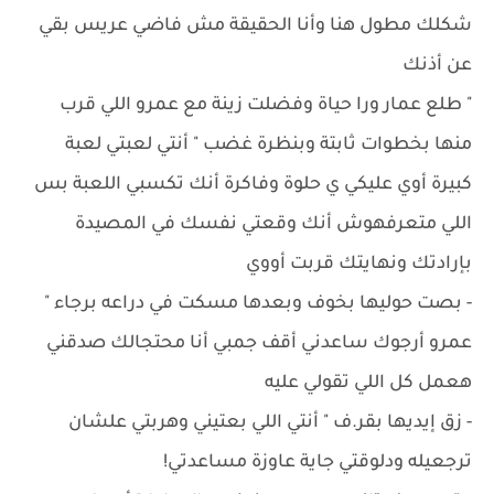
شكلك مطول هنا وأنا الحقيقة مش فاضي عريس بقي
عن أذنك
" طلع عمار ورا حياة وفضلت زينة مع عمرو اللي قرب
منها بخطوات ثابتة وبنظرة غضب " أنتي لعبتي لعبة
كبيرة أوي عليكي ي حلوة وفاكرة أنك تكسبي اللعبة بس
اللي متعرفهوش أنك وقعتي نفسك في المصيدة
بإرادتك ونهايتك قربت أووي
- بصت حوليها بخوف وبعدها مسكت في دراعه برجاء "
عمرو أرجوك ساعدني أقف جمبي أنا محتجالك صدقني
هعمل كل اللي تقولي عليه
- ‏زق إيديها بقر.ف " أنتي اللي بعتيني وهربتي علشان
ترجعيله ودلوقتي جاية عاوزة مساعدتي!