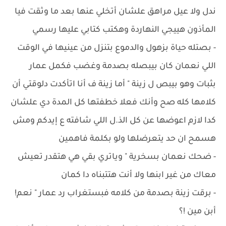
ندل ولا عيل مراهق علشان أتخلي عنها بعد ما وثقت فيا
المأذون هييجي النهاردة وهكتب كتابي عليها رسمي
- ‏بصتله حياة بزهول والدموع بتنزل من عينيها في الوقت
اللي نعمان كان بيبصله بصدمة وغضب فكمل عمار
بثبات وهو بيبص ل زينة " أما زينة ف أنا اتأكدت دلوقتي أن
كلامها كله صح وأنك فعلا خطفتها كل المدة دي علشان
كدا لازم اعوضها عن كل الذ.ل اللي شافته ع إيدكم ومش
هسمح ان حد يتعرضلها ولو بكلمة فاهمين
- ‏ضحك نعمان بسخرية " وياتري بقي هي هتقدر تعيش
معاك من غير ابنها ولا أنت هتتبناه دا كمان
- ‏برقت زينة بصدمة من كلامه فبستغراب رد عمار " نعم!
أبن مين !؟