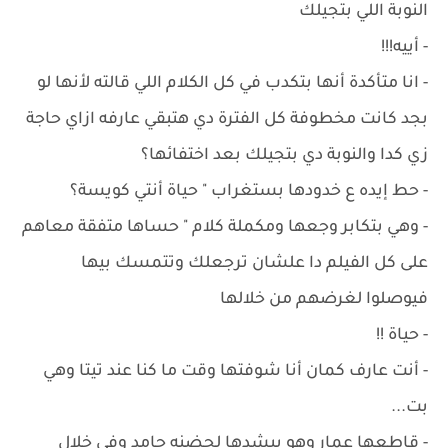
النوبة اللي بتجيلك
- ‏أييه!!!
- ‏انا متأكدة أنها بتكدب في كل الكلام اللي قالته لأنها لو
بجد كانت مخطوفة كل الفترة دي هتبقي عارفه ازاي حاجة
زي كدا والنوبة دي بتجيلك بعد اختفائها؟
- ‏حط إيده ع خدودها بستغراب " حياة أنتي كويسة؟
- ‏وهي بتكابر وجعها ومكملة كلام " حساها متفقة معاهم
على كل الفيلم دا علشان ترجعلك وتتمسك بيها
فيوصلوا لغرضهم من خلالها
- ‏حياة !!
- ‏أنت عارف كمان أنا شوفتها وقت ما كنا عند تيتا وهي
بت...
- ‏قاطعها عمار وهو بيشدها لحضنه جامد وفي خلال