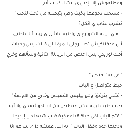
ومطلهوش إلا بإذني ي بنت الك.لب أنتي
- ‏مسحت دموعها بخبث وهي بتبصله من تحت لتحت "
تشرب عناب ي أنكل؟
- اه ي تربية الشوارع ي واطية ماشي ي زينة أنا غلطتي
أني مدفنتكيش تحت رجلي المرة اللي فاتت بس وحيات
أمك لوريكي بس اخلص من الزبا.لة التانية وسألهم وخرج
" في بيت فتحي "
خبط متواصل ع الباب
- فتحي بنرفزة وهو بيلبس القميص وخارج من الاوضة "
طيب طيب ايييه مش هنخلص من ام الدوشة دي ولا أيه
" فتح الباب لقي حياة قدامه فبغضب شدها من إيديها
ودخلها جوه وقفل الباب " ايه اللي عملتيه دا ي بت هو انا