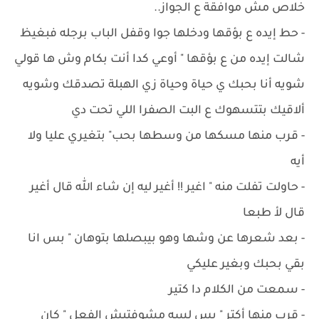
خلاص مش موافقة ع الجواز..
- ‏حط إيده ع بؤقها ودخلها جوا وقفل الباب برجله فبغيظ
شالت إيده من ع بؤقها " أوعي كدا أنت بكام وش ها قولي
شويه أنا بحبك ي حياة وحياة زي الهبلة تصدقك وشويه
ألاقيك بتتسهوك ع البت الصفرا اللي تحت دي
- ‏قرب منها مسكها من وسطها بحب" بتغيري عليا ولا
أيه
- ‏حاولت تفلت منه " اغير !! أغير ليه إن شاء الله قال أغير
قال لأ طبعا
- ‏بعد شعرها عن وشها وهو بيبصلها بتوهان " بس انا
بقي بحبك وبغير عليكي
- ‏سمعت من الكلام دا كتير
- ‏قرب منها أكتر " بس لسه مشوفتيش الفعل " كان