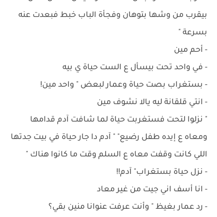
بيقرب من وشها بتوهان وفجأة الباب خبط فبعدت عنه
بسرعة "
- ‏أحم مين
- ‏في واحد تحت بيسأل ع الست حياة ي بيه
- ‏بستغراب بصت حياة وعمار لبعض " واحد مين!
- ‏انتي قلقانة ليه يالا نشوف مين
" نزلوا لتحت فستغربت حياة لما شافت آدم قدامها
ومعاه ع إيده طفل رضيع" " آدم دا جار حياة في بيت جدتها
اللي كانت وقفت معاه ع السلم وقت ما كانوا هناك "
- نزل حياة بستغراب" آدم!!
- ‏انا أسف اني جيت من غير معاد
- رد ‏عمار بغيظ " وأنت عرفت عنوانا منين بقي؟