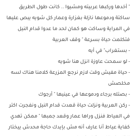
" أخدها وركبها عربيته ومشيوا .. كانت طول الطريق
ساكتة ودموعها نازلة بغزارة وعمار كل شويه يبص عليها
في المراية وساكت هو كمان لحد ما عدوا قدام النيل
فتكلمت حياة بسرعة " وقف العربية
- بستغراب" في أيه
- ‏لو سمحت عاوزة انزل هنا شويه
- ‏حياة مفيش وقت لازم نرجع المزرعة كلامنا هناك لسه
مخلصش
- ‏بصتله برجاء ودموعها في عينيها " أرجوك
- ‏ركن العربية ونزلت حياة قعدت قدام النيل ونفجرت اكتر
في العياط فنزل وراها عمار وقعد جمبها " ممكن تهدي
كفاية عياط أنا عارف أنه مش بإيدك حاجة محدش ييختار