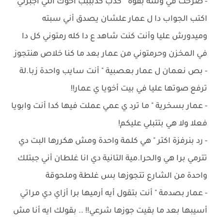
- ‏صرخت في وشه بقوة " كدب كدبببب اخوك اللي أجبرني
اكتب الجواب دا ل عمار علشان يصدق أني سبته
وميدورش عليا وأنت كنت شاهد ع دا كله رمتوني كل دا
في المخزن وحرمتوني من عمار بعد ما كنا خلاص هنتجوز
- ‏بص نعمان ل عمار بعصبية " أنت سايب واحدة زبا.لة
ترفع صوتها عليا في بيت أخويا ي عمار!!
- ‏عمار بسخرية " ما ترد ي عمي عملت فيها كدا أنت وابويا
فعلا ولا هي بتتبلي عليكم!
- ‏رد بنرفزة اكتر " هي كلمة واحدة ومش هكررها البت دي
تترمي برا هي والحرا.مية التانية دي انا غلطان أني جبتلك
واحدة من الشارع تتجوزها بس غلطة وملحوقة
- ‏عمار بصدمة " أنت بتقول أيه أرميها برا أزاي دي مراتي
أسيبها بعد ما بقيت جوزها شرعي!! .. بقولك ايه أنا مش