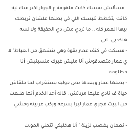
- ‏مسألتش نفسك كانت ملهوفة ع الجواز اكتر منك ليه!
كانت يتخطط تلبسك اللي في بطنها علشان تربطك
بيها العمر كله .. ما تردي مش دي الحقيقة ولا لسه
هتكدبي تاني
- ‏مسكت في كتف عمار بقوة وهي بتشهق من العياط" لا
ي عمار متصدقوش أنا مليش غيرك متسبنيش أنا
مظلومة
- ‏بصلها عمار وبعدها بص حوليه بستغراب لما ملقاش
حياة ف نادي عليها مردتش ، قاله أحد الخدم أنها طلعت
من البيت فجري عمار لبرا بسرعه وركب عربيته ومشي
- نعمان بغضب لزينة " أنا هخليكي تتمني المو.ت