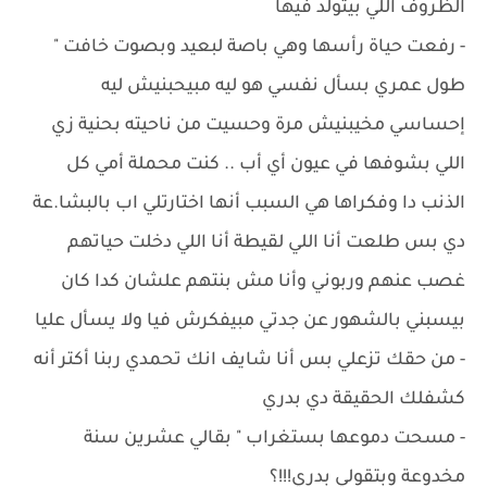
الظروف اللي بيتولد فيها
- ‏رفعت حياة رأسها وهي باصة لبعيد وبصوت خافت "
طول عمري بسأل نفسي هو ليه مبيحبنيش ليه
إحساسي مخيبنيش مرة وحسيت من ناحيته بحنية زي
اللي بشوفها في عيون أي أب .. كنت محملة أمي كل
الذنب دا وفكراها هي السبب أنها اختارتلي اب بالبشا.عة
دي بس طلعت أنا اللي لقيطة أنا اللي دخلت حياتهم
غصب عنهم وربوني وأنا مش بنتهم علشان كدا كان
بيسبني بالشهور عن جدتي مبيفكرش فيا ولا يسأل عليا
- ‏من حقك تزعلي بس أنا شايف انك تحمدي ربنا أكتر أنه
كشفلك الحقيقة دي بدري
- ‏مسحت دموعها بستغراب " بقالي عشرين سنة
مخدوعة وبتقولي بدري!!!؟