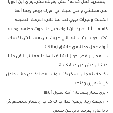
- ‏بسخرية كمل كلامه " مش بقولك غش.يم ي ابن أخويا
بس معلشي واجبي عليك أني أنورك برضو وبما أنها
اتكلمت وتجرأت تيجي لحد هنا فلازم اعرفك الحقيقة
كاملة ... أنا بعترف إن ابوك قبل ما يموت خطفها وخلاها
تكتب جواب يثبت أنها اللي هربت بس مسألتش نفسك
أبوك عمل كدا ليه ي عاشق زمانك؟!
- ‏لانه كان رافض جوازنا شايف انها متنفعتش تبقي مننا
علشان مش من عيلة كبيرة
- ‏ضحك نعمان بسخرية " لا وانت الصادق دي كانت حامل
في شهرين وقتها
- ‏برق عمار بصدمة " أنت بتقول أيه!!!
- ‏ارتجفت زينة برعب" كداااب ك كداب ي عمار متصدقوش
د دا عاوز يفرقنا تاني عن بعض