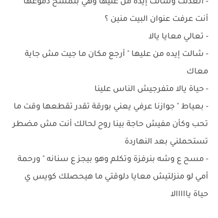
- ‏اتعدلت وشالت إيده من عليها وهي بتمسح دموعها "
أنت عرفت عنوان البيت منين ؟
- ‏تعالي معايا يالا
- ‏شالت إيده من عليها " أرجع مكان ما جيت مش جاية
معاك
- ‏حياة يالا متفرجيش الناس علينا
- ‏بعياط " جوازنا عرفي يعني بورقة تقدر تقطعها وقت ما
تحب وكأن مفيش حاجة بينا روح لحالك أنت مش مضطر
تستحملني بعد النهاردة
- ‏مسح ع وشه بنرفزة وتكلم وهو بيجز ع سنانه " ورحمة
أمي لو منزلتيش معايا دلوقتي ما هيحصلك كويس ي
حياة يااااالا