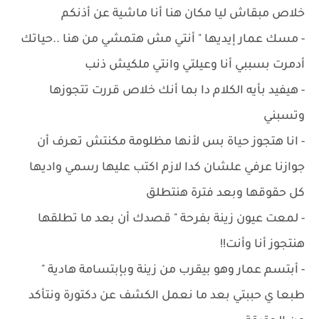
خلاص مبقاش ليا مكان هنا أنا ماشية عن أذنكم
- مسك عمار إيديها " أنتي مش هتمشي من هنا ..حياتك
أدمرت بسببي أنا وعيلتي وانتي ملكيش ذنب
- ‏هيفيد بأيه الكلام دا بما أنك خلاص قررت تتجوزها
وتسبني
- ‏انا هتجوز حياة بس لأنها مظلومة مكنتش تعرف أن
جوازنا عرفي علشان كدا لازم اكتب عليها رسمي واديها
كل حقوقها وبعد فترة هنتطلق
- ‏لمعت عيون زينة بفرحة " قصدك أن بعد ما تطلقها
هنتجوز أنا وأنت!!
- ‏أبتسم عمار وهو بيقرب من زينة وبإبتسامة هادية "
طبعا ي حببتي بعد ما نعمل الكشف عن دكتورة ونتأكد