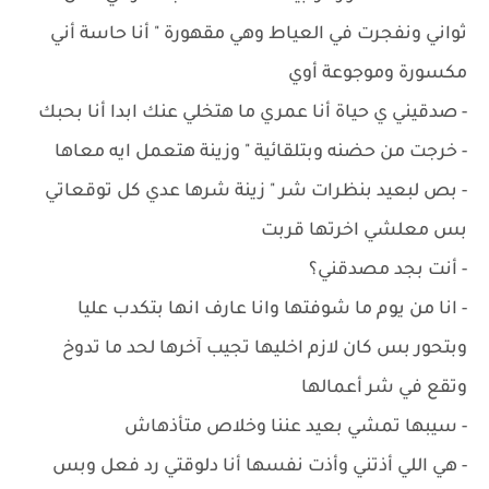
ثواني ونفجرت في العياط وهي مقهورة " أنا حاسة أني
مكسورة وموجوعة أوي
- صدقيني ي حياة أنا عمري ما هتخلي عنك ابدا أنا بحبك
- ‏خرجت من حضنه وبتلقائية " وزينة هتعمل ايه معاها
- ‏بص لبعيد بنظرات شر " زينة شرها عدي كل توقعاتي
بس معلشي اخرتها قربت
- ‏أنت بجد مصدقني؟
- ‏انا من يوم ما شوفتها وانا عارف انها بتكدب عليا
وبتحور بس كان لازم اخليها تجيب آخرها لحد ما تدوخ
وتقع في شر أعمالها
- سيبها تمشي بعيد عننا وخلاص متأذهاش
- ‏هي اللي أذتني وأذت نفسها أنا دلوقتي رد فعل وبس