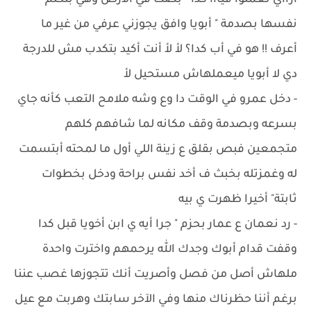
أزااي تعملوا فيااا كدا " بصت في الأرض وهي بتكلم
نفسها بصدمة " أبويا وافق يجوزني عرفي من غير ما
أعرف !! هو في أب كدا؟ لأ لأ أنت أكيد بتكدب مش للدرجة
دي لا أبويا ميعملهاش مستحيل لأ
- ‏دخل عمرو في الوقت دا وع وشه ملامح التعب كأنه جاي
بسرعه وبصدمة وقف مكانه لما شافهم كلهم
متجمعين فبص بقلق ع زينة اللي أول ما لمحته أبتسمت
له وغمزتله بخبث ف أخد نفس براحة ودخل بخطوات
ثابتة" أخيرا ظهرت ي بيه
- ‏رد نعمان ع عمار بحزم " جرا أيه ي ابن أخويا قبل كدا
وقفت قدام أبوك وجدك الله يرحمهم واخترت واحدة
ملهاش أصل من فصل وأصريت أنك تتجوزها غصب عننا
برغم أننا حظرناك منها وفي الآخر سابتك وهربت مع عيل