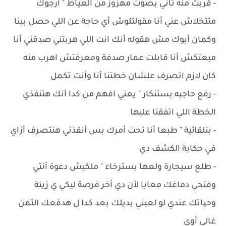
- قربت منه تاني بصوت مهزوز من العياط " أرجوك
متتخلاش عني أنا مقولتلوش أي حاجة عن اللي حصل بينا
وكمان أبوك مش هقوله أنك انت اللي هربتني صدقني أنا
مبعتكش أنا قابلت عمار صدفة ومعرفتش اهرب منه
كان لازم اتصرف علشان خطتنا أنا وأنت تكمل
- ‏رفع حاجبه بستنكار " يعني افهم من كدا أنك هتنفذي
الخطة اللي اتفقنا عليها
- ‏بتلقائية " طبعا أنا تحت أمرك بس أنقذني هنتصرف أزاي
في حكاية الكشف دي
- ‏طلع سيجارة ولعها بسترخاء " ملكيش دعوة أنتي
وفتحي دماغك معايا لأن دي أخر فرصة ليكي ي زينة
وحياتك عندي لو لعبتي بديلك بعد كدا ل هدفعك الثمن
غالي أوي