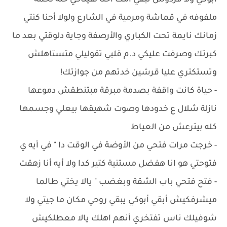
أبوكي ولا فردوس تبقي أمك أحنا لقيناكي حتة لحمة
ملفوفه في قماشة ومرمية في الشارع ولولا أحنا كنتي
زمانك نايمة تحت الكباري والأرصفة وجاية دلوقتي بعد ما
كبرتك وصرفت عليكي د.م قلبي تقوليلي متستاهلش
وتستكتري عليا قرشين خدتهم من جوازتك!
- ‏حياة كانت واقفة بصدمة مبرقة مبتنطقش دموعها
نازلة شلال ع خدودها وصوت شهيقها بيعلي وجسمها
كله بيترعش من العياط
- ‏خرجت مرات فتحي من الأوضة في الوقت دا " في أيه ي
فتوحتي هو انا هفضل مستنية كتير كدا ولا أيه أنا زهقت
- ‏فتح فتحي باب الشقة وبغضب " يالا يختي طالما
ميشرفكيش أبقي أبوكي يبقي روحي مكان ما جيتي ولا
شوفيلك ناس تفتخري أنهم اهلك يالا معطلكيش