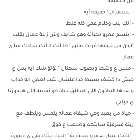
من الحقيقة
- ‏بستغراب" حقيقة أيه
- ‏أنك بنت وكلام عمي كله غلط
- ‏ابتسم عمرو بخباثة وهو شايف وش زينة عمال يقلب
ألوان من خوفها فردت بقلق " ها أنت اا أنت شاكك فيا ي
عمار
- ملس ع وشها وبصوت سهتان " تؤتؤ شك ايه بس ي
حببتي دا كشف بسيط كدا علشان نثبت لعمي أنه كداب
وبعدها الماذون اللي هيطلق حياة هو نفسه اللي هيجوزنا
ي حياتي
- ‏حياة من بعيد وهي شيفاه عماله يلمس ويلطف مع
زينة فبنرفزة سابتهم وطلعت ع فوق
- ‏ألتفت عمار لعمرو بسخرية " البيت بيتك بقي ي عمورة