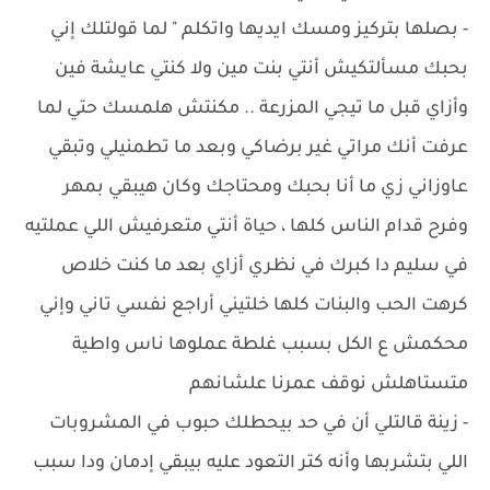
- ‏بصلها بتركيز ومسك ايديها واتكلم " لما قولتلك إني
بحبك مسألتكيش أنتي بنت مين ولا كنتي عايشة فين
وأزاي قبل ما تيجي المزرعة .. مكنتش هلمسك حتي لما
عرفت أنك مراتي غير برضاكي وبعد ما تطمنيلي وتبقي
عاوزاني زي ما أنا بحبك ومحتاجك وكان هيبقي بمهر
وفرح قدام الناس كلها ، حياة أنتي متعرفيش اللي عملتيه
في سليم دا كبرك في نظري أزاي بعد ما كنت خلاص
كرهت الحب والبنات كلها خلتيني أراجع نفسي تاني وإني
محكمش ع الكل بسبب غلطة عملوها ناس واطية
متستاهلش نوقف عمرنا علشانهم
- ‏زينة قالتلي أن في حد بيحطلك حبوب في المشروبات
اللي بتشربها وأنه كتر التعود عليه بيبقي إدمان ودا سبب