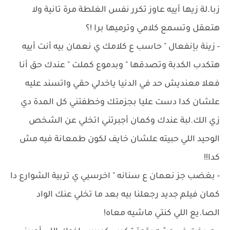
زبا.لة زيها أييه عاوز تكرر نفس الغلطة مرة تانية ولا
هتعقل وتسمع كلامي وترميها برا !؟
- ‏زينة بإنفعال " حاسب ع كلامك ي نعمان بيه أنت أييه
هتكدب الكدبة وتصدقها " وبدموع كملت " عندك حق أنا
فعلا معنديش حد في الدنيا ياخدلي حقي واتسند عليه
علشان كدا دست عليا بجزمتك وخطفتني كل المدة دي
زي الك.لبة عندك وكمان أجبرتني اتخلي عن الشخص
الوحيد اللي حبيته علشان خايف لكون طمعانة فيه مش
كدا!!
- ‏بغضب جز نعمان ع سنانه " اخرسيي ي تربية الشوارع دا
كمان فيلم جديد رجعلنا بيه بعد ما تخلي عنك الواد
الصا.يع اللي كنتي ماشيه معاه!