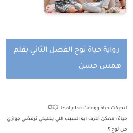
رواية حياة نوح الفصل الثاني بقلم
همس حسن
اتحركت حياة ووقفت قدام امها 💥💥
حياة : ممكن أعرف ايه السبب اللي يخليكي ترفضي جوازي
من نوح ؟