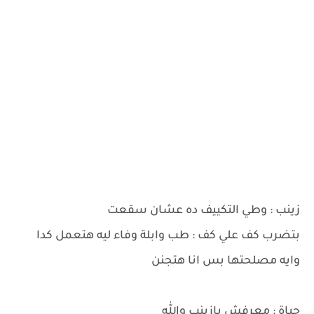
زينب : وطي التكييف ده عشان سقعت
بتضرب كف علي كف : طب وابلة وفاء ليه هتعمل كدا
وايه مصلحتها بس انا هتجنن
حياة : معرفش يازينب والله