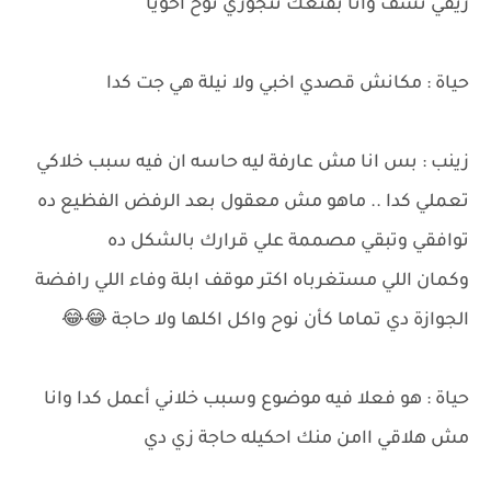
ريقي نشف وانا بقنعك تتجوزي نوح اخويا
حياة : مكانش قصدي اخبي ولا نيلة هي جت كدا
زينب : بس انا مش عارفة ليه حاسه ان فيه سبب خلاكي
تعملي كدا .. ماهو مش معقول بعد الرفض الفظيع ده
توافقي وتبقي مصممة علي قرارك بالشكل ده
وكمان اللي مستغرباه اكتر موقف ابلة وفاء اللي رافضة
الجوازة دي تماما كأن نوح واكل اكلها ولا حاجة 😂😂
حياة : هو فعلا فيه موضوع وسبب خلاني أعمل كدا وانا
مش هلاقي اامن منك احكيله حاجة زي دي