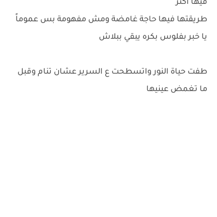
فيها اكتر
طريقتها فيها حاجة غامضة ومش مفهومة بس عموماً
يا خبر بفلوس بكره يبقي ببلاش
طفت حياة النور واتسطحت ع السرير عشان تنام وقبل
ما تغمض عينيها