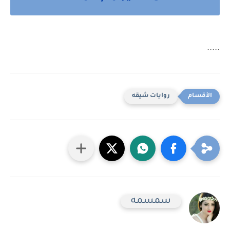
.....
روايات شيقه
سمسمه