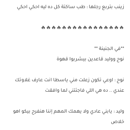
زينب بتربع رجلها : طب ساكتة كل ده ليه احكي احكي
🔥🔥🔥🔥🔥🔥🔥🔥🔥🔥🔥🔥🔥🔥🔥🔥
**في الجنينة **
نوح ووليد قاعدين بيشربوا قهوة
نوح : اوعي تكون زعلت مني ياسطا انت عارف غلاوتك
عندي .. ده هي اللي فاجئتني لما وافقت
وليد : يابني عادي ولا يهمك المهم إننا هنفرح بيكو اهو
خلاص