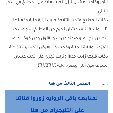
النور وقامت عشان تنزل تجيب ماية من المطبخ في الدور
التاني
دخلت المطبخ فتحت التلاجة جابت ازازة ماية وقفلتها
تاني ولسة بتلف عشان تخرج من المطبخ سمعت حد
بيصرررررخ بعلو صوته من الدور الأول ومن قوة الصوت
اتفزعت وازازة الماية وقعت في الارض اتكسرت 50 حتة
دقات قلبها زادت جدااا ونزلت تجري علي تحت عشان
تشوف مين اللي بيصرخ وليه 💥💥💥💥
......
الفصل الثالث من هنا
لمتابعة باقي الرواية زوروا قناتنا
على التليجرام من هنا