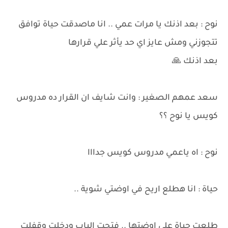
نوح : بعد اذنك يا مرات عمي .. انا ماصدقت حياة توافق
تتجوزني ومش عايز اي حد يأثر علي قرارها
بعد اذنك 🙏
سعد عمهم الصغير : وانت شايف ان القرار ده مدروس
كويس يا نوح ؟؟
نوح : اه ياعمي مدروس كويس جدااا
حياة : انا هطلع اريح في اوضتي شوية ..
طلعت حياة علي اوضتها .. فتحت الباب ودخلت وقفلت