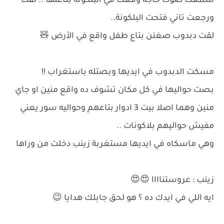
سمعت صوت حاجة وقعت في البلكونة بتاعتها .. لفت
ورجعت تاني فتحت البلكونة..
لقت دبدوب صغنن بتاع طفل واقع في الأرض 🧸
مسكت الدبدوب في ايديها وبصتله باستغراب !!
بصت حواليها في كل مكان تشوف ده واقع منين او جاي
منين وهما اصلا بيت 3 ادوار بتاعهم وحواليه سور يعني
مفيش حواليهم بلاكونات ..
وهي ماسكاه في ايديها مستغربة زينب دخلت من وراها
زينب : عروستناااا 😍😍
ايه اللي في ايدك ده ؟ هو لحق جابلك هدايا 😉