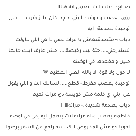
صباح :- دياب انت بتعمل ايه هنااا
رؤى بغضب و خوف :- البني ادم دا كان عايز يقرب..... مني
توحيدة بصدمة:- ايه
دياب :- متصدقيهاش يا مرات عمي دا هي اللي حاولت
تستدرجني.... حتة بيت رخيصة..... مش عارف ابنك جابها
منين و مقعدها في اوضته
لا حول ولا قوة الا بالله العلي العظيم 🤎
توحيدة بغضب مفرط:- قطع..... لسانك انت و اللي يقول
عن ابني اي كلمة مش كويسة دي مرات تميم
دياب بصدمة شديدة :- مراته!!!!!!
فاطمة.بغضب :- اه مراته انت بتعمل ايه بقى في اوضة
اخويا هو مش المفروض انك لسه راجع من السفر برضوا