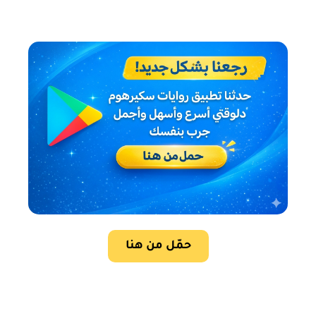
حمّل من هنا