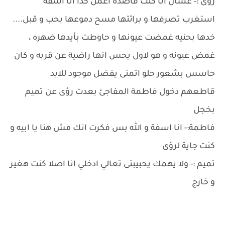
رؤى :- عشان انا كنت قاصدة اعمل كدا انا اسفة
استغرب تصرفها و برائتها مسح دموعها بحب و قبل....
خدها بحنيه غمضت عيونها و حاوطت بأيدها ضهره ،
غمض عيونه و هو لاول يحس انها راضية عن قربه و كان
حاسس بشعور حلو اتمنى يفضل موجود للابد
قاطعهم دخول فاطمة المفاجئ بعدت رؤى عن تميم
بخجل
فاطمة:- انا اسفة و الله بس فكرت انك مش هنا يا ابيه و
كنت جاية لرؤى
تميم :- ولا يهمك يحبيبتى تعالي ادخلي انا اصلا كنت هغير
و خارج