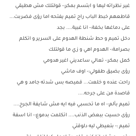
غير نظراته ليها و ابتسم بمكر:- قولتلك مش هطيقي
قاطعهم خبط الباب راح تميم يفتحه اما رؤى فضربت...
على دماغها بخفة:- انا غبية.... بجد
دخل تميم و حط شنطة الهدوم على السرير و اتكلم
بصرامة:- الهدوم اهي و زي ما قولتلك
كمل بمكر:- تعالي ساعديني اغير هدومي
رؤى بضيق طفولي:- اوف ماشي
راحت عنده و خلعت... قميصه بس شدته جامد و هي
قاصدة من على جرحه....
تميم بألم:- اه ما تحسبي فيه ايه مش شايفة الجرح....
رؤى حسيت ببعض الذنب.... اتكلمت بدموع:- انا اسفة
تميم :- بتعيطي ليه دلوقتي