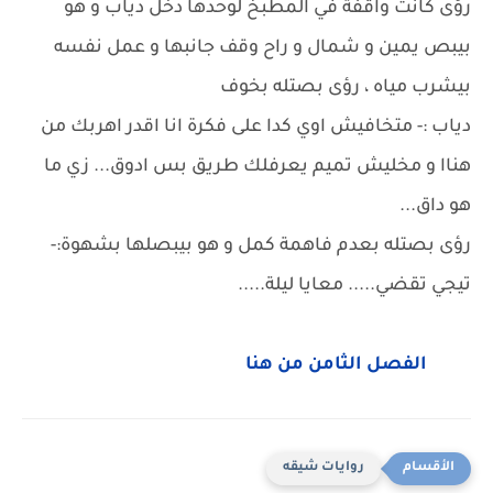
رؤى كانت واقفة في المطبخ لوحدها دخل دياب و هو
بيبص يمين و شمال و راح وقف جانبها و عمل نفسه
بيشرب مياه ، رؤى بصتله بخوف
دياب :- متخافيش اوي كدا على فكرة انا اقدر اهربك من
هناا و مخليش تميم يعرفلك طريق بس ادوق... زي ما
هو داق...
رؤى بصتله بعدم فاهمة كمل و هو بيبصلها بشهوة:-
تيجي تقضي..... معايا ليلة.....
الفصل الثامن من هنا
روايات شيقه