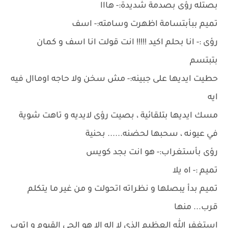
بصتله رؤى بصدمة شديدة:- هااا
تميم ببأبتسامة اظهرت وسامته:- اسف
رؤى :- انا بحلم اكيد !!!!! انت قولت انا اسف و كمان
بتبتسم
حطيت ايديها على جبينه:- مش سخن ولا حاجه اوماال فيه
ايه
مسك ايديها بتلقائية ، بصيت رؤى لايديه و تاهت شوية
في عيونه ، سحبها لحضنه...... بحنية
رؤى بأستغراب:- هو انت بجد كويس
تميم :- اه يلا
تميم بدأ يبصلها و نظراته اتحولت و من غير ما يتكلم
قرب... منها
استغفر الله العظيم الذي لا اله الا هو الحي القيوم و اتوب