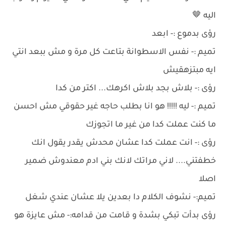
اليه 🤎
رؤى بدموع :- ابعد
تميم :- نفس الاسطوانة بتاعت كل مرة و مش ببعد انتي
ايه مبتزهقيش
رؤى :- بلاش بجد بلاش اكرهك... اكتر من كدا
تميم :- ليه !!!!! هو انا بطلب حاجه غير حقوقي مش احسن
ما كنت عملت كدا من غير ما اتجوزك
رؤى :- انت عملت كدا عشان محدش يقدر يقول انك
خطفتني.... لاني مراتك لانك بني ادم معندوش ضمير
اصلا
تميم:- نشوف الكلام دا بعدين يلا عشان عندي شغل
رؤى بدأت تبكي بشدة و قامت من قدامه:- مش عايزة هو