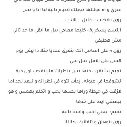
عبايات واسعة و طرح شعرك دا مش هيبان لحد تاني
غيري و اه قولتلها تجبلك هدوم تانية ليا انا و بس
رؤى بغضب :- قليل... الادب.....
ابتسم بسخرية:- خليها معاكي بدل ما ابقى ما حد تاني
مش هطيقي
رؤى :- على اساس انك بتفرق معايا مثلا دا يبقى يوم
المنى على الاقل تحل عني
تميم بدأ يقرب منها بس بنظرات مليانة حب اول مرة
تشوفها في عيونه ، بدأت تتوه في نظراته و تبعد لحد اما
لازقت في حيطة وراها بصلها بحب و اتكلم بهمس و هو
بيمشي ايده على خدها
تميم:- يعني اجيب واحدة تانية
رؤى بتوهان و تلقائية:- هااا لأ