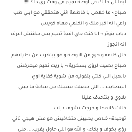
ايه اللي جابك في اوضة تميم في وقت زي دا ؟!!!!!!
صباح:- ما خلاص يا فاطمة انتي هتحققي مع ابني طب
راعي انه اكبر منك و اتكلمي معاه كويس
دياب بتوتر :- انا كنت جاي افجأ تميم بس مكنتش اعرف
انه اتجوز
قال كلامه و خرج من الاوضة و هو بيتهرب من نظراتهم
صباح بصيت لرؤى بسخرية :- يا ريت تميم ميعرفش
بالهبل اللي كنتي بتقوليه من شوية كفاية اوي
المصايب.... اللي حصلت بسببك من ساعة ما جيتي
بلاوي و بتتحدف علينا
قالت كلامها و خرجت تشوف دياب
توحيدة:- خلاص يحبيبتى متخافيش هو مش هيجي تاني
رؤى بخوف و بكاء:- و الله هو اللي حاول يقرب.... مني