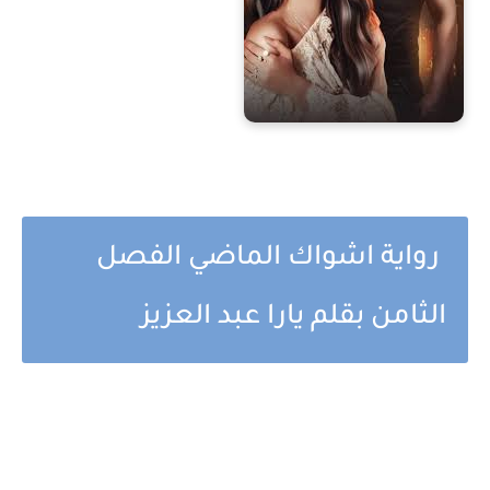
رواية اشواك الماضي الفصل
الثامن بقلم يارا عبد العزيز