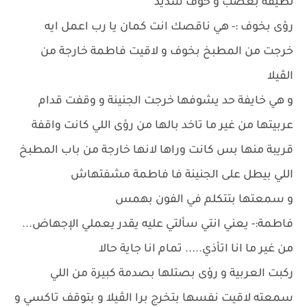
لطيفه بغضب و خوف شديد
رؤى بخوف :- هي ناقصك انت كمان يا رب اعمل ايه
خرجت من المطبخ بخوف و لاقيت فاطمة خارجة من
الڤيلا
و هي خايفة حد يشوفها خرجت الجنينة و وقفت قدام
عربيتها من غير ما تاخد بالها من رؤى اللي كانت واقفة
قريبة منها بس كانت وراها لانها خارجة من باب المطبخ
اللي بيطل على الجنينة فا فاطمة مشفتهاش
و سمعتها بتتكلم في الفون بهمس
فاطمة:- يعني انتي سألتي عليه يقدر يعملي الإجهاض...
من غير ما انا اتأذي..... تمام انا جاية حالا
ركبت العربية و رؤى بصتلها بصدمة كبيرة من اللي
سمعته لاقيت نفسها بتخرج برا الڤيلا و بتوقف تاكسي و