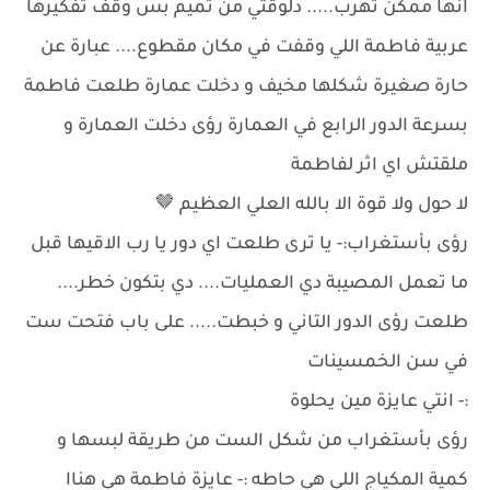
انها ممكن تهرب..... دلوقتي من تميم بس وقف تفكيرها
عربية فاطمة اللي وقفت في مكان مقطوع.... عبارة عن
حارة صغيرة شكلها مخيف و دخلت عمارة طلعت فاطمة
بسرعة الدور الرابع في العمارة رؤى دخلت العمارة و
ملقتش اي اثر لفاطمة
لا حول ولا قوة الا بالله العلي العظيم 🤎
رؤى بأستغراب:- يا ترى طلعت اي دور يا رب الاقيها قبل
ما تعمل المصيبة دي العمليات.... دي بتكون خطر....
طلعت رؤى الدور التاني و خبطت..... على باب فتحت ست
في سن الخمسينات
:- انتي عايزة مين يحلوة
رؤى بأستغراب من شكل الست من طريقة لبسها و
كمية المكياج اللي هي حاطه :- عايزة فاطمة هي هناا