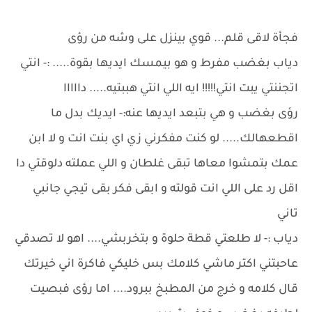
فجأة لاقى قلم... قوي بينزل على وشه من رؤى
دياب بغضب مفرط و هو بيمسك ايديها بقوة..... :- انتي
اتجننتي يبت انتي!!!!! ايه اللي انتي هببتيه..... دااااا
رؤى بغضب و هي بتبعد ايديها عنه:- ايديك بدل ما
اقطعهالك..... لو كنت مفكرني زي اي بنت انت و لا ابن
عمك بتمشوا معاها تبقى غلطان و اللي عملته دلوقتي دا
اقل رد على اللي انت قولته و ابقى فكر بقى تيجي جانبي
تاني
دياب :- لا طلعتي قطة حلوة و بتخربشي.... اهو لا تصدقي
عاحبتني اكتر ماشي كلامك بس خليكي فاكرة اني خيرتك
قال كلامه و خرج من المطبخ ببرود.... اما رؤى فبصيت