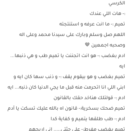
الكرسي
:- هات اللي عندك
تميم :- ما انت عرفه و استنتجته
اللهم صل وسلم وبارك على سيدنا محمد وعلى اله
وصحبه اجمعين 🤎
ادم بغضب :- هو انت اتجننت يا تميم طب و هي ذنبها...
ايه
تميم بغضب و هو بيقوم يقف :- و ذنب سها كان ايه و
ابني اللي انا اتحرمت منه قبل ما يجي الدنيا كان ذنبه... ايه
ادم :- قولتلك هناخد حقك بالقانون
تميم ضحك بسخرية:- قانون اه بالله عليك تسكت يا آدم
ادم :- طب طلقها يتميم و كفاية كدا
تميم بغضب مفرط:- على جثتي..... اني اريحهم