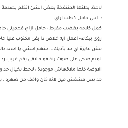
لاحظ بطنها المنتفخة بعض الشئ اتكلم بصدمة
:- انتي حامل ؟ طب ازاي
كمل كلامه بغضب مفرط:- حامل ازاي فهميني حامل 
رؤى ببكاء:- اعمل ايه خلاص دا بقى مكتوب عليا حا
مش عايزة اي حد يأذيك... منهم امشي يا احمد بال
تميم صحي على صوت رنة فونه لاقى رقم غريب رد مل
الاوضة كلها ملاقهاش موجودة ، لاحظ بخيال حد و 
حد بس مشفش مين لانه كان واقف من ضهره ، بص