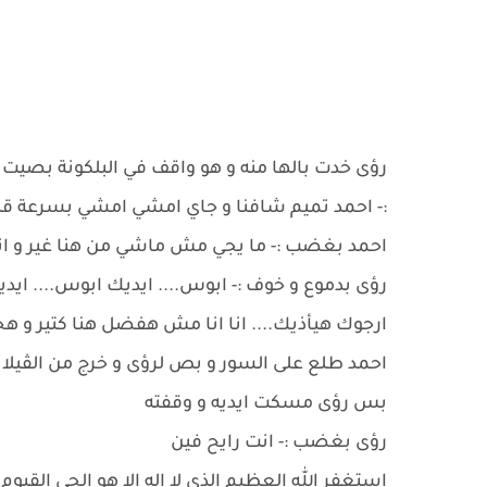
رؤى خدت بالها منه و هو واقف في البلكونة بصيت
:- احمد تميم شافنا و جاي امشي امشي بسرعة ق
احمد بغضب :- ما يجي مش ماشي من هنا غير و ان
رؤى بدموع و خوف :- ابوس.... ايديك ابوس.... اي
ارجوك هيأذيك.... انا انا مش هفضل هنا كتير و
احمد طلع على السور و بص لرؤى و خرج من الڤيلا ،
بس رؤى مسكت ايديه و وقفته
رؤى بغضب :- انت رايح فين
استغفر الله العظيم الذي لا اله الا هو الحي القيوم 