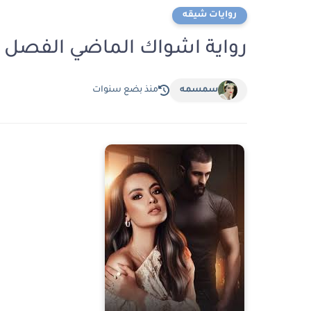
روايات شيقه
رواية اشواك الماضي الفصل الرابع عشر 14 بقلم
سمسمه
منذ بضع سنوات