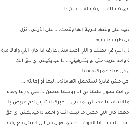
ي هقتلك.... و هقتله.... مين دا
م على وشها لدرجة انها وقعت.... على الأرض ، نزل
 طرحتها بقوة....
 اللي في بطنك و اللي اصلا مش عارف اذا كان ابني ولا لأ مرة
واحد غريب حتى لو بتكرهيني... دا ميديكيش اي حق انك
ي في عداد عمرك معايا
 هي مش قادرة تستحمل اتهاماته... ليها أو إهانته....
لي انت بتقول عليها دي انا روحتها غصبن.... عني و ربنا وحده
 للاسف انا محدش لمسني.... غيرك انت بني ادم مريض يا
هما كان اللي حصل ما بينك انت و احمد دا ميديكش اي حق
دغة... الحية... انا الموت... عندي اهون من اني اعيش مع واحد