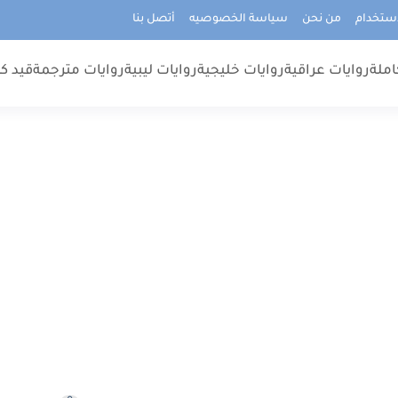
استخدام
من نحن
سياسة الخصوصيه
أتصل بنا
املة
روايات عراقية
روايات خليجية
روايات ليبية
روايات مترجمة
قيد كت