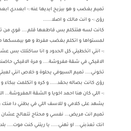
تميم بغضب و هو بيزيح ايديها عنه :- ابعددي ابعدد
رؤى :- و انت مالك و اصلا......
كانت لسه هتتكلم بس قاطعها قلم.... قوي من تمي
لمستواها و اتكلم بغضب مفرط و هو بيمسكها من
:- انتي اتخطيتي كل الحدود و انا ساكتلك بس عشان
الاقيكي في شقة مفروشة.... و مرة الاقيكي حاضنة 
تخوني.... تميم السيوفي يحلوة و خلاص انتي لعبت
رؤى كانت بصاله بحقد..... و كره و اتكلمت ببكاء و
:- اللي كان هنا احمد اخويا و الشقة المفروشة... ال
يشهد على كلامي و للاسف اللي في بطني دا منك و
تميم انت مريض... نفسي و محتاج تتعالج عشان م
انك تعذبني... او تهني..... يا ريتني كنت موت.... بل