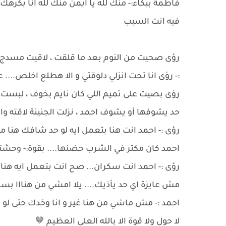
فاطمة ببكاء:- منك لله يا ايمن منك لله انا بكر
فيه انت السبب
رؤى صحيت من النوم بعد ما قلقت ، لاقيت مسدج م
:- رؤى انا تحت انزلي دلوقتي و الا هطلع اخلص.... ع
رؤى بصيت على تميم اللي كان نايم بخوف ، لبست 
حد يشوفها أو يشوف احمد ، نزلت الجنينة لاقته و
رؤى :- احمد انت هنا بتعمل ايه لو حد شافك هنا 
احمد كان مكتر في الشرب حضنها.... بقوة:- وحشتني
رؤى :- احمد انت سكران... صح انت بتعمل ايه هنا ب
مش عايزة اي حد يأذيك.... يلا امشي من هنااا ب
احمد :- مش ماشي من هنا غير و انا وخدك حتى لو 
لا حول ولا قوة الا بالله العلي العظيم 🤎