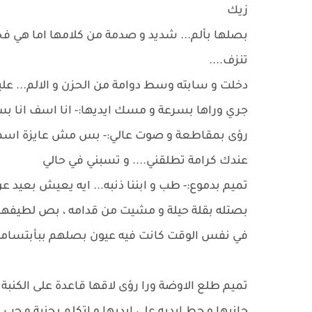
زيك
بصلها بألم... شديد و صدمة من كلامها اما هي فح
تنزف....
دخلت و سابته وسط دوامة من الحزن و الالم... عل
جري وراها بسرعة و مسك ايديها:- انا اسف انا بس
رؤى بمقاطعة و صوت عالي:- بس مش عايزة اسمع م
عندك كرامة تطلقني.... و تسبني في حالي
تميم بدموع:- طب و ابننا ذنبه... ايه يعيش بعيد عن
بصتله بقلة حيلة و مشيت من قدامه ، بص لطيفها
في نفس الوقت كانت فيه عيون بصلهم ببأبتسام
تميم طلع الاوضة ورا رؤى لاقها قاعدة على الكنبة 