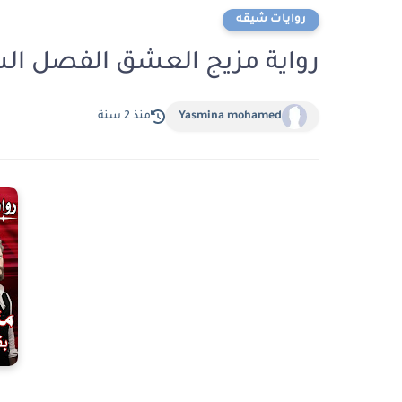
روايات شيقه
رواية مزيج العشق الفصل السابع عشر ب
Yasmina mohamed
منذ 2 سنة