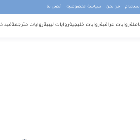
استخدام
من نحن
سياسة الخصوصيه
أتصل بنا
املة
روايات عراقية
روايات خليجية
روايات ليبية
روايات مترجمة
قيد كت