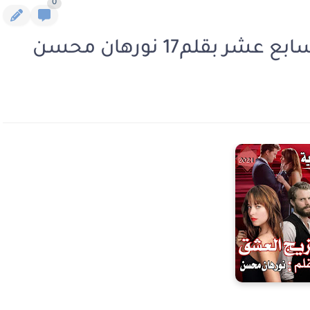
0
قلم17 نورهان محسن