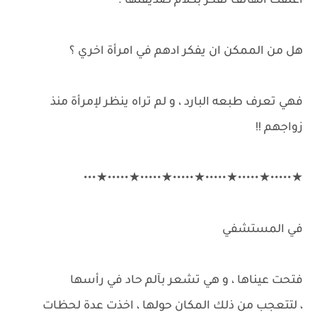
اغلقت الهاتف تفكر بكلام صديقتها .
هل من الممكن ان يفكر ادهم في امرأة اخري ؟
فهي تعرف طبعه البارد ، و لم تراه ينظر لإمرأة منذ
زواجهم !!
★•••••★•••••★•••••★•••••★•••••★•••••★•••
في المستشفي
فتحت عيناها ، و هي تشعر بآلم حاد في رأسها
، لتتعجب من ذلك المكان حولها ، اخذت عدة لحظات