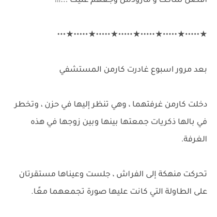
افضل ساكت و مازودش وجعهم عليك ...!!!
★•••••★•••••★•••••★•••••★•••••★•••••★•••
بعد مرور اسبوع غادرت كارمن المستشفي
دخلت كارمن غرفتهما ، وهي تنظر إليها في حزن ، وتخطر
في بالها ذكريات جمعتها بينها وبين زوجها في هذه
الغرفة.
تحركت منهكة إلى الفراش ، جلست وعيناها مستقرتان
على الطاولة التي كانت عليها صورة تجمعهما معًا.