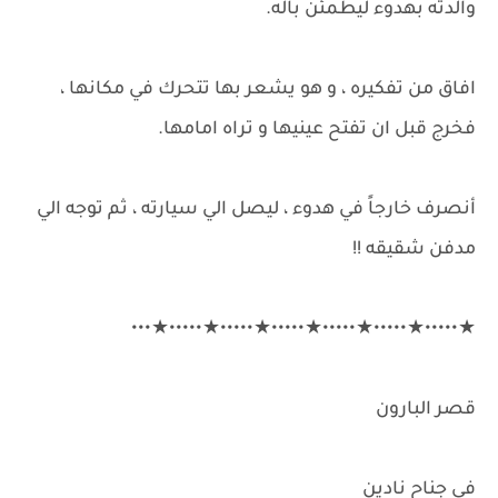
والدته بهدوء ليطمئن باله.
افاق من تفكيره ، و هو يشعر بها تتحرك في مكانها ،
فخرج قبل ان تفتح عينيها و تراه امامها.
أنصرف خارجاً في هدوء ، ليصل الي سيارته ، ثم توجه الي
مدفن شقيقه !!
★•••••★•••••★•••••★•••••★•••••★•••••★•••
قصر البارون
في جناح نادين