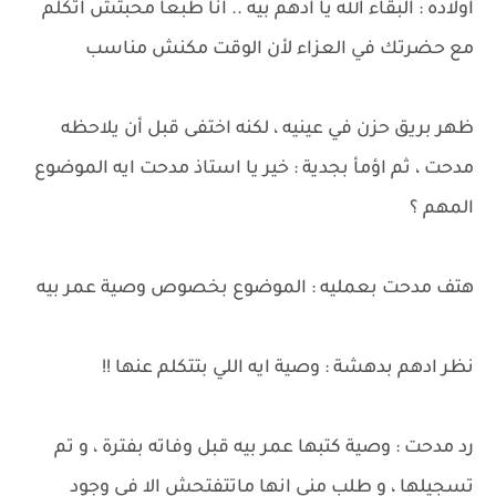
اولاده : البقاء الله يا ادهم بيه .. انا طبعا محبتش اتكلم
مع حضرتك في العزاء لأن الوقت مكنش مناسب
ظهر بريق حزن في عينيه ، لكنه اختفى قبل أن يلاحظه
مدحت ، ثم اؤمأ بجدية : خير يا استاذ مدحت ايه الموضوع
المهم ؟
هتف مدحت بعمليه : الموضوع بخصوص وصية عمر بيه
نظر ادهم بدهشة : وصية ايه اللي بتتكلم عنها !!
رد مدحت : وصية كتبها عمر بيه قبل وفاته بفترة ، و تم
تسجيلها ، و طلب مني انها ماتتفتحش الا في وجود