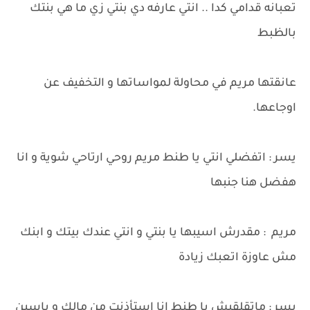
تعبانه قدامي كدا .. انتي عارفه دي بنتي زي ما هي بنتك
بالظبط
عانقتها مريم في محاولة لمواساتها و التخفيف عن
اوجاعها.
يسر : اتفضلي انتي يا طنط مريم روحي ارتاحي شوية و انا
هفضل هنا جنبها
مريم : مقدرش اسيبها يا بنتي و انتي عندك بيتك و ابنك
مش عاوزة اتعبك زيادة
يسر : ماتقلقيش يا طنط انا استأذنت من مالك و ياسين