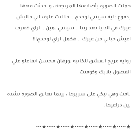
حملت الصورة بأصابعها المرتجفة ، وتحدثت معها
بدموع : ليه سيبتني لوحدي .. ما انت عارف اني ماليش
غيرك في الدنيا بعد ربنا .. سيبتني لمين .. ازاي هعرف
اعيش حياتي من غيرك .. هكمل ازاي لوحدي!!!
رواية مزيج العشق للكاتبة نورهان محسن اتفاعلو علي
الفصول بلايك وكومنت
نامت وهي تبكي على سريرها ، بينما تعانق الصورة بشدة
بين ذراعيها.
★•••••★•••••★•••••★•••••★•••••★•••••★•••