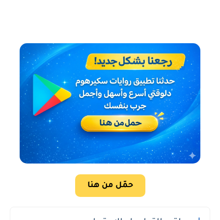
حمّل من هنا