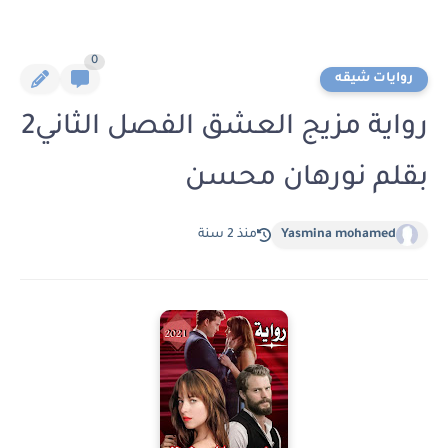
0
روايات شيقه
رواية مزيج العشق الفصل الثاني2
بقلم نورهان محسن
Yasmina mohamed
منذ 2 سنة