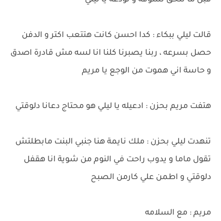
قبل ما تلحق تشوفه و تودعه يا ليلي
قالت ليلي ببكاء : كدا احسن كانت هتتعب اكتر و الدفن
حصل بسرعه ، ربنا يصبرنا كلنا انا لسه مش قادرة اصدق
و حاسة اني هموت من الوجع يا مريم
هتفت مريم بحزن : ادعيله يا ليلي هو محتاج دعانا دلوقتي
تنهدت ليلي بحزن : ملك نايمة هنا جنبي البنت مابطلتش
تقول ماما و يدوب راحت في النوم من شوية انا هقفل
دلوقتي و اطمن علي كارمن الصبح
مريم : مع السلامه