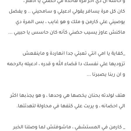
و حاسه ان دي اخر مرة هاخده في حضني يا ادهم ،
كان كل مرة يسافر يقولي ادعيلي و سامحيني .. و يفضل
يوصيني علي كارمن و ملك و هو غايب ، بس المرة دي
ماكنش عاوز يسيب حضني كأنه كان حاسس يا حبيبي ...
_كفاية يا امي انتي تعبتي جدا انهاردة و ماينفعش
تزوديها علي نفسك دا قضاء الله و قدره ، ادعيله بالرحمه
و ان ربنا يصبرنا ...
هتف لولدته بحنان يخصها هي وحدها ، و هو يجذبها اكثر
الي احضانه ، و يربت علي كتفها في محاولة لتهدئتها.
_ كارمن في المستشفي ، ماشوفتش لما وصلنا الخبر