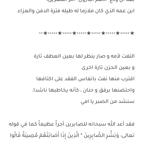
بعد ان ودع "ادهم البارون" اخر المعزين،
ابن عمه الذي كان ملازما له طيله فترة الدفن والعزاء
★•••••★•••••★•••••★•••••★•••••★•••••★••
التفت لأمه و صار ينظر لها بعين العطف تارة
و بعين الحزن تارة اخرى
اقترب منها نفث بانفاس الفقد على اكتافها
واحتضنها برفق و حنان ، كأنه يخاطبها ناشدا.
سنشد من الصبر يا امي
فقد أعد الله سبحانه للصابرين أجراً عظيماً كما في قوله
تعالى: وَبَشِّرِ الصَّابِرِينَ * الَّذِينَ إِذَا أَصَابَتْهُمْ مُصِيبَةٌ قَالُوا