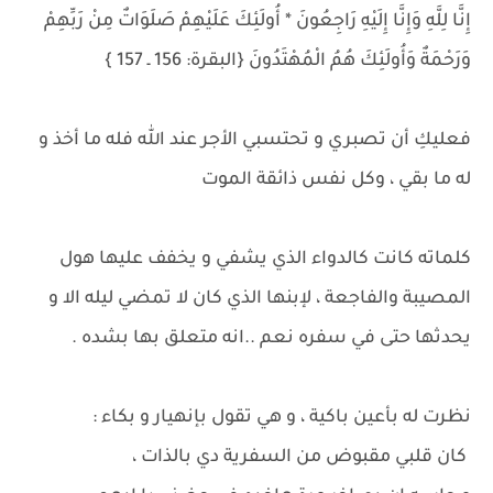
إِنَّا لِلَّهِ وَإِنَّا إِلَيْهِ رَاجِعُونَ * أُولَئِكَ عَلَيْهِمْ صَلَوَاتٌ مِنْ رَبِّهِمْ
وَرَحْمَةٌ وَأُولَئِكَ هُمُ الْمُهْتَدُونَ {البقرة: 156 ـ 157 }
فعليكِ أن تصبري و تحتسبي الأجر عند الله فله ما أخذ و
له ما بقي ، وكل نفس ذائقة الموت
كلماته كانت كالدواء الذي يشفي و يخفف عليها هول
المصيبة والفاجعة ، لإبنها الذي كان لا تمضي ليله الا و
يحدثها حتى في سفره نعم ..انه متعلق بها بشده .
نظرت له بأعين باكية ، و هي تقول بإنهيار و بكاء :
كان قلبي مقبوض من السفرية دي بالذات ،