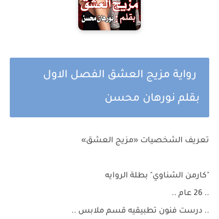
رواية مزيج العشق الفصل الاول
بقلم نورهان محسن
تعريف الشخصيات «مزيج العشق»
"كارمن الشناوي" بطلة الروايه
.. 26 عام ..
.. درست فنون تطبيقيه قسم ملابس ..