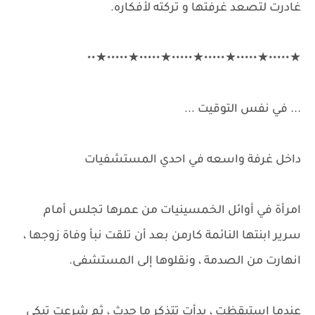
غادرت لتصعد غرفتها و تركته لأفكاره.
★•••••★•••••★•••••★•••••★•••••★•••••★••
... في نفس التوقيت ...
داخل غرفة واسعه في احدي المستشفيات
امرأة في أوائل الخمسينيات من عمرها تجلس أمام
سرير ابنتها النائمة كارمن بعد أن تلقت نبأ وفاة زوجها ،
انهارت من الصدمة ، ونقلوها إلى المستشفى.
عندما استيقظت ، بدأت تتذكر ما حدث ، ثم شرعت تبكي