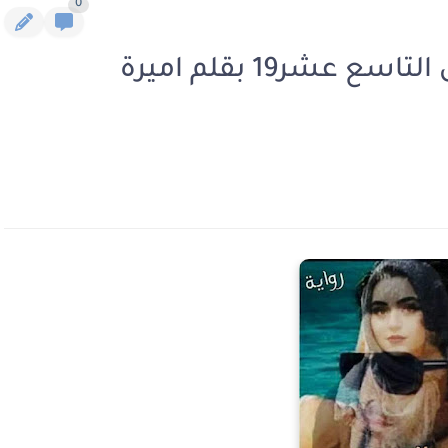
0
رواية تعالى إلي جحيمى الفصل التاسع عشر19 بقلم اميرة