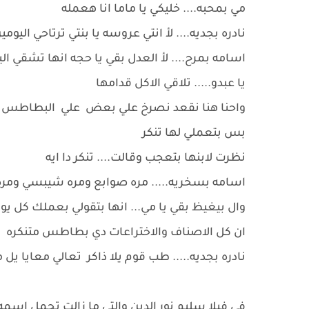
مي بمحبه.... خليكي يا ماما انا هعمله
نادره بجديه.... لأ انتي عروسه يا بنتي ترتاحي اليوم
اسامه بمرح.... لأ العدل بقي يا حجه انها تشقي 
يا عبدو..... تلاقي الاكل قدامها
واحنا هنا نقعد نصرخ علي بعض علي البطاطس 
بس بتعملي لها تنكر
نظرت لابنها بتعجب وقالت.... تنكر دا ايه
اسامه بسخريه..... مره صوابع ومره شيبسي ومر
وال بيغيظ بقي يا مي... انها بتقولي بعملك كل 
ان كل الاصناف والاختراعات دي بطاطس متنكره
نادره بجديه..... طب قوم يلا ذاكر تعالي معايا 
في فيلا سليم نور الدين والتي ما زالت تحمل اسمه