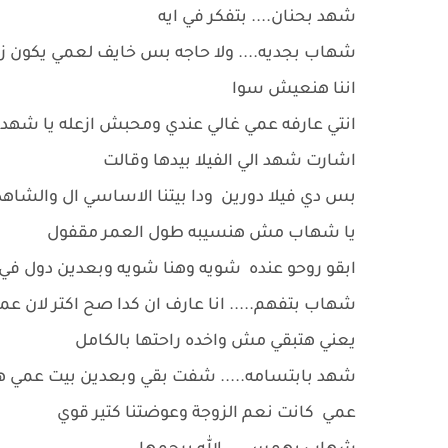
شهد بحنان.... بتفكر في ايه
شهاب بجديه.... ولا حاجه بس خايف لعمي يكون زع
اننا هنعيش سوا
انتي عارفه عمي غالي عندي ومحبش ازعله يا شهد
اشارت شهد الي الفيلا بيدها وقالت
بس دي فيلا دورين ودا بيتنا الاساسي ال والشاهد 
يا شهاب مش هنسيبه طول العمر مقفول
ابقو روحو عنده شويه وهنا شويه وبعدين دول ف
شهاب بتفهم..... انا عارف ان كدا صح اكتر لان ع
يعني هتبقي مش واخده راحتها بالكامل
شهد بابتسامه..... شفت بقي وبعدين بيت عمي هيف
عمي كانت نعم الزوجة وعوضتنا كتير قوي