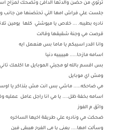
ترتوي من حضن والدتها الدافئ وتضحك لمزاح اسا
جلست علي فراش امها التي تحتضنها من جانب وش
نادره بطيبه. ... خلاص يا ميوشتي كلها يومين تلات
قرصت مي وجنة شقيقها وقالت
وانا اقدر اسيبكم يا ماما بس هنعمل ايه
اسامه مازحا..... هيييييه دنيا
بس اقسم بالله لو مجبتي الموبايل ما اكلمك تاني
ومش اي موبايل
مي ضاحكه..... ماشي بس انت مش بتذاكر يا اوس
اسامه بخفة ظل.... يا مي انا راجل عامل عمليه وف
واثق م الفوز
ضحكت مي ونادره علي طريقة اخيها الساخره
وسألت امها.... يعني يا مي الفرح هيبقي فين