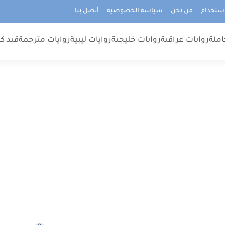
استخدام
من نحن
سياسة الخصوصيه
أتصل بنا
املة
روايات عراقية
روايات خليجية
روايات ليبية
روايات مترجمة
قيد كت