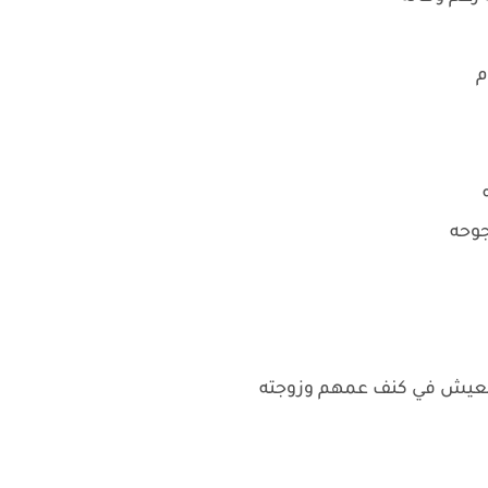
م
ه
جوحه
 للعيش في كنف عمهم وزوجته