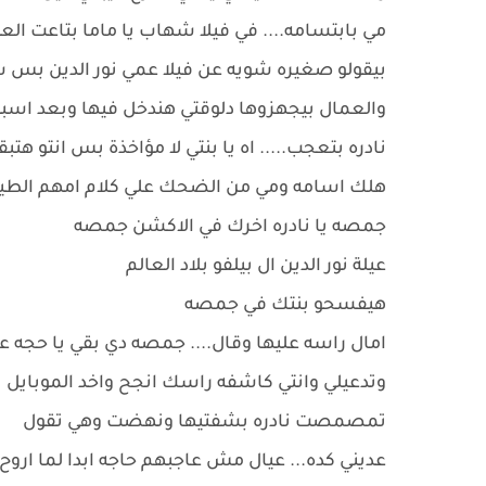
مي بابتسامه.... في فيلا شهاب يا ماما بتاعت الع
بيقولو صغيره شويه عن فيلا عمي نور الدين بس 
والعمال بيجهزوها دلوقتي هندخل فيها وبعد اسبوع 
نادره بتعجب..... اه يا بنتي لا مؤاخذة بس انت
هلك اسامه ومي من الضحك علي كلام امهم الط
جمصه يا نادره اخرك في الاكشن جمصه
عيلة نور الدين ال بيلفو بلاد العالم
هيفسحو بنتك في جمصه
امال راسه عليها وقال.... جمصه دي بقي يا حجه عل
وتدعيلي وانتي كاشفه راسك انجح واخد الموبايل
تمصمصت نادره بشفتيها ونهضت وهي تقول
عديني كده... عيال مش عاجبهم حاجه ابدا لما اروح