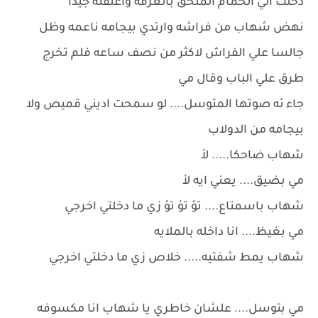
دخلت الي الحمام الملحق بالغرفه واغلقته جيدا
نهض شهاب من فراشه وارتدي بيجامه ناعمه وظل
جالسا علي الفراش لاكثر من نصف ساعه فلم تخرج
طرق علي الباب وقال مي
جاء ئه صوتها المتوسل.... لو سمحت اديني قميص ولا
بيجامه من الدولاب
شهاب ضاحكا..... لأ
مي بضيق.... يعني ايه لأ
شهاب باسمتاع.... تؤ تؤ تؤ زي ما دخلتي اخرجي
مي بغيظ.... انا داخله بالملايه
شهاب يمط شفتيه..... خلاص زي ما دخلتي اخرجي
مي بتوسل.... علشان خاطري يا شهاب انا مكسوفه