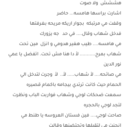
هششش ولا صوت
اشارت براسها هامسه... حاضر
وقفت مي مرتبكه بجوار اريكه مريحه بغرفتها
فدخل شهاب وقال.... في حد جه يزورك
مي هامسه.... طيب هغير هدومي و انزل مين تحت
شهاب بمرح........... لأ دا هنا مش تحت. اتفضل يا عمي
نور الدين
مي صائحه.... لأ شهاب..... لأ.. لأ وجرت لتدخل الي
الحمام حيث كانت ترتدي بيجامه باكمام قصيره
سمعت ضحكات لوجي وشهاب فواربت الباب ونظرت
لتجد لوجي بالحجره
صاحت لوجي.... فين فستان العروسه يا طنط مي
انحنت مي لتقبلها وتحتضنها وقالت