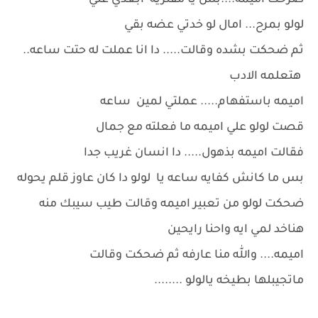
صرخت اميمه....بس يا مفتريه ابعدي عني
لولو بمرح... امال لو خدتي عضه بقي
ثم ضحكت بشده وقالت..... دا انا عملت له حتت ساعه..
هتعلمه الادب
اميمه باستفهام..... عملتي لمين ساعه
قصت لولو علي اميمه ما فعلته مع جمال
فقالت اميمه بذهول..... دا انسان غريب جدا
بس ما كانش كفايه ساعه يا لولو دا كان عاوز قلم يحوله
ضحكت لولو من تعبير اميمه وقالت طيب سيبك منه
هناخد لمي ايه واحنا رايحين
اميمه.... والله منا عارفه ثم ضحكت وقالت
ماتجيبلها بطيخه يالولو ........