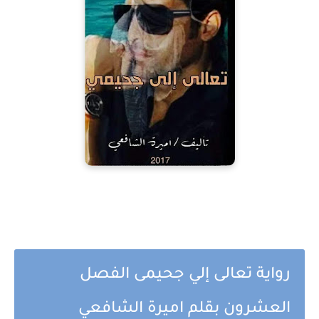
رواية تعالى إلي جحيمى الفصل
العشرون بقلم اميرة الشافعي