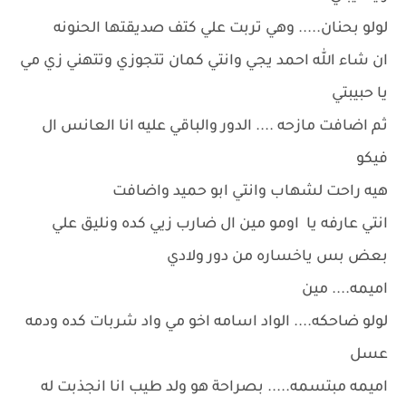
لولو بحنان..... وهي تربت علي كتف صديقتها الحنونه
ان شاء الله احمد يجي وانتي كمان تتجوزي وتتهني زي مي
يا حبيبتي
ثم اضافت مازحه .... الدور والباقي عليه انا العانس ال
فيكو
هيه راحت لشهاب وانتي ابو حميد واضافت
انتي عارفه يا اومو مين ال ضارب زيي كده ونليق علي
بعض بس ياخساره من دور ولادي
اميمه.... مين
لولو ضاحكه.... الواد اسامه اخو مي واد شربات كده ودمه
عسل
اميمه مبتسمه..... بصراحة هو ولد طيب انا انجذبت له