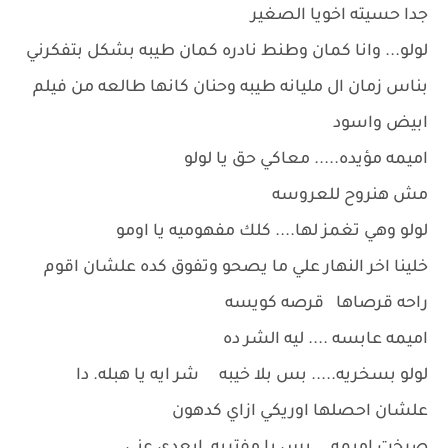
جدا حسيته اخويا الصغير
لولو... وانا كمان وطنط نادره كمان طيبه بشكل بتفكرني
بناس زمان ال مليانه طيبه وحنان كانها طالعه من فيلم
ابيض واسود
اميمه مؤيده..... معاكي حق يا لولو
مش هنروح للعروسه
لولو وهي تغمز لها.... كلك مفهوميه يا اومو
خلينا اخر النهار علي ما يصحو وتفوق كده علشان اقوم
راحه قرصاها قرصه كويسه
اميمه عابسه .... ليه الشر ده
لولو بسخريه..... بس بلا خيبه شر ايه يا هبله. دا
علشان احصلها اوريكي ازاي كدهون