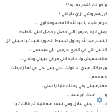
وأخواتك كلهم ده ايه !؟
اوريهم وشي ازاي دلوقتي!؟
حرام عليك يا عبدالله انا مكسوفة اوي ....
يعني لازم يعرفوا اللي حصل وحصل امتي بالظبط .
ابتسم عبدالله وحاول تبسيط الصورة قليلا / يا حبيبتي كل
الناس اللي في الفرح عارفين اللي هيحصل...
متتكسفيش ولا حاجه انتي مراتي حبيبتي وحلالي ...
ووحياتك عندي انا قولت لامي بس لكن هي لما زغرطت
كله فهم..
فمتزعليش بقي وحقك عليا يا ستي ...
وادي راسك ابوسها...
تمنعت يمني بدلال وهي تبتعد عنه قليلا ثم قالت / يا