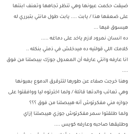
ضيقت حكمت عيونها وهي تنظر تجاهها وتعنف ابنتها
على ضعفها هذا / يابت .... يابت طول مانتي بتبرري له
هيسوق فيها ...
ده انسان نمرود لازم ياخد على دماغه .....
كلامك اللي قولتيه ده ميدخلش في ذمتي بنكله ..
انا عارفه وانتي عارفه أن المعدول جوزك بيبصلنا من فوق
....
وهنا خرجت صفاء عن طورها لتترقرق الدموع بعيونها
وهي تعاتب والدتها قائلة / ولما اخترتوه ليا ووافقتوا على
جوازه مني مفكرتوش أنه هيبصلنا من فوق ؟؟؟
ولما طلقتوا سمر مفكرتوش جوزي هيبصلنا إزاي
وطليقها صاحبه وعارفه كويس ....