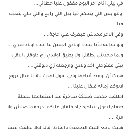
في بيتي انام اخر اليوم مقفول عليا حطاني...
وهو بس اللي يتحكم فيا بدل اللي رايح واللي جاي يتحكم
فيا ...
وفي الاخر محدش هيعرف عني حاجة....
ولو خدامة فأنا بخدم اولادي احسن ما اخدم اولاد غيري ....
ولما محدش يطقني ولا يطيق اولادي زي دلوقتي الاقي
بيتي مفتوحلي اخد ولادي وارجعله زي دلوقتي....
همت أن توقظ أبناءها وهي تقول لهم / يالا يا عيال نروح
لابوكم زمانه قلقان علينا ...
اطلقت حكمت ضحكة ساخرة عند استماعها لجملة
صفاء لتقول ساخرة / اه قلقان عليكم لدرجة متصلش ولا
مرة ....
همت برفع البنت الصغيرة وايقاظ الولد لولا نطقت سمر