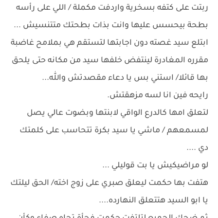
ربتت على كتفه بسخرية واردفت مكملة / اللي على رأسه
بطحة بيحسس عليها وانت بذات بطحتك متتنسيش ...
ابتلع سيد غصته دون اجابتها لتستقم هي بملامح غاضبة
مقرره المغادرة لينتفض خلفها سيد من مكانه حتى يلحق
بها قائلا/ استني بس يا دعاء مقصدتش والله...
رايحه فين انا لسه مزهقتش.
لتعلق امها كالدرع الواقي لابنتها وبضوت عالي يصل
لمسمعهم / ماشي يا سيد بكرة تتحاسب على كلمتك
دي ....
لو مراضيكيش يا بت قوليلي ...
هتفت بها حكمت ليعلق صبري على زوج اخته/ الحق ليلتك
يا ابو السيد هتتعلق النهارده....