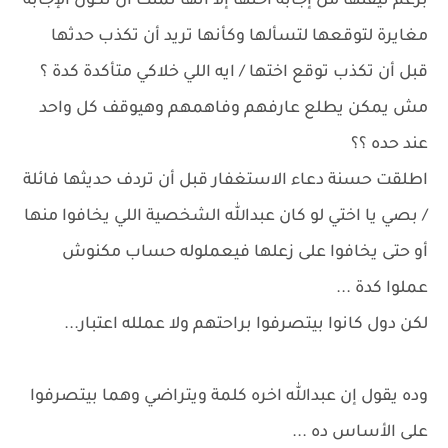
برغم تيقنها من إجابة اختها إلا أنها تمنت أن تكون الإجابة
مغايرة لتوقعها لتسألها وكأنها تريد أن تكذب حدثها
قبل أن تكذب توقع اختها / ايه اللي خلاكي متأكدة كدة ؟
مش يمكن يطلع عارفهم وفاهمهم وهيوقف كل واحد
عند حده ؟؟
اطلقت حسنة دعاء الاستغفار قبل أن تردف حديثها فائلة
/ بصي يا اختي لو كان عبدالله الشخصية اللي يخافوا منها
أو حتى يخافوا على زعلها فيعملوله حساب مكنوش
عملوا كدة ...
لكن دول كانوا بيتصرفوا براحتهم ولا عملله اعتبار...
وده يقول إن عبدالله اخره كلمة ويتراضي وهما بيتصرفوا
على الأساس ده ...