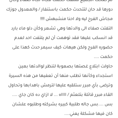
ثم ضحك الجميع لتلتفت حكمت فجأة تجاه صفاء وكأن
دورها قد حان لتتحدث حكمت باستنفار / والمعدول جوزك
مجاش الفرح ليه ولا احنا منشبهش !!!!
التفتت صفاء الى والدتها وهي تشعر وكأن دلو ماء بارد
قد انسكب عليها فقد توهمت أن لم يلتفت احد لعدم
حضوره الفرح ولكن هيهات كيف سيمر حدث كهذا على
حكمت ....
حاولت ابتلاع غصتها بصعوبة لتنظر لوالدتها بعين
استجداء وكأنها تطلب منها أن تعفيها من هذه السيرة
وترضى بأي مبرر ستلقيه عليها لترمش باهدابها وتحاول
القاء مبرر قائلة بتلعثم / ااااه ... لا ازاي ده كان جاي ....
بس ....بس جاله طلبية كبيره بشركته وطلبوه علشان
كان فيها مشكلة يعني....