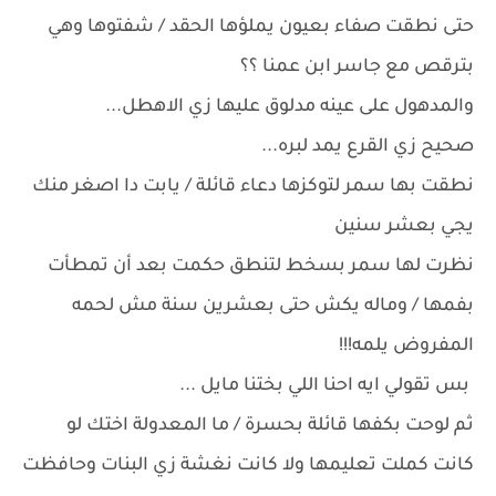
حتى نطقت صفاء بعيون يملؤها الحقد / شفتوها وهي
بترقص مع جاسر ابن عمنا ؟؟
والمدهول على عينه مدلوق عليها زي الاهطل...
صحيح زي القرع يمد لبره...
نطقت بها سمر لتوكزها دعاء قائلة / يابت دا اصغر منك
يجي بعشر سنين
نظرت لها سمر بسخط لتنطق حكمت بعد أن تمطأت
بفمها / وماله يكش حتى بعشرين سنة مش لحمه
المفروض يلمه!!!
بس تقولي ايه احنا اللي بختنا مايل ...
ثم لوحت بكفها قائلة بحسرة / ما المعدولة اختك لو
كانت كملت تعليمها ولا كانت نغشة زي البنات وحافظت