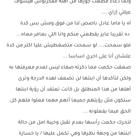
ولما دعاء قطعت جوزها من أهله مفكرتوش هيشوف
عيلتي إزاي ....
أه يا ماما عادل باصص لنا من فوق ومش بس كدة
ده تقريبا عايز يقطعني منكم وانا اللي بعافر معاه...
فلو سمحت.... لو سمحت متضغطيش عليا اكتر من كدة
علشان أنا على اخري اساسا ...
صعقت حكمت مما ذكرته صفاء ليس لعدم معرفتها به
ولكن لتأكدها أن ابنتها لن تضعف لهذه الدرجة وترى
أهلها من هذا المنطلق بل كانت تعتقد أن رؤية ابنتها
ستكون مثل رؤيتهم جميعا أنهم مهما فعلوا فلهم كل
الحق فيما يفعلونه ...
لتحرك حكمت رأسها بعدم تقبل وخيبة امل من حالة
ابنتها من وجهة نظرها وهي تكمل عليها / يا خسارة