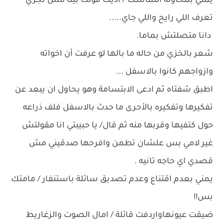
يمني بمحاولة التماسك / اديك قولت بينا مش تجري
تعرف اللي رايح واللي جاي.....
دانا متصلتش بماما.
شعر بالخزي من حاله ما بالها لو عرفت أن اخواته
وازواجهم كانوا بالاسفل ...
اطبق شفتاه ثم ادعى الابتسامة وهو يحاول ان يبعد عن
تفكيرها وتفكيره بالأحرى ما حدث بالاسفل فلف ذراعه
حول كتفيها وقربها منه ثم قال/ يا حبيبتي انا مقولتش
غير لامي بس علشان تطمن وافرحها صدقيني مش
قصدي اي حاجه تانيه .
يمني بعدم اقتناع وعدم تصديق سائلة باستنفار / مامتك
بس!!
ضيقت عيونهاواردفت قائلة / امال الصوت والزغاريط