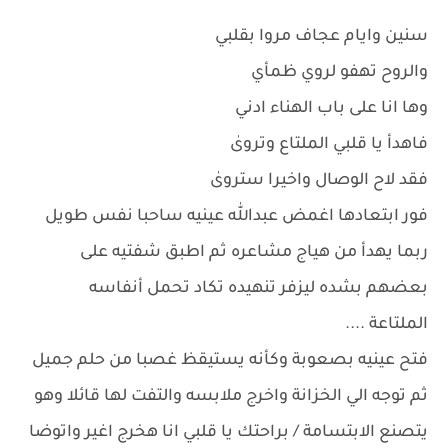
سنين وايام عجاف مروا بقلبي
والروح تهفو لروي ظمأي
وها انا على باب الهناء ادني
فاهدأ يا قلبي الملتاع وتروىٰ
فقد لاح الوصال واخيرا ستروىٰ
فور ابتعادها اغمض عبدالله عينيه ساحبا نفس طويل
ربما يهدأ من هياج مشاعره ثم اطبق شفتيه على
بعضهم بشده ليزفر تنهيده تكاد تحمل أنفاسه
الملتاعة ....
فتح عينيه بصعوبة وكأنه يستيقظ غصبا من حلم جميل
ثم توجه الي الخزانة واخرج ملابسه والتفت لها قائلا وهو
يتصنع الابتسامة / براحتك يا قلبي انا هخرج اغير واتوضا