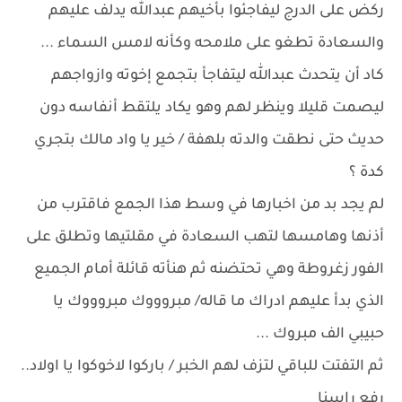
ركض على الدرج ليفاجئوا بأخيهم عبدالله يدلف عليهم
والسعادة تطغو على ملامحه وكأنه لامس السماء ...
كاد أن يتحدث عبدالله ليتفاجأ بتجمع إخوته وازواجهم
ليصمت قليلا وينظر لهم وهو يكاد يلتقط أنفاسه دون
حديث حتى نطقت والدته بلهفة / خير يا واد مالك بتجري
كدة ؟
لم يجد بد من اخبارها في وسط هذا الجمع فاقترب من
أذنها وهامسها لتهب السعادة في مقلتيها وتطلق على
الفور زغروطة وهي تحتضنه ثم هنأته قائلة أمام الجميع
الذي بدأ عليهم ادراك ما قاله/ مبروووك مبروووك يا
حبيبي الف مبروك ...
ثم التفتت للباقي لتزف لهم الخبر / باركوا لاخوكوا يا اولاد..
رفع راسنا