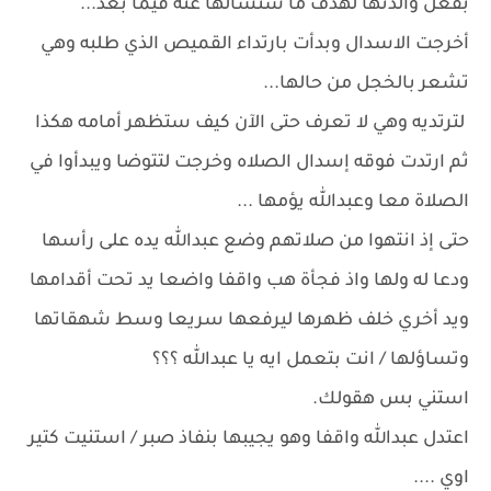
بفعل والدتها لهدف ما ستسألها عنه فيما بعد...
أخرجت الاسدال وبدأت بارتداء القميص الذي طلبه وهي
تشعر بالخجل من حالها...
لترتديه وهي لا تعرف حتى الآن كيف ستظهر أمامه هكذا
ثم ارتدت فوقه إسدال الصلاه وخرجت لتتوضا ويبدأوا في
الصلاة معا وعبدالله يؤمها ...
حتى إذ انتهوا من صلاتهم وضع عبدالله يده على رأسها
ودعا له ولها واذ فجأة هب واقفا واضعا يد تحت أقدامها
ويد أخري خلف ظهرها ليرفعها سريعا وسط شهقاتها
وتساؤلها / انت بتعمل ايه يا عبدالله ؟؟؟
استني بس هقولك.
اعتدل عبدالله واقفا وهو يجيبها بنفاذ صبر / استنيت كتير
اوي ....