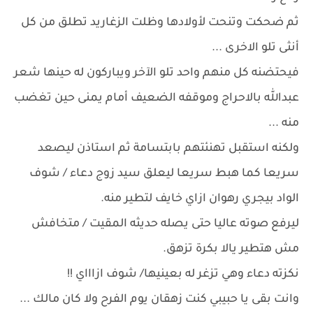
ثم ضحكت وتنحت لأولادها وظلت الزغاريد تطلق من كل
أنثى تلو الاخرى ...
فيحتضنه كل منهم واحد تلو الآخر ويباركون له حينها شعر
عبدالله بالاحراج وموقفه الضعيف أمام يمنى حين تغضب
منه ...
ولكنه استقبل تهنئتهم بابتسامة ثم استاذن ليصعد
سريعا كما هبط سريعا ليعلق سيد زوج دعاء / شوف
الواد بيجري رهوان ازاي خايف لتطير منه.
ليرفع صوته عاليا حتى يصله حديثه المقيت / متخافش
مش هتطير يالا بكرة تزهق.
نكزته دعاء وهي تزغر له بعينيها/ شوف ازاااي !!
وانت بقى يا حبيبي كنت زهقان يوم الفرح ولا كان مالك ...