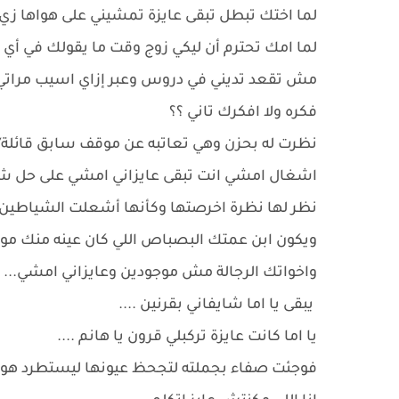
لما اختك تبطل تبقى عايزة تمشيني على هواها زي ال
لما امك تحترم أن ليكي زوج وقت ما يقولك في أي 
مش تقعد تديني في دروس وعبر إزاي اسيب مراتي 
فكره ولا افكرك تاني ؟؟
نظرت له بحزن وهي تعاتبه عن موقف سابق قائلة/
اشغال امشي انت تبقى عايزاني امشي على حل ش
نظر لها نظرة اخرصتها وكأنها أشعلت الشياطين 
ويكون ابن عمتك البصباص اللي كان عينه منك موجو
واخواتك الرجالة مش موجودين وعايزاني امشي...
يبقى يا اما شايفاني بقرنين ....
يا اما كانت عايزة تركبلي قرون يا هانم ....
فوجئت صفاء بجملته لتجحظ عيونها ليستطرد هو قا