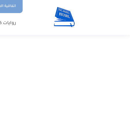
اتفاقية ال
روايات ك