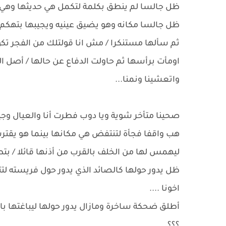
ظل جالسا لم ينطق بكلمة لتكمل هي حديثها وهي ت
ظل جالسا مكانه وهو يضيق عينيه ويجيبها بتهكم/
ثم سألها مستنكرا / مش انا قولتلك من الفجر تكو
اومأت برأسها ثم حاولت الدفاع عن حالها / أصل ال
واتعشينا ونمنا...
صحينا متأخر شوية ويا دوب فطرت أنا والعيال وج
هب واقفا فجأة لتنتفض هي مكانها بينما هو يقتر
ليهمس لها من الخلف بالقرب من أذنها قائلا / ب
ظل يدور حولها كالصائد الذي يدور حول فريسته لتت
اخونا ....
أطلق ضحكة ساخرة ومازال يدور حولها ليباغتها ب
؟؟؟