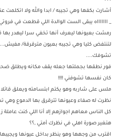
أشارت بكفها وهي تجيبه / ابدا والله ولا اتكلمت ع
_ اااااااه يبقى الست الوالدة اللي قطعت في فروتي .
رمشت بعيونها ليعرف أنها تخفي سرا ليهدر بها قائ
لتنتفض كليا وهي تجيبه بعيون مترقرقة/ مفيش
تشوفك....
فور نطقها بجملتها جعله يقف مكانه ويطلق ضحكة
كان نفسها تشوفني !!!!
ملس على شاربه وهو يكتم ابتسامته ويعلق قائلا 
نظرت له صفاء وعيونها تترقرق بها الدموع وهي تس
كل الناس معاهم اجوازهم إلا أنا اللي كنت عاملة ز
هتغير صورة اهلي في نظرك أمتي ,؟؟
اقترب من وجهها وهو ينظر بداخل عيونها ويجيبها بص