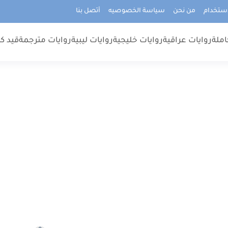
استخدام
من نحن
سياسة الخصوصيه
أتصل بنا
املة
روايات عراقية
روايات خليجية
روايات ليبية
روايات مترجمة
قيد كت