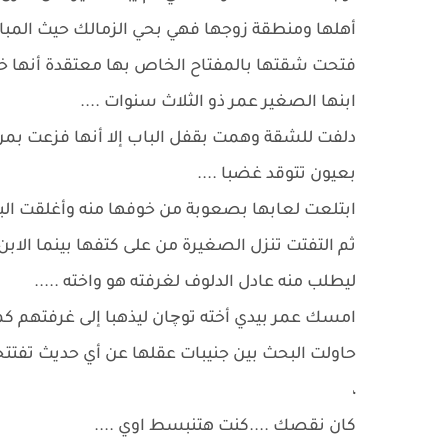
أهلها ومنطقة زوجها فهي بحي الزمالك حيث المباني ا
فتحت شقتها بالمفتاح الخاص بها معتقدة أنها خاوي
ابنها الصغير عمر ذو الثلاث سنوات ....
دلفت للشقة وهمت بقفل الباب إلا أنها فزعت بم
بعيون تتوقد غضبا ....
ابتلعت لعابها بصعوبة من خوفها منه وأغلقت الب
ثم التفتت تنزل الصغيرة من على كتفها بينما الابن ه
ليطلب منه عادل الدلوف لغرفته هو واخته .....
امسك عمر بيدي أخته توچان ليذهبا إلى غرفتهم كما
حاولت البحث بين جنيبات عقلها عن أي حديث تفتتحه
،
كان نقصك ....كنت هتنبسط اوي ....