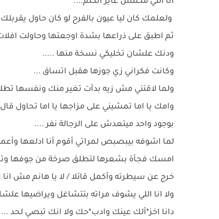
انا اللي مكنتش عايز اتكلم....
ولعلمك كان ليا عيون بالفرح لو كان حاول يقربلك ب
ثم اطبق على ذراعها بشدة اوجعتها وحاولت افلات
ودنك علشان تخليكي نسخة منها .....
وكانت فكراني زي جوزها هقبل اتساق ...
ولما لاقتني مش زيه بدأت تغير منك ونفسها تطلقي 
وامك يا اما تمشيني على مزاجها يا اما تحاول قال ا
بوجود واحد ميتعدش على الرجالة نفر ....
لما اشوفه بيبصبص لمراتي أقوم أنا ادلعها وأعم
امسك فجأة بشعرها لتطلق صرخة من جوفها وتحاو
خرج عن سيطرته وأكمل قائلا / لا يا هانم مش انا ا
ولا انا اللي يشوف مراته بتتشاغل ويراضيها علشا
دانا اخز*ألك عينك وادب*حك ولا انك تبصي لحد ....