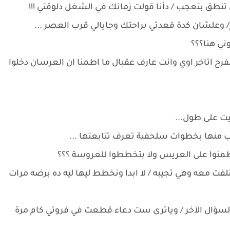
نطق بتعجب / دأنا قولت زمانك في الشغل دلوقتي !!!
 وعلشان كدة قعدتي براحتك وجايالي قرب العصر ...
ني هنا؟؟؟
فرح اتاخر اوي وانت عارف عقبال ما اطمنا ان العرسان دخلوا
يت على طول...
ب منها بخطوات سلحفية تعرف تتابعتها ...
تطمنوا على العريس ولا بتخططوا للعروسة ؟؟؟
لفت معه وهي تجيبه / لا ابدا ونخطط ليها ليه ده برضه مرات
السؤال الآخر / وياترى ست دعاء قطعت في فروتي كام مرة