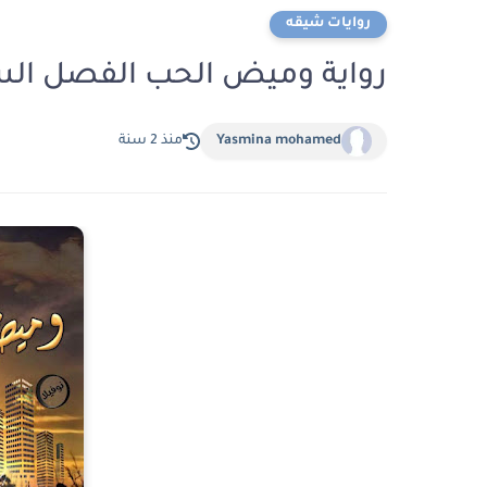
روايات شيقه
رواية وميض الحب الفصل السابع7 بقلم لولى
Yasmina mohamed
منذ 2 سنة