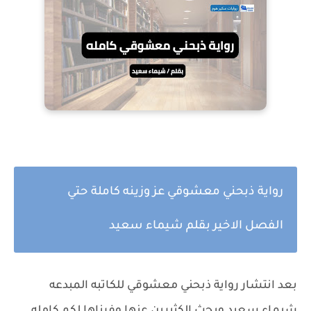
رواية ذبحني معشوقي عز وزينه كاملة حتي
الفصل الاخير بقلم شيماء سعيد
بعد انتشار رواية ذبحني معشوقي للكاتبه المبدعه