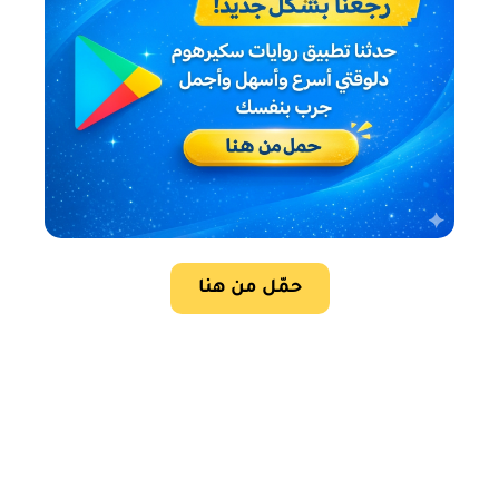
حمّل من هنا