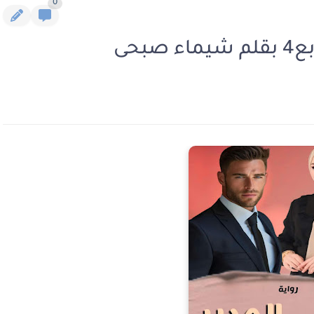
0
بحى