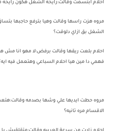
احلام ابتسمت وقالت:رايحه الشغل هكون رايحه فين
مروه هزت راسها وقالت وهيا بترفع حاجبها بتساؤ
الشغل بق ازاي دلوقت؟
احلام بلعت ريقها وقالت برفض:لا مهو انا مش هس
فهمي دا مين هيا احلام السباعي وهتعمل فيه ايه؟
مروه حطت ايديها علي وشها بصدمه وقالت:هتعملي
الاقسام مره تانيه؟
احلام زادت من سرعة العربيه وقالت:متقلقيش يا