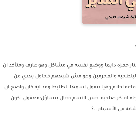
ر حمزه دايما ووضع نفسه في مشاكل وهو عارف ومتأكد ان
 البلطجية والمجرمين وهو مش شبههم فحاول يهدي من
غه احلام وهيا بتقول اسمها للظابط وقد ايه كان واضح ان
اه افتكر صاحبة نفس الاسم فقال بتساؤل:معقول تكون
ابه في الأسماء ..؟