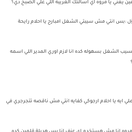
 يعني يا مروه اي اسألتك الغريبه اللي علي الصبح دي؟
ل :بس انتي مش سيبتي الشغل امبارح يا احلام رايحة
يب الشغل بسهوله كده انا لازم اوري المدير اللي اسمه
 ايه يا احلام ارجوكي كفايه انتي مش ناقصه تتجرجري في
 مروه انا مش هستخدم اي عنف انا بس هديلة قلمين كده