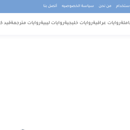
استخدام
من نحن
سياسة الخصوصيه
أتصل بنا
املة
روايات عراقية
روايات خليجية
روايات ليبية
روايات مترجمة
قيد كت