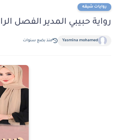
روايات شيقه
رواية حبيبي المدير الفصل الرابع4 بقلم شيماء ص
Yasmina mohamed
منذ بضع سنوات