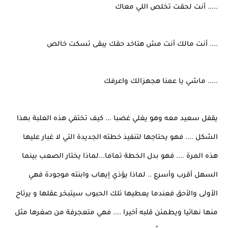
..... أنت لحقت تخلص اللي معاك
.... أنت مالك أنت مش هتاخد حقك يبقى تسكت خالص
..... ماشي يا عمنا هجهزالك واعرفك
يقفل سعيد معه وهو يغلي غضبا ... كيف تختفي هذه العلبة بهذا
الشكل .... فهو يحتاجها لتنفيذ خطته الجديدة التي لا غبار عليها
هذه المرة .... فهو بدل الخطة تماما...لماذا يختار الصعب بينما
السهل أقرب وأسرع .. لماذا يؤذي إيهاب وابنته موجودة فهي
الأولى والأحق فعندما يعطيها تلك الحبوب سيتبخر عقلها و يرتاح
منها نهائيا ويطمئن قلبه أخيرا .... فهي متعجرفة من صغرها مثل