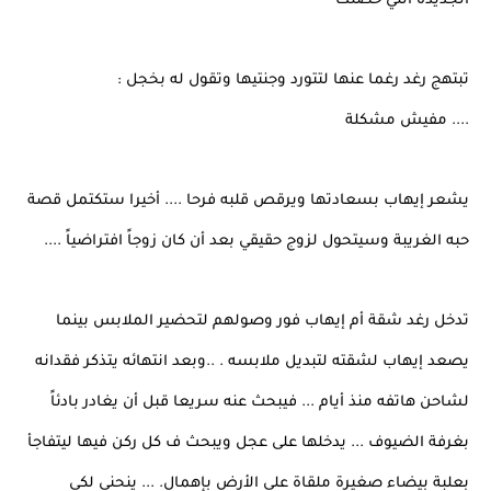
الجديدة اللي حصلت
تبتهج رغد رغما عنها لتتورد وجنتيها وتقول له بخجل :
.... مفيش مشكلة
يشعر إيهاب بسعادتها ويرقص قلبه فرحا .... أخيرا ستكتمل قصة
حبه الغريبة وسيتحول لزوج حقيقي بعد أن كان زوجاً افتراضياً ....
تدخل رغد شقة أم إيهاب فور وصولهم لتحضير الملابس بينما
يصعد إيهاب لشقته لتبديل ملابسه . ..وبعد انتهائه يتذكر فقدانه
لشاحن هاتفه منذ أيام ... فيبحث عنه سريعا قبل أن يغادر بادئاً
بغرفة الضيوف ... يدخلها على عجل ويبحث ف كل ركن فيها ليتفاجأ
بعلبة بيضاء صغيرة ملقاة على الأرض بإهمال. ... ينحني لكي