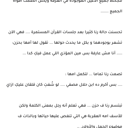
لتجحظ جميع الأعين الموجودة في الغرفة ويحتل الصمت أفواه
الجميع .......
تحسنت حالة رنا كثيرا بعد جلسات القرآن المستمرة .... فهي الآن
تشعر بوجودهما و بكل ما يحدث حولها ... تقول لها أمها بحزن:
..... أنا مش عارفة بس مين المؤذي اللي عمل فيكِ كدا ...
تصمت رنا تماما ... لتكمل امها :
.... بس أكرم ده ابن حلال مصفي .... لو شُفتِ كان قلقان عليكِ ازاي
تبتسم رنا ف حزن ... فهي تعلم أنه رجل بمعنى الكلمة ولكن
للأسف امه العقربة هي التي تنغص عليها حياتها وبالذات ف
موضوع الحمل والأولاد. ..