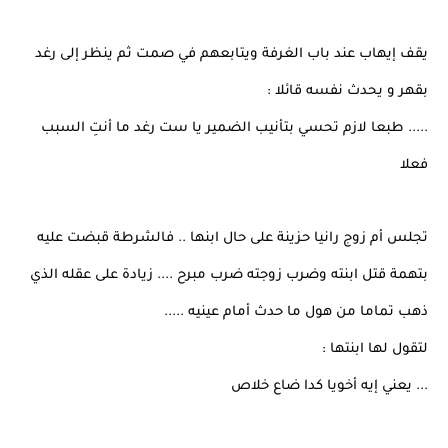
يقف إيهاب عند باب الغرفة ويتابعهم في صمت ثم ينظر إلى رغد
بقهر و يحدث نفسه قائلا :
..... طبعا لازم تحسي بتأنيب الضمير يا ست رغد ما أنتِ السبب
فعلا
تجلس أم زوج رانيا حزينة على حال ابنها .. فالشرطة قبضت عليه
بتهمة قتل ابنته وضرب زوجته ضرب مبرح .... زيادة على عقله الذي
ذهب تماما من هول ما حدث أمام عينيه .....
لتقول لها ابنتها :
... يعني إيه أخويا كدا ضاع خلاص