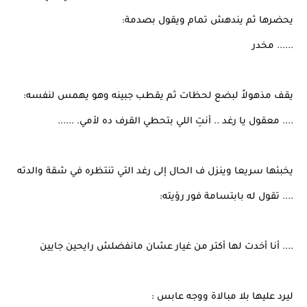
يحضرها ثم يندهش تمام ويقول بصدمة:
...... مخدر
يقف مذهولاً لبضع لحظات ثم يقطب جبينه وهو يهمس لنفسه:
.... معقول يا رغد .. أنتِ اللي بتحطي القرف ده لأمي. ......
يخبئها سريعا وينزل ف الحال إلى رغد التي تنتظره في شقة والدته
.... تقول له بابتسامة فور رؤيته:
.... أنا أخدت لها أكتر من غيار عشان مانفضلش رايحين جايين
ليرد عليها بلا مبالاة ووجه عابس :