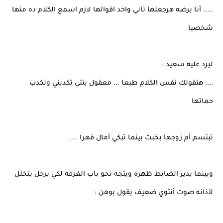
..... أنا برضه هرجعلها تاني واخد اقوالها لازم اسمع الكلام ده منها
شخصيا
ليرد عليه سعيد :
.... هتقولك نفس الكلام طبعا ... معقول بنتي تكدبني وتكدب
حماتها
تبتسم أم زوجها بخبث بينما تبكي آمال قهرا ....
وبينما يدير الضابط ظهره ويتجه نحو باب الغرفة لكي يرحل يتخلل
لأذانه صوت أنثوي ضعيف يقول بوهن :