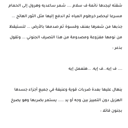
شقته ليجدها نائمة ف سلام .... شمر ساعديه وهرول إلى الحمام
مسرعا ليحضر خرطوم المياه ثم اندفع إليها مثل الثور الهائج ...
جذبها من شعرها بعنف وقسوة ثم صدمها بالأرض ... لتستيقظ
من نومها مفزوعة ومصدومة من هذا التصرف الجنوني ... وتقول
بذعر :
.... ف إيه...ف إيه. ...هتعمل إيه
ينهال عليها بعدة ضربات قوية وعنيفة في جميع أجزاء جسدها
الهزيل دون التمييز بين وجه أو يد ..... يستمر بضربها وهو يصرخ
بجنون قائلا :