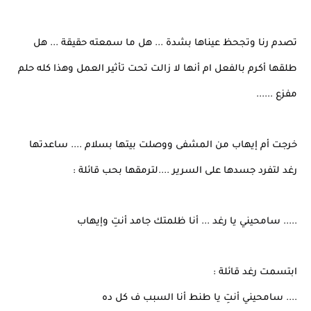
تصدم رنا وتجحظ عيناها بشدة ... هل ما سمعته حقيقة ... هل
طلقها أكرم بالفعل ام أنها لا زالت تحت تأثير العمل وهذا كله حلم
مفزع ......
خرجت أم إيهاب من المشفى ووصلت بيتها بسلام .... ساعدتها
رغد لتفرد جسدها على السرير ....لترمقها بحب قائلة :
..... سامحيني يا رغد ... أنا ظلمتك جامد أنتِ وإيهاب
ابتسمت رغد قائلة :
.... سامحيني أنتِ يا طنط أنا السبب ف كل ده