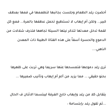
أحضرت رغد الطعام وجلست بجانبها لتطعمها في فمها بعطف
كبير... ولكن أم إيهاب لا تستطيع تحمل عطفها بالمرة... فمع كل
لقمة تدخل معدتها تتذكر نيتها السيئة تجاهها فتذرف شلالات من
الدموع والحسرة أسفاً على هذه الفتاة الطيبة ذات المعدن
الذهبي....
ترى رغد دموعها فتمسحها عنها سريعا وهي تربت على ظهرها
بحنو حقيقي ... مما يزيد من ألم أم إيهاب وتأنيب ضميرها ...
يتقابل كلا من رغد وإيهاب خارج الغرفة ليبتسما الاثنان ف الحال
...ثم تقول رغد بإبتسامة :