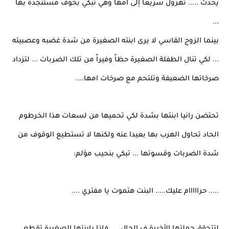
يحدث ..... تهرول سريعا إلى امها وهي تبكي بخوف مستنجدة بها
...
بينما الزوج القاسي لا يرى ابنته الصغيرة من شدة غضبه وعصبيته
... لكي تنال الطفلة الصغيرة حظاً وفيراً من تلك الضربات ... لتزداد
صرخاتها الضعيفة وتلتحم مع صرخات امها....
تحتضن رانيا ابنتها بشدة لكي تحميها من لسعات هذا الخرطوم
الحاد تحاول الهرب بها بعيدا عنه ولكنها لا تستطيع الوقوف من
شدة الضربات وقسوتها ... تبكي بنحيب مؤلم:
..... حرااااام عليك..... البنت هتموت يا مفتري ....
لتتحقق جملتها الأخيرة ف الحال .... فإذا بإبنتها الصغيرة تقطع