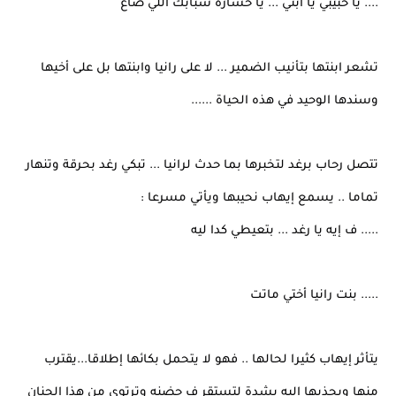
.... يا حبيبي يا ابني ... يا خسارة شبابك اللي ضاع
تشعر ابنتها بتأنيب الضمير ... لا على رانيا وابنتها بل على أخيها
وسندها الوحيد في هذه الحياة ......
تتصل رحاب برغد لتخبرها بما حدث لرانيا ... تبكي رغد بحرقة وتنهار
تماما .. يسمع إيهاب نحيبها ويأتي مسرعا :
..... ف إيه يا رغد ... بتعيطي كدا ليه
..... بنت رانيا أختي ماتت
يتأثر إيهاب كثيرا لحالها .. فهو لا يتحمل بكائها إطلاقا...يقترب
منها ويجذبها إليه بشدة لتستقر ف حضنه وترتوي من هذا الحنان