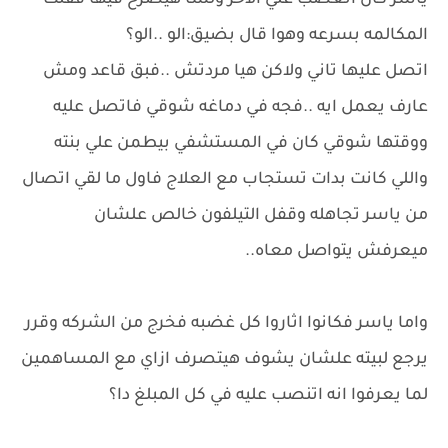
ياسر كان اتعصب علي الاخر ولسا هيصرخ فيها قفلت
المكالمه بسرعه وهوا قال بضيق:الو ..الو؟
اتصل عليها تاني ولاكن هيا مردتش ..فبق قاعد ومش
عارف يعمل ايه ..فجه في دماغه شوقي فاتصل عليه
ووقتها شوقي كان في المستشفي بيطمن علي بنته
واللي كانت بدات تستجاب مع العلاج فاول ما لقي اتصال
من ياسر تجاهله وقفل التيلفون خالص علشان
ميعرفش يتواصل معاه..
واما ياسر فكانوا اثاروا كل غضبه فخرج من الشركه وقرر
يرجع لبيته علشان يشوف هيتصرف ازاي مع المساهمين
لما يعرفوا انه اتنصب عليه في كل المبلغ دا؟