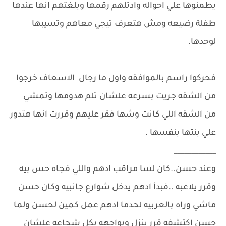
يطمنوها علي احواله وادتلهم رقمها وبلغتهم انها عندها
طفلة رضيعه ومش هتعرف تيجي معاهم وتسيبها
لوحدها.
فحركوا راسم بالموافقه واول ما رجال الاسعاف خرجوا
من الشقه جريت بسرعه علشان تلم هدومها وتمشي
من الشقه اللي كانت وشها فقر عليهم وقررت انها هتدور
علي بنتها بنفسها .
____________
وعند حسن..كان لسا مراقب ادهم واللي فجاه حس بيه
وقرر يلاعبه ..فبدأ ادهم يدخل شوارع جانبيه وكان حسن
ماشي وراه بالعربيه لحدما ادهم عمل كمين لحسن ولما
حسن اكتشفه قرر ينزل ويواجهه بكل شجاعه علشان