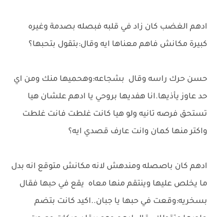
ادهم الغضب كان زاد في قلبه فبصله بصدمة وغيره
كبيرة مكانش فاهم معناها ايه وقال:بتقول بتحبها؟
حسن حرك راسه وقال بشجاعه:وهحميها منك ومن اي
حد عاوز يأذيها.انا هفديها بروحي يا ادهم علشان هيا
تستحق فرصه تانيه ولو هيا كانت غلطت فانت غلطت
واكتر منها كمان وانت عارف قصدي ايه؟
ادهم كان باصصله ومندهش لانه مكانش متوقع انه بدل
ما يخلص عليها وينتقم منها معاه يقع في حبها فقال
بسخريه:وقعت في حبها يا جبان..اكيد كانت بتضم