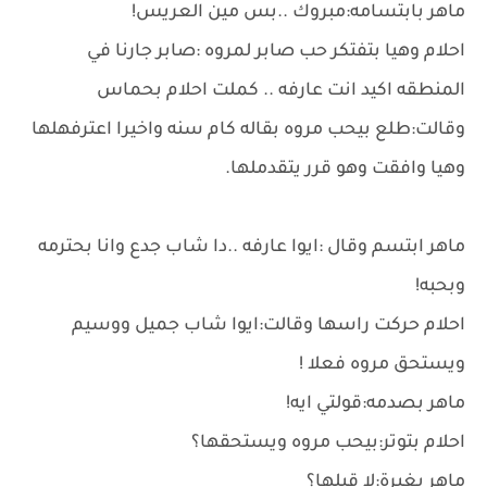
ماهر بابتسامه:مبروك ..بس مين العريس!
احلام وهيا بتفتكر حب صابر لمروه :صابر جارنا في
المنطقه اكيد انت عارفه .. كملت احلام بحماس
وقالت:طلع بيحب مروه بقاله كام سنه واخيرا اعترفهلها
وهيا وافقت وهو قرر يتقدملها.
ماهر ابتسم وقال :ايوا عارفه ..دا شاب جدع وانا بحترمه
وبحبه!
احلام حركت راسها وقالت:ايوا شاب جميل ووسيم
ويستحق مروه فعلا !
ماهر بصدمه:قولتي ايه!
احلام بتوتر:بيحب مروه ويستحقها؟
ماهر بغيرة:لا قبلها؟