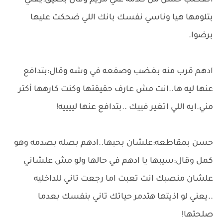
اتعصب حسن من كلامه علي مريم وقال بضيق:يعني
بتلومها هيا وناسي نفسك بانك اللي ضحكت عليها
برضوا.
ادهم قرب منه بغضب وصفعه في وشه وقال:بتدافع
عنها ليه ها..انت مش عارف حقيقتها وكنت كارهها أكتر
مني.ايه اللي اتغير فييك ..بتدافع عنها لييييه!
حسن بمقاطعه:علشان بحبها..ادهم بصله بصدمه وهو
كمل وقال:سيبها يا ادهم في حالها ولو مش علشاني
علشان منصبك انت تعبت اما رجعت تاني للداخليه
..يعني لو اذيتها هتدمر حياتك تاني بنفسك بعدما
صلحتها!