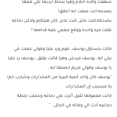
شهقت والدة احلام وهيا بتحط ايديها علي فمها
بصدمه:انت عملت ايه انطق!
بضحكه:كنت عايز..كنت عايز..كان هيتكلم ولاكن دماغه
تقلت مره واحده ووقع مغمي عليه قدامها !
قالت بتساؤل:يوسف..قوم ورد عليا وقولي عملت في
بنتي ايه..يوسف مردش وهيا قالت بقلق..:يوسف رد عليا
يا يوسف وقولي مريم حصلها ايه..
"يوسف كان واخد كميه كبيرة من المخد/رات وشارب خم/
رة فبسبب إن المخد/رات
كانت مفعولها ثقيل أثرت علي دماغه وعملت جلطة
دماغيه أدت الي وفاته في الحال.. "