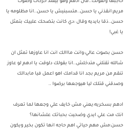
حاجبها وتقولك..قال ادهم وهو بيقلد حركات وصوت
مريم:انقذني يا حسن..متسبنيش يا حسن..انا مظلومه يا
حسن..ذقا بايديه وقال :دي كانت بتضحك علييك بتمثل
يا غبي!
حسن بصوت عالي:وانت مااالك انت انا عاوزها تمثل ان
شالله تقتلني متدخلش..انا بقولك دلوقت يا ادهم لو عاوز
تنقم من مريم بجد انا قدامك اهو اعمل فيا مابدالك
وصدقني قتلك ليا هيوجعها برضوا ..
ادهم بسخريه:يعني مش خايف علي وجعها لما تعرف
انك مت علي ايدي وضحيت بحباتك علشانها؟
حسن:مش مهم حياتي اهم حاجه انها تكون بخير ويكون