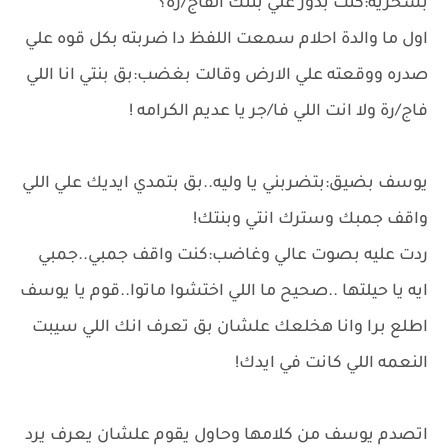
بسخريه:كنت بدور علي بنتك الفاج/رة؟
اول ما والدة احلام سمعت اللفظ دا ضربته بكل قوه علي
صدره ووقعته علي الارض وقالت بغضب:بق بنتي انا اللي
فاج/رة ولا انت اللي فا/جر يا عديم الكرامه !
يوسف بضيق:بتضربني يا وليه..بق بتمدي ايديك علي اللي
واقف جمبك وسترك انتي وبنتك!
ردت عليه بصوت عالي وغاضب:كنت واقف جمبي..جمبي
ايه يا حيلتها ..صحيح ما اللي اختشوا ماتوا..قوم يا يوسف
اطلع برا وانا هخلعك علشان بق تعرف انك اللي سيبت
النعمه اللي كانت في ايدك!
اتصدم يوسف من كلامها وحاول يقوم علشان يعرف يرد