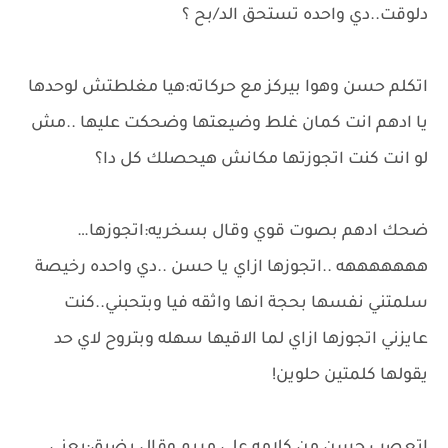
دلوقت..دي واحده تستحق الد/بح ؟
اتكلم حسن وهوا بيركز مع حركاته:هيا مغلطتش لوحدها
يا ادهم انت كمان غلط وضيعتها وضحكت عليها ..مش
لو انت كنت اتجوزتها مكانش هيحصلك كل دا؟
ضحك ادهم بصوت قوي وقال بسخريه:اتجوزها…
هههههههه ..اتجوزها ازاي يا حسن ..دي واحده رخيصة
سلمتني نفسها بحجة انها واثقه فيا وبتحبني..كنت
عايزني اتجوزها ازاي لما الاقيها سهله وبتروح لاي حد
يقولها كلمتين حلوين!