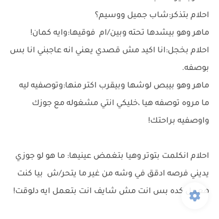
احلام بتذكر:شاب جميل ووسيم؟
ماهر وهو بيشدها تحته وبين/ام فوقيها:وايه كمان!
احلام بخجل:انا اكيد مش قصدي يعني انه عاجبني انا بس
بوصفه.
ماهر وهو بيبص لوشها وبيقرب اكتر منها:وتوصفيه ليه
ما مروه توصفه هيا ،خليكي انتي مشغوله مع جوزك
واوصفيه براحتك!
احلام انكلمت بتوتر وهيا بتغمض عينيها: ما هو لو جوزي
يديني فرصه ادقق في وشه من غير ما يتحر/ش بيا كنت
هعمل كده بس انت مش شايف انت بتعمل ايه دلوقت!