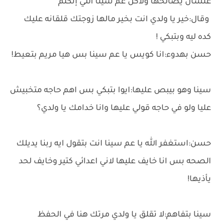
علشان يصالحها ولاكن عم سينا اللي إتكلم
وقال:خير يا ولدي انت بخير مالها زوجتك قلقانه عليك
كده ليه وبتبكي !
حسن بهدوء:انا كويس يا عم سينا بس هيا مريم بتعيط!
سينا وهو بيبص عليها:ايوا بتبكي بس اهم حاجه متخبيش
عليا ولو في حاجه قولي عليها وانا خدامك يا ولدي؟
حسن:استغفر الله يا عم سينا انت بتقول ايه ربنا يديلك
الصحه بس انا خايف عليها لاني اعدائي كتير وخايف لحد
يأذيها!
سينا بتفاهم:لا تقلق يا ولدي مرتك هنا في الحفظ