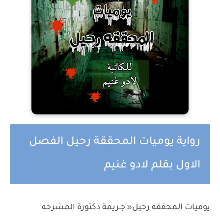
رواية يوميات المحققة رحيل الفصل
الاول بقلم لادو غنيم
يوميات المحققه رحيل« جـريمة دكتورة المشرحه