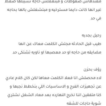
معندهاش صغوطات و مبتعملش حاجه تسببلها ضغط
غير انها كانت دايما مسترخيه و مبتشغلش بالها بحاجه
في حد
رحيل بجديه
طيب قبل الحادثه مجتش اتكلمت معاك عن انها
مضايقه من حاجه او حد معصبها او ناويه تشتكى حد
رؤف بحزن
لاء محصلش انا فعلا اتكلمت معاها لكن كان كلام عادي
عن تجهيزات الفرح و الاساسيات اللي بنخطط نجبها و
كنا متفقين اننا نخرج النهارده بعد معاد الشغل نشتري
شوية حاجات للشقه