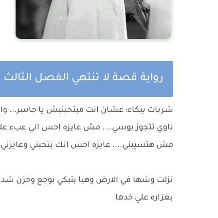
رواية قصة لا تنتهي الفصل الثالث ع
شربات ببكاء: عشان انت مبتحبنيش يا جاسر... وا
ناوي تتجوز بوسي.... مش عايزه احس اني عبء عل
مش هتسيبني.... عايزه احس انك بتحبني وعايزني
نزلت وشها في الارض وهيا بتبكي بوجع وحزن شديد
بغزاره علي خدها