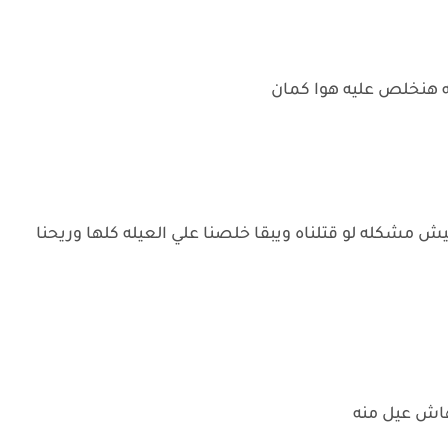
مه هنخلص عليه هوا كمان
مفيش مشكله لو قتلناه ويبقا خلصنا علي العيله كلها وريحنا
هاش عيل منه