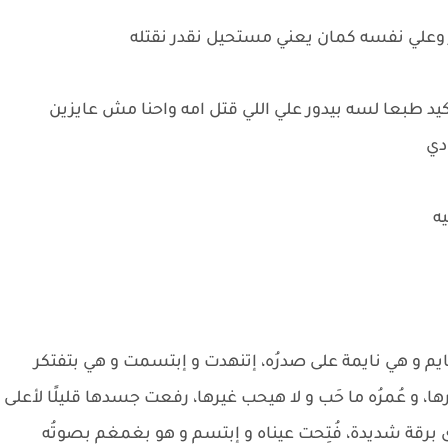
علي نفسه كمان يعني مستحيل نقدر نقتله
كيد طبعا لسه بيدور علي اللي قتل امه واحنا مش عايزين
 دي
يه
نايم و هي نايمة على صدرُه، إتنهدت و إبتسمت و هي بتفتكر
ا، و عُمرُه ما حَب و لا هيحب غيرها، رفعت جسدها قليلًا لأعلى
خرى برقة شديدة، فُتِحت عيناه و إبتسم و هو بغمغم بصوتُه