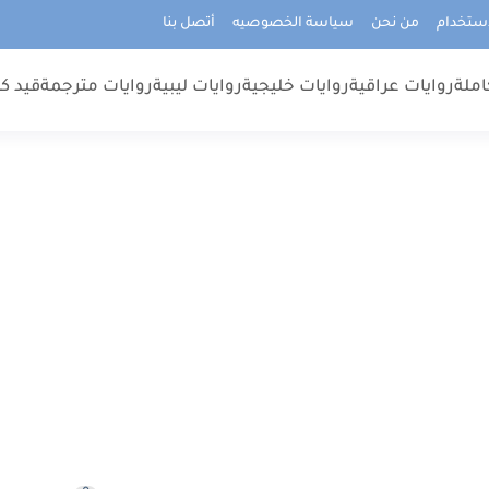
استخدام
من نحن
سياسة الخصوصيه
أتصل بنا
املة
روايات عراقية
روايات خليجية
روايات ليبية
روايات مترجمة
قيد كت