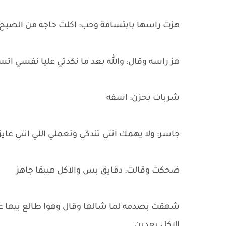
هزت راسها بابتسامة وحب: اكلت حاجه من الصبح
هز راسه وقال: والله بعد ما نكدتي عليا نفسي ات
شربات بحزن: اسفه
جاسر: ولا يهمك انتي تندكي وتعملي اللي انتي عا
ضحكت وقالت: دقايق بس والاكل هيبقا جاهز
شهقت بصدمه لما شالها وقال وهوا طالع بيها عل
الاكل بعدين