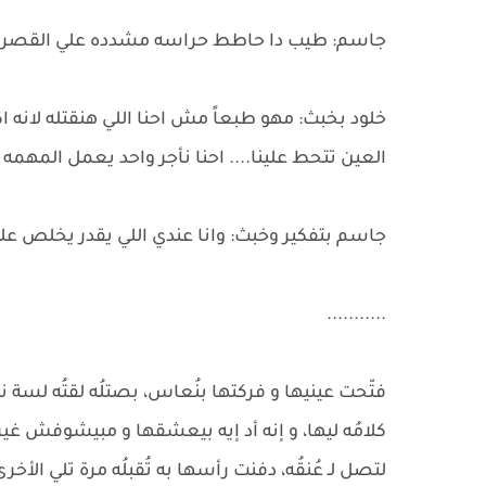
جاسم: طيب دا حاطط حراسه مشدده علي القصر و
خلود بخبث: مهو طبعاً مش احنا اللي هنقتله لانه ا
العين تتحط علينا.... احنا نأجر واحد يعمل المهمه
جاسم بتفكير وخبث: وانا عندي اللي يقدر يخلص عل
...........
فتّحت عينيها و فركتها بنُعاس، بصتلُه لقتُه لسة 
كلامُه ليها، و إنه أد إيه بيعشقها و مبيشوفش غيره
لتصل لـ عُنقُه، دفنت رأسها به تُقبلُه مرة تلي الأ