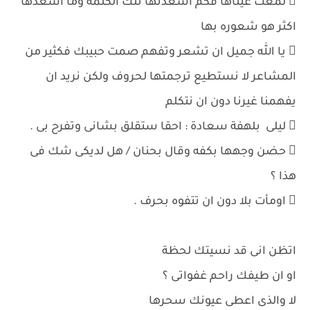
 لمعت عيناها فكم اسعدتها تلك الكلمة وما اسعدها
اكثر هو شعوره بها
 يا الله جميل ان تشعر وتفهم صمت حبيبك فكثير من
المشاعر لا نستطيع ترجمتها لحروف ولكن نريد ان
يفهمنا غيرنا دون ان نتكلم
 ليلى بلهفة سعادة : احقا ستقلق بشانى وتفرح بى .
 حضن وجهها بكفه وقال بحنان / هل لديكى شك فى
هذا ؟
 اومأت بلا دون ان تتفوه بحرف .
اتظن انى قد نسيتك لحظة
او ان طيفك راحم غفواتى ؟
لا والذى اعطى عيونك سحرها