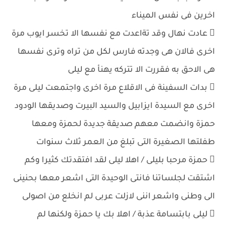
اخرين فى نفس الميناء
 عادت نهال وقد تةاعدت مع نفسها الا تخسر ايوب مرة
اخرى فالان هى وجدته فارس لكل من تراه وترى نفسها
هى الاحق به فقررت الا تتركه يهنأ مع ليلى
 بدات السفينة فى الاقلاع مرة اخرى واجتمعت ليلى مرة
اخرى مع السيدة ايزابيل والسيد البيرت وصديقها الودود
حمزة وانضمت معهم صديقة جديدة لحمزة ومعها
طفلتها الصغيرة التى تبلغ من العمر ثلاث سنوات
 حمزة مرحبا بليلى / اهلا ليلى لقد افتقدتك كثيرا وكم
اشتقت لجلساتنا فانتى الوحيدة التى اشعر معها بحنينى
الى وطنى واشعر اننى لازلت عربى لم انخلع من اصولى
 ليلى بابتسامة عذبة / اهلا بك يا حمزة ولكنها لم