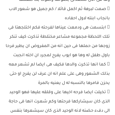
وها هى الان تسعدنى بصوتها وصوت بكا طفلتها
 صمت لبرهة ثم اكمل قائلا / كم جميل هو شعور الاب
بانجاب ابنته لاول احفاده
 ابتسمت هى ودمعت عيناها لفرحته فكم اختلجهتا فى
تلك اللحظة مجموعه مشاعر مختلطة تذكرت كيف تنكر
زوجها من حملها فى حين انه من المفروض ان يطير فرحا
باول طفل له وها هو ايوب يفرح لمجرد ان اخته انجبت
 كما انها تذكرت والدها فكيف هى ايضا لم تشعر معه
بذلك الشعور وهى على علم انه ان عرف لن يفرح او حتى
يحزن فامرها بالنسبه له ل يعنيه بالمرة
 تخيلت ايضا فرحه اخيها على وقلقه عليها فهو الوحيد
الذى كان سيشاركها فرحتها وكم شعرت انها فى حاجة
الى دفء حضنه لانه الوحيد الذى كان سيشعرها بنفس