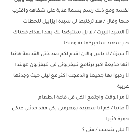
حجابها كان ينطق بالسعادة فابتسم عليها بينه وبين
نفسه ومع ذلك رسم بسمة عذبة على شفاهه واقترب
منها وقال / هلا تركتيها لى سيدة ايزابيل للحظات
 السيد البيرت / لا بل سنتركها لك بعد الغذاء فهناك
خبر سعيد ساخبركما به وقتها
 حمزة / لا باس والان اقدم لكم صديقتى القديمة هانيا
انها مذيعة اكبر برنامج تليفزيونى فى تليفزيون هولندا
 رحبوا بها جميعا واندمجت اكثر مع ليلى حيث وجدتها
عربية
 مر الوقت واجتمع الكل فى قاعة الطعام
 هانيا / كم انا سعيدة بمعرفتى بكى فقد حدثنى عنكى
حمزة كثيرا
 ليلى بتعجب / متى ؟