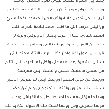
يلمع بين النجوم فعمت عيونى ضوء الشهرة الباهت
ورفضت الزواج مرة واثنين ولكنى فى النهاية رضخت لرجل
ثرى لا لاجل تكوين عائلة ولكن لاجل الصعود للقمة اسرع
ويا ليتنى عرفت اننى ما كنت اصعد للقمة بقدر ما كنت
اصعد للهاوية فما ان عرف بحملى الا وتركنى وترك لى
حفنة من الاموال بجوار ورقة طلاقى وسافر بعيدا وبعدها
قررت ان اعمل اكثر واكثر وكانى اردت الانتقام منه باننى
سانال الشهرة رغم بعده عنى ولكنى لم ىاعرف اننى انتقم
من نفسى فاهملت صحتى واهملت ابنتى فمرضت
ووجدت من حولى انفضوا ووجدت ابنتى لم تعرفنى الا عبر
شاشات التليفزيون ولكنها لا تجتمع بى ولم تذق حضنى
وهذا ما مزقنى فعندما اصبحت طريحة الفراش وددت
قربها فنفرتنى ومن يومها لعنت تلك الاضواء الكاذبة فلم