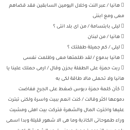
 هانيا / عبر النت وخلال اليومين السابقين فقد قضاهم
معى ومع ابنتى
 ليلى بابتسامة / من اى بلد انتى ؟
 هانيا / من لبنان
 ليلى / كم جميلة طفلتك ؟
 هانيا بدموع / لقد ظلمتها معى وظلمت نفسى
 ربت حمزة على الطفلة بحزن وقال / ارمى حملك علينا يا
هانيا ولا تحملى مالا طاقة لكى به
 كأن كلمة حمزة دبوس ضغط على الجرح ففاضت
دموعها اكثر وقالت / كنت انعم ببيت واسرة ولكنى تبترت
عليها واخترت المال والشهرة فتركت بيت اهلى ومشيت
وراء طموحاتى الكاذبة وما هى الا شهور قليلة وبدا اسمى