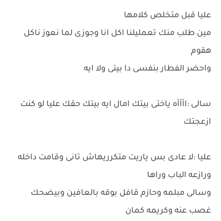
عليا قبل متخلص كلامها
مين طلب منك تعمليلنا اكل انا وجوزى لما نعوز ناكل
هقوم
واحضر الفطار بنفسى دا بيتى ولا ايه
سالى :اأأأه ياختى بيتك امال ايه بيتك حقك عليا لو كنت
ازعجتك
عليا :لا عادى بس ياريت متكرريهاش تانى وقامت داخله
ورازعه الباب وراها
وسالى مبلمه وحازم قافل بوقه بالعافين وبيضحك
غصب عنه وكريمه كمان