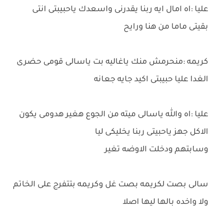
عليا :اه امال ايه ربنا يقدرنى واسعدك ياحبيبتى انتى
بقيتى ماما من هنا ورايح
كريمه :منحرمش منك ياغاليه بت ياسالى قومى حضرى
الغدا عليا حبيبتى اكيد جايه جعانه
عليا :اه والله ياسالى ميته من الجوع هغير هدومى يكون
الاكل جهز ياحبيتى ربنا يخليكى ليا
وسابتهم ودخلت الاوضه تغير
سالى بصت لكريمه بصت غل وكريمه بتتفرج على الخاتم
ولا واخده بالها ليها اصلا