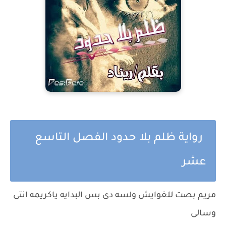
رواية ظلم بلا حدود الفصل التاسع
عشر
مريم بصت للغوايش ولسه دى بس البدايه ياكريمه انتى
وسالى