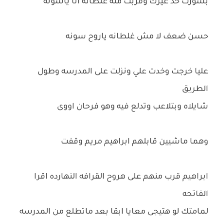
بشورت حد غيرك وقربت منه غلطانه انا ياسونه
حسن ضعف لا مش غلطانه ياروح سونه
عليا خرجت وخدت علي ونزلت على المدرسه وطول
الطريق
شايلاه وبتلاعب وتدلع فيه وهو فرحان اووى
وهما ماشيين قابلهم ابراهيم مريم وقفت
ابراهيم قرب منهم على هروح القرافه النهارده اقرا
الفاتحه
لمامتك لو هتيجى معايا ابقا بعد ماتطلع من المدرسه