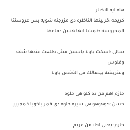
هاه ايه الاخبار
كريمه :قربيتها الناظره دى مزرجنه شويه بس عروستنا
المحروسه طمنتنا انها هتلين دماغها
سالى :اسكت ياولا ياحسن مش طلعت عندها شقه
وفلوس
ومتريشه بيضالك فى القفص ياولا
حازم اهم من ده كلو هى حلوه
حسن :هوهوهو هى سيره حلوه دى قمر ياخويا قممررر
حازم :يعنى احلا من مريم