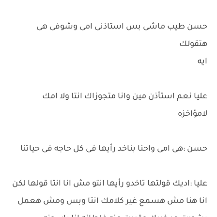
حسن طيب ماشى بس استاذنى امى وشوفى هى
هتقولك
ايه
عليا نعم استأذن مين وانا متجوزاك انتا ولا امك
لامؤاخزه
حسن :هى امى واحنا بناخد رأيها فى كل حاجه فى حياتنا
عليا :اديك قولتها تاخدو رأيها انتو مش انا انتا قولها لكن
انا هنا مش هسمع غير كلامك انتا وبس ومش هعمل