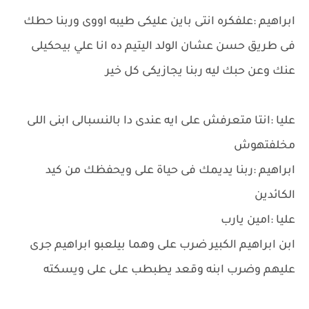
ابراهيم :علفكره انتى باين عليكى طيبه اووى وربنا حطك
فى طريق حسن عشان الولد اليتيم ده انا علي بيحكيلى
عنك وعن حبك ليه ربنا يجازيكى كل خير
عليا :انتا متعرفش على ايه عندى دا بالنسبالى ابنى اللى
مخلفتهوش
ابراهيم :ربنا يديمك فى حياة على ويحفظك من كيد
الكائدين
عليا :امين يارب
ابن ابراهيم الكبير ضرب على وهما بيلعبو ابراهيم جرى
عليهم وضرب ابنه وقعد يطبطب على على ويسكته