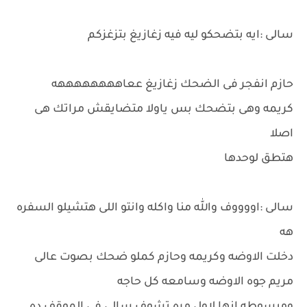
سالى :ايه بتضحكو ليه فيه زغازيغ بتزغزكم
حازم انفجر فى الضحك زغازيغ ععاههههههههه
كريمه وهى بتضحك بس ياولا متضايقش مراتك هى
اصلا
هتطق لوحدها
سالى :اووووف والله منا واكله وانتو اللى هتشيلو السفره
هه
دخلت الاوضه وكريمه وحازم كملو ضحك بصوت عالى
مريم جوه الاوضه وسامعه كل حاجه