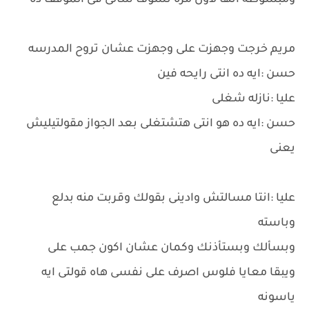
ومبسوطه انها لاول مره تشوف سالى فى الموقف ده
مريم خرجت وجهزت على وجهزت عشان تروح المدرسه
حسن :ايه ده انتى رايحه فين
عليا :نازله شغلى
حسن :ايه ده هو انتى هتشتغلى بعد الجواز مقولتيليش
يعنى
عليا :انتا مسالتش وادينى بقولك وقربت منه بدلع
وباسته
وبسألك وبستأذنك وكمان عشان اكون جمب على
ويبقا معايا فلوس اصرف على نفسى هاه قولتى ايه
ياسونه