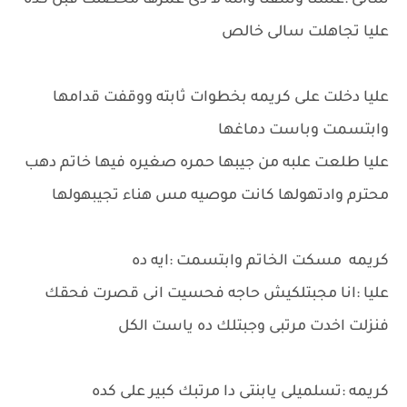
سالى :عشنا وشفنا والله لا دى عمرها محصلت قبل كده
عليا تجاهلت سالى خالص
عليا دخلت على كريمه بخطوات ثابته ووقفت قدامها
وابتسمت وباست دماغها
عليا طلعت علبه من جيبها حمره صغيره فيها خاتم دهب
محترم وادتهولها كانت موصيه مس هناء تجيبهولها
كريمه مسكت الخاتم وابتسمت :ايه ده
عليا :انا مجبتلكيش حاجه فحسيت انى قصرت فحقك
فنزلت اخدت مرتبى وجبتلك ده ياست الكل
كريمه :تسلميلى يابنتى دا مرتبك كبير على كده