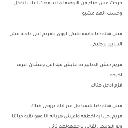
خرجت مس هناء من الاوضه لما سمعت الباب اتقفل
وحست انهم مشيو
مس هناء :انا خايفه عليكى اووى يامريم انتى داخله عش
الدبابير برجليكى
مريم :عش الدبابير ده عايش فيه ابنى وعشان اعرف
اخرجه
لازم ادخل هناك
مس هناء :كنا شفنا حل غير انك تروحى هناك
مريم :حل ايه اخطفه واعيش هربانه انا وهو بقيه حياتنا
ولو البوليص لقانى يرجعهولهم تانى