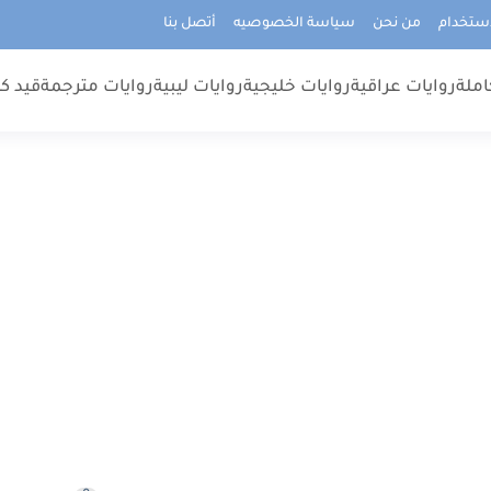
استخدام
من نحن
سياسة الخصوصيه
أتصل بنا
املة
روايات عراقية
روايات خليجية
روايات ليبية
روايات مترجمة
قيد كت