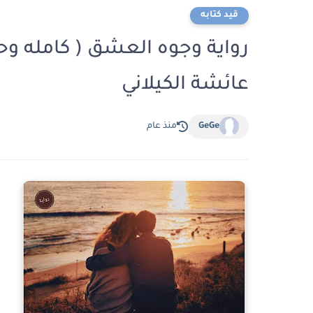
قيد كتابه
رواية وجوه العشق ( كامله وح
عائشة الكيلاني
GeGe
منذ عام