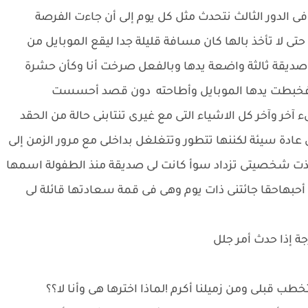
ى الدور الثالث نتحدث مثل كل يوم إلى أن جاءت الفرصة
حتى لا تأخذ بالها كان مسافة قليلة جدا ليقع الموبايل من
 صديقة ثالثة واضعة يدها وبالفعل صرخت أنا وكأن حشرة
خبطت يدها الموبايل وأطاحته دون قصد أحسست
آخر وآخر كل الاشياء التى مع غيرى تنتابنى حالة من الحقد
 عادة سيئة لكننها تتطور وتتغلغل بداخلى مع مرور الزمن إلى
ت شخصيتى تزداد سوأ كانت لى صديقة منذ الطفولة اسمها
ت أحبهاحقا جائتنى ذات يوم وهى فى قمة سعادتها قائلة لى
ة إذا حدث أمر جلل
خطب قبلى ومن زميلنا أكرم !لماذا اخترها هى وأنا لا؟؟