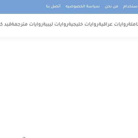
استخدام
من نحن
سياسة الخصوصيه
أتصل بنا
املة
روايات عراقية
روايات خليجية
روايات ليبية
روايات مترجمة
قيد كت