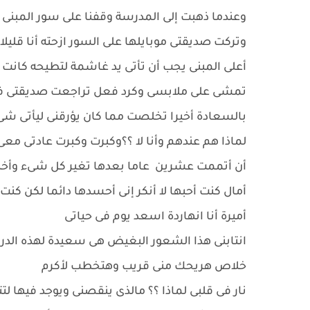
وعندما ذهبت إلى المدرسة وقفنا على سور المبنى ف
وتركت صديقتى موبايلها على السور ازحته أنا قليلا 
أعلى المبنى يجب أن تأتى يد غاشمة لتطيحه كانت
تمشى على ملابسى وكرد فعل تراجعت صديقتى ف
بالسعادة أخيرا تخلصت مما كان يؤرقنى ليأتى شىء 
لماذا هم عندهم وأنا لا ؟؟وكبرت وكبرت عادتى معى
أن أتممت عشرين عاما بعدها تغير كل شىء وأخذ
أمال كنت أحبها لا أنكر إنى أحسدها دائما لكن كن
أميرة أنا انهاردة اسعد يوم فى حياتى
انتابنى هذا الشعور البغيض هى سعيدة لهذه الدرج
خلاص هريحك منى قريب وهتخطب لأكرم
نار فى قلبى لماذا ؟؟ مالذى ينقصنى ويوجد فيها لتت