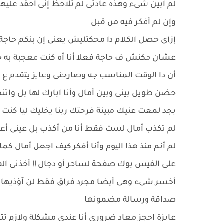
لم ابين شىء وهذه عادتى لم تلاحظ إنى أحقد عليها
وإن لم أفكر فيه من قبل
إزاى حصل الكلام دا محكتليش يعنى إن بنكم حاجة
عشان مكنش ف حاجة فعلا أنا أه كنت معجبة به ج
أن دا الوقت المناسب جه وصارحنى وعايز يتقدم ع
حضن طويل بينى وبين أمال وأنا ابارك لها بل وا
بجد لمعت عنيك مبينة فرحتك ربنا يخليك ليا كنت 
لم تكذب أمال لست فقط أنا من أكذب بل عينى أع
لم أنم منذ هذا اليوم وأنا أفكر كيف اجعل أمال كم
على الفيس بوك صفحة لساحر أو دجال !! أخذنى الف
أخسر شىء وهى أيضا مجرد فراق فقط لن آؤذيها
صداقة ورسالة مضمونها
عايزة احجز معاد ضرورى أنا عندى مشكلة ولازم ت