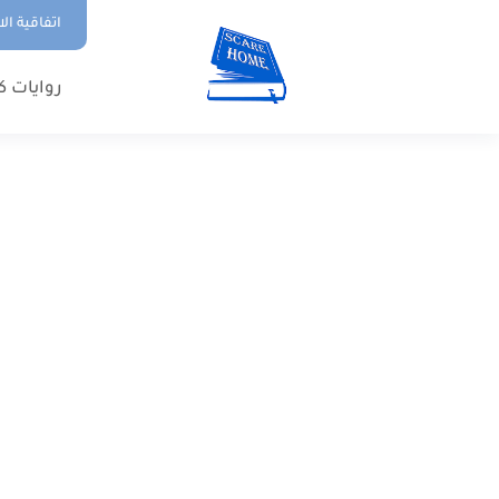
اتفاقية ال
روايات ك