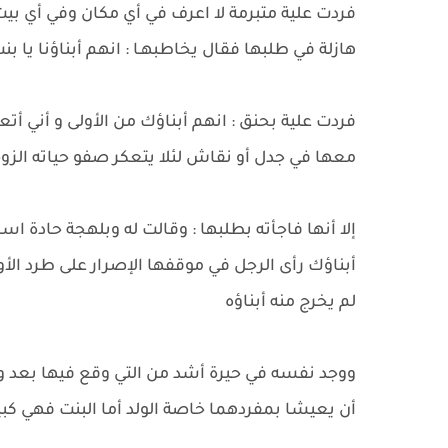
فردت علية متبرمة لا اعرف في أي مكان وفي أي بيت
هازلة في طلبها فقال يخاطبهـا : انهم أبناؤنا يا بن
فردت علية بحنق : انهم أبناؤك من الأولى و أني أتع
معها في جدل أو نقاش لئلا يتعكر صفو حياته الزوج
إلا أنها فاجأته بطلبها : وقالت له وبلهجة حادة اسم
أبناؤك رأى الرجل في موقفها الإصرار على طرد الأول
لم يخرج منه أبناؤه
ووجد نفسه في حيرة أشد من التي وقع فيها بعد و
أن يعيشا بمفردهما خاصة الولد أما البنت فهي كب