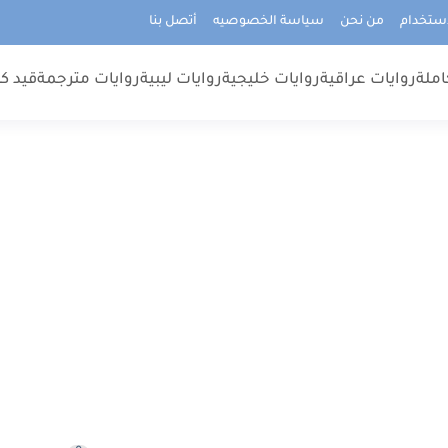
استخدام
من نحن
سياسة الخصوصيه
أتصل بنا
املة
روايات عراقية
روايات خليجية
روايات ليبية
روايات مترجمة
قيد كت