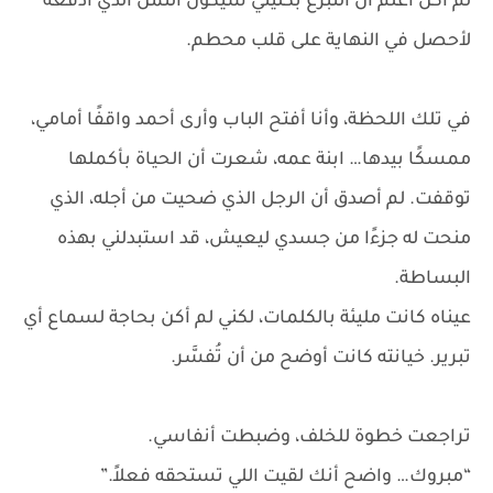
لم أكن أعلم أن التبرع بكليتي سيكون الثمن الذي أدفعه
لأحصل في النهاية على قلب محطم.
في تلك اللحظة، وأنا أفتح الباب وأرى أحمد واقفًا أمامي،
ممسكًا بيدها… ابنة عمه، شعرت أن الحياة بأكملها
توقفت. لم أصدق أن الرجل الذي ضحيت من أجله، الذي
منحت له جزءًا من جسدي ليعيش، قد استبدلني بهذه
البساطة.
عيناه كانت مليئة بالكلمات، لكني لم أكن بحاجة لسماع أي
تبرير. خيانته كانت أوضح من أن تُفسَّر.
تراجعت خطوة للخلف، وضبطت أنفاسي.
“مبروك… واضح أنك لقيت اللي تستحقه فعلاً.”